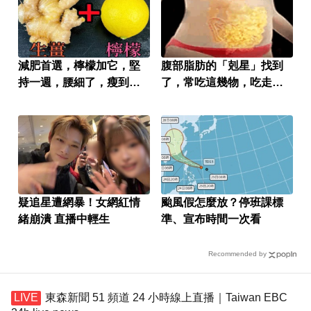
減肥首選，檸檬加它，堅
腹部脂肪的「剋星」找到
持一週，腰細了，瘦到你
了，常吃這幾物，吃走大
懷疑人生
肚囊，瘦出小蠻腰
疑追星遭網暴！女網紅情
颱風假怎麼放？停班課標
緒崩潰 直播中輕生
準、宣布時間一次看
Recommended by
東森新聞 51 頻道 24 小時線上直播｜Taiwan EBC