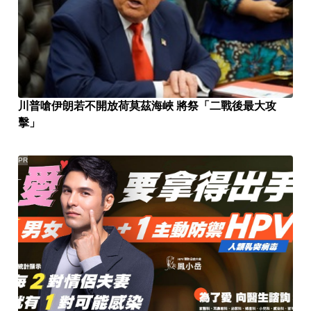
川普嗆伊朗若不開放荷莫茲海峽 將祭「二戰後最大攻
擊」
PR