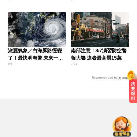
亡！
淑麗氣象／白海豚路徑變
南部注意！8/7演習防空警
了！最快明海警 未來一週
報大響 違者最高罰15萬
8/6
7/21
降雨熱區曝
Recommended by
喉嚨痛別輕忽！醫揭口咽癌4警訊
不菸不酒也可能中招
出國回台發燒狂拉！男竟罹傷寒 醫
示警：恐爆敗血症