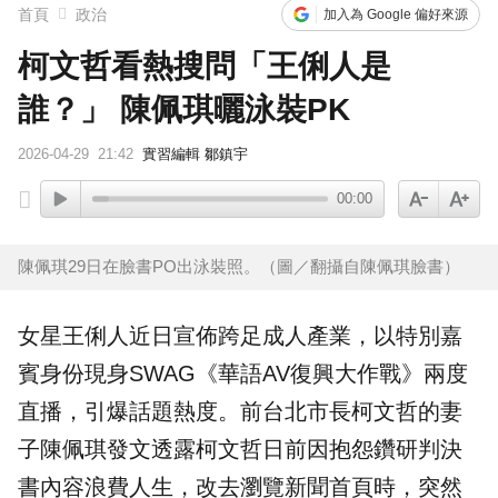
首頁
政治
加入為 Google 偏好來源
柯文哲看熱搜問「王俐人是
誰？」 陳佩琪曬泳裝PK
2026-04-29
21:42
實習編輯 鄒鎮宇
00:00
陳佩琪29日在臉書PO出泳裝照。（圖／翻攝自陳佩琪臉書）
女星
王俐人
近日宣佈跨足成人產業，以特別嘉
賓身份現身SWAG《華語AV復興大作戰》兩度
直播，引爆話題熱度。前台北市長
柯文哲
的妻
子
陳佩琪
發文透露柯文哲日前因抱怨鑽研判決
書內容浪費人生，改去瀏覽新聞首頁時，突然