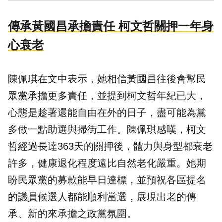
傳承黃國昌承擔責任 柯文哲關押一年身
心衰老
陳佩琪在文中表示，她相信黃國昌往後會幫
民
眾黨
承擔更多責任，並提到柯文哲年紀已大，
心態是趁著還能自由在外的日子，盡可能為黨
多做一點助選與掃街工作。陳佩琪感嘆，柯文
哲經過長達363天的關押後，體力與身型都衰老
許多，健康退化程度遠比自然老化嚴重。她期
盼民眾黨的募款能早日達標，並預祝各區提名
的議員候選人都能順利當選，展現出老的傳
承、新的來承擔之政黨氛圍。