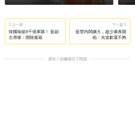
上一篇
下一篇
韓國瑜挺8千億軍購！ 藍副
藍營內鬨擴大，趙少康再開
主席嗆：開除黨籍
砲：光道歉還不夠
廣告 / 請繼續往下閱讀