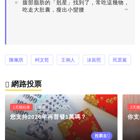
腹部脂肪的「剋星」找到了，常吃這幾物，
吃走大肚囊，瘦出小蠻腰
PR
陳佩琪
柯文哲
王俐人
泳裝照
民眾黨
網路投票
3.3K人已投
1天後結束
單選
2天
您支持2026年再普發1萬嗎？
你支
投票去