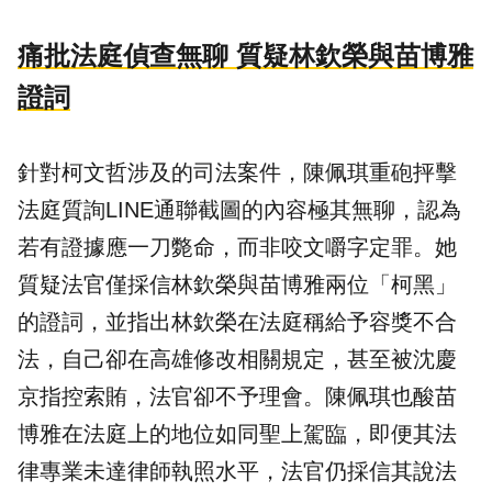
痛批法庭偵查無聊 質疑林欽榮與苗博雅
證詞
針對柯文哲涉及的司法案件，陳佩琪重砲抨擊
法庭質詢LINE通聯截圖的內容極其無聊，認為
若有證據應一刀斃命，而非咬文嚼字定罪。她
質疑法官僅採信林欽榮與苗博雅兩位「柯黑」
的證詞，並指出林欽榮在法庭稱給予容獎不合
法，自己卻在高雄修改相關規定，甚至被沈慶
京指控索賄，法官卻不予理會。陳佩琪也酸苗
博雅在法庭上的地位如同聖上駕臨，即便其法
律專業未達律師執照水平，法官仍採信其說法