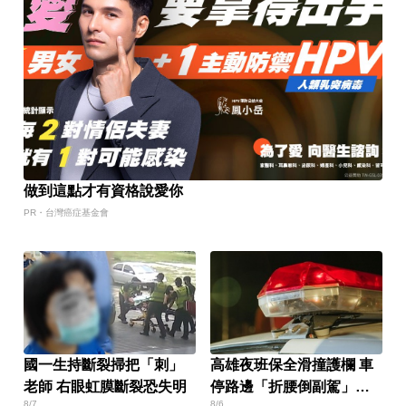
做到這點才有資格說愛你
PR・台灣癌症基金會
國一生持斷裂掃把「刺」
高雄夜班保全滑撞護欄 車
老師 右眼虹膜斷裂恐失明
停路邊「折腰倒副駕」
8/7
8/6