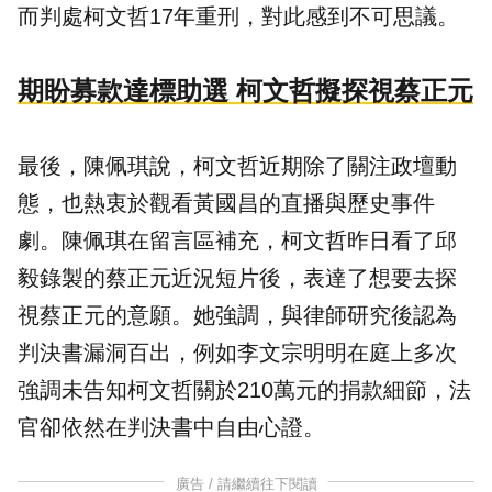
而判處柯文哲17年重刑，對此感到不可思議。
期盼募款達標助選 柯文哲擬探視蔡正元
最後，陳佩琪說，柯文哲近期除了關注政壇動
態，也熱衷於觀看黃國昌的直播與歷史事件
劇。陳佩琪在留言區補充，柯文哲昨日看了邱
毅錄製的蔡正元近況短片後，表達了想要去探
視蔡正元的意願。她強調，與律師研究後認為
判決書漏洞百出，例如李文宗明明在庭上多次
強調未告知柯文哲關於210萬元的捐款細節，法
官卻依然在判決書中自由心證。
廣告 / 請繼續往下閱讀