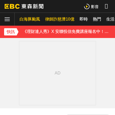
下載東森App，隨時掌握天下大小事！
白海豚颱風
律師詐慈濟10億
即時
熱門
生活
國家警報響別慌張！今14:30發送預告「網路降速」演習
《理財達人秀》X 安聯投信免費講座報名中！搶先卡位 2027
快訊
下載東森App，隨時掌握天下大小事！
國家警報響別慌張！今14:30發送預告「網路降速」演習