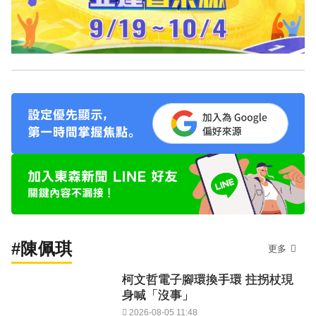
#陳佩琪
更多
柯文哲電子腳環換手環 拄拐杖現
身喊「沒事」
2026-08-05 11:48