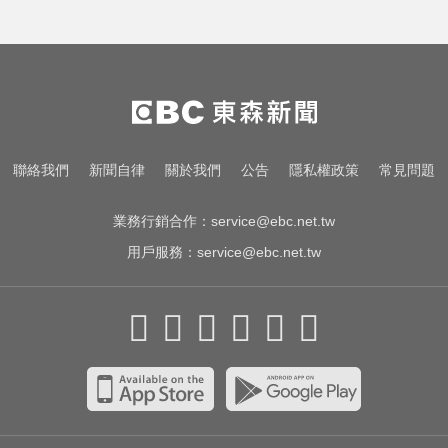
台中恐怖車禍！婦人遭大貨車猛撞
下半身重創身亡
喉嚨痛別輕忽！醫揭口咽癌4警訊
不菸不酒也可能中招
出國回台發燒狂拉！男竟罹傷寒 醫
聯絡我們
新聞自律
關於我們
公告
隱私權政策
常見問題
示警：恐爆敗血症
業務行銷合作：
service@ebc.net.tw
用戶服務：
service@ebc.net.tw