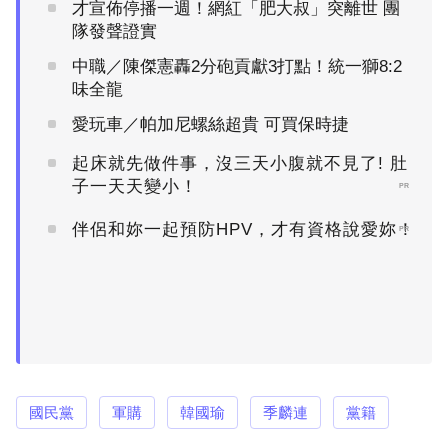
才宣佈停播一週！網紅「肥大叔」突離世 團
隊發聲證實
中職／陳傑憲轟2分砲貢獻3打點！統一獅8:2
味全龍
愛玩車／帕加尼螺絲超貴 可買保時捷
起床就先做件事，沒三天小腹就不見了! 肚
子一天天變小！
PR
伴侶和妳一起預防HPV，才有資格說愛妳！
PR
國民黨
軍購
韓國瑜
季麟連
黨籍