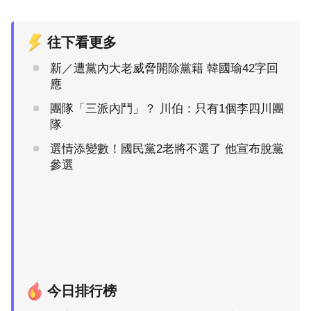
往下看更多
新／遭黨內大老威脅開除黨籍 韓國瑜42字回
應
團隊「三派內鬥」？ 川伯：只有1個李四川團
隊
選情添變數！國民黨2老將不選了 他宣布脫黨
參選
今日排行榜