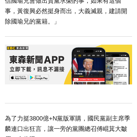
信國瑜兄會做出賣黨求榮的事，如果有這個
事，黃復興必然挺身而出，大義滅親，建請開
除國瑜兄的黨籍。」
為了力挺3800億+N黨版軍購，國民黨副主席季
麟連口出狂言，讓一旁的黨團總召傅崐萁大皺