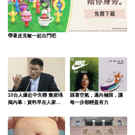
帶著皮克敏一起出門吧
PR
10台人爆赴中失聯 詹凌瑀
踩著空氣，邁向極限，讓
揭內幕：資料早在人家手
每一步都輕盈有力
上
PR