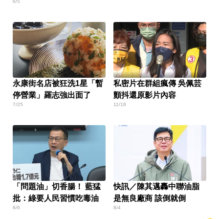
6/5
永康街名店被狂洗1星「暫
私密片在群組瘋傳 吳佩芸
停營業」羅志強出面了
顫抖還原影片內容
7/25
11/18
「問題油」切香腸！ 藍猛
快訊／陳其邁轟中聯油脂
批：綠要人民習慣吃毒油
是無良廠商 該倒就倒
8/6
8/4