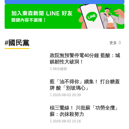
#國民黨
更多
政院無預警停電40分鐘 藍酸：城
鎮韌性大破洞！
48分鐘前
藍「油不得你」續集！ 打台糖蓋
牌 酸「別玻璃心」
2026-08-03 20:39
槓三鶯線！ 川批蘇「功勞全攬」
蘇：勿抹殺努力
2026-08-02 15:16