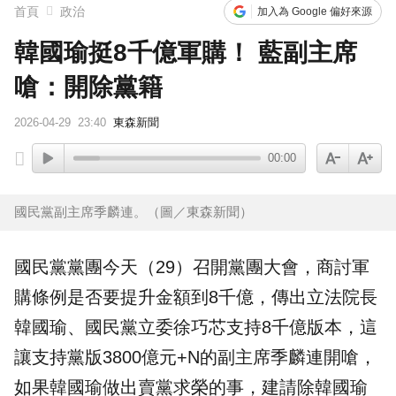
首頁
政治
加入為 Google 偏好來源
韓國瑜挺8千億軍購！ 藍副主席
嗆：開除黨籍
2026-04-29
23:40
東森新聞
00:00
國民黨副主席季麟連。（圖／東森新聞）
國民黨
黨團今天（29）召開黨團大會，商討
軍
購
條例是否要提升金額到8千億，傳出立法院長
韓國瑜
、國民黨立委徐巧芯支持8千億版本，這
讓支持黨版3800億元+N的副主席
季麟連
開嗆，
如果韓國瑜做出賣黨求榮的事，建請除韓國瑜