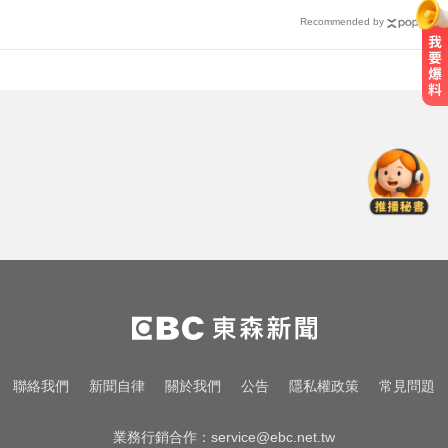
Recommended by
亞運／鐵人好手江典祐期待亞運 用
動漫名言激勵自己
喉嚨痛別輕忽！醫揭口咽癌4警訊
不菸不酒也可能中招
颱風假怎麼放？停班課標準、宣布
時間一次看
亞運／鐵人好手江典祐期待亞運 用
動漫名言激勵自己
喉嚨痛別輕忽！醫揭口咽癌4警訊
聯絡我們
新聞自律
關於我們
公告
隱私權政策
常見問題
不菸不酒也可能中招
業務行銷合作：
service@ebc.net.tw