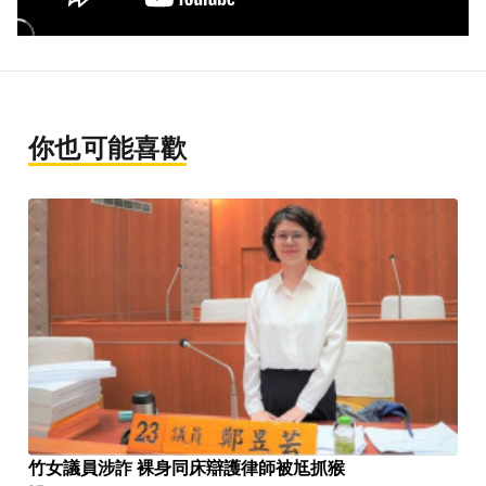
你也可能喜歡
竹女議員涉詐 裸身同床辯護律師被尪抓猴