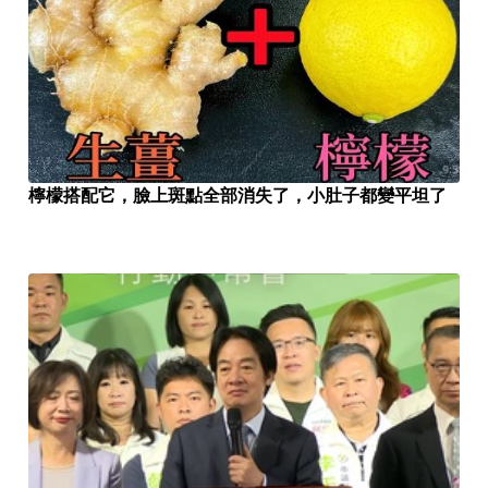
檸檬搭配它，臉上斑點全部消失了，小肚子都變平坦了