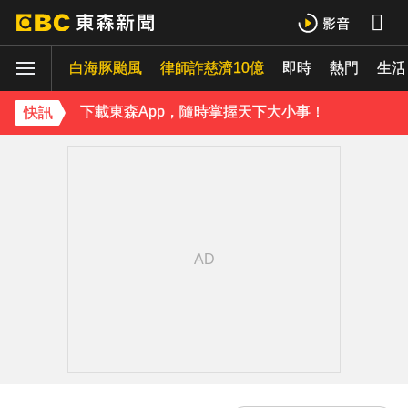
《理財達人秀》X 安聯投信免費講座報名中！搶先卡位 2027
白海豚颱風
下載東森App，隨時掌握天下大小事！
律師詐慈濟10億
即時
熱門
生活
《理財達人秀》X 安聯投信免費講座報名中！搶先卡位 2027
快訊