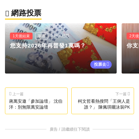
網路投票
3.3K人已投
1天後結束
單選
2天
您支持2026年再普發1萬嗎？
你支
投票去
上一篇
下一篇
蔣萬安邀「參加論壇」 沈伯
柯文哲看熱搜問「王俐人是
洋：別無限萬安論壇
誰？」 陳佩琪曬泳裝PK
廣告 / 請繼續往下閱讀