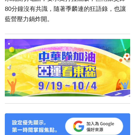
80分鐘沒有共識，隨著季麟連的狂語錄，也讓
藍營壓力鍋炸開。