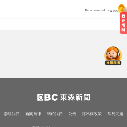
Recommended by
白海豚颱風強襲日本！奄美逾3萬戶
停電 沖繩5人受傷
愛玩車／鎳氫電池時代落幕 豐田迎
來電池大洗牌
出國回台發燒狂拉！男竟罹傷寒 醫
示警：恐爆敗血症
白海豚颱風強襲日本！奄美逾3萬戶
停電 沖繩5人受傷
愛玩車／鎳氫電池時代落幕 豐田迎
聯絡我們
新聞自律
關於我們
公告
隱私權政策
常見問題
來電池大洗牌