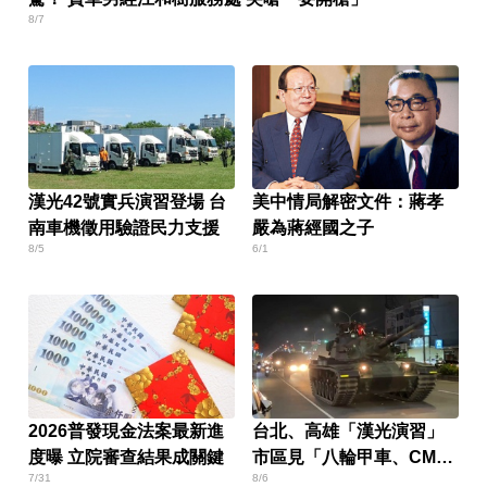
8/7
漢光42號實兵演習登場 台
美中情局解密文件：蔣孝
南車機徵用驗證民力支援
嚴為蔣經國之子
8/5
6/1
2026普發現金法案最新進
台北、高雄「漢光演習」
度曝 立院審查結果成關鍵
市區見「八輪甲車、CM11
7/31
8/6
戰車」