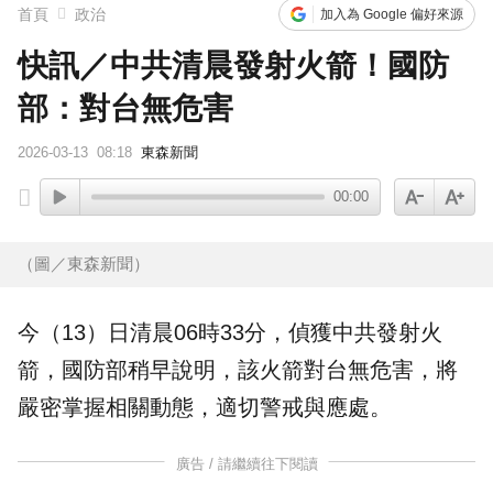
首頁
政治
加入為 Google 偏好來源
快訊／中共清晨發射火箭！國防
部：對台無危害
2026-03-13
08:18
東森新聞
00:00
（圖／東森新聞）
今（13）日清晨06時33分，偵獲
中共
發射
火
箭
，
國防部
稍早說明，該火箭對台無危害，將
嚴密掌握相關動態，適切警戒與應處。
廣告 / 請繼續往下閱讀