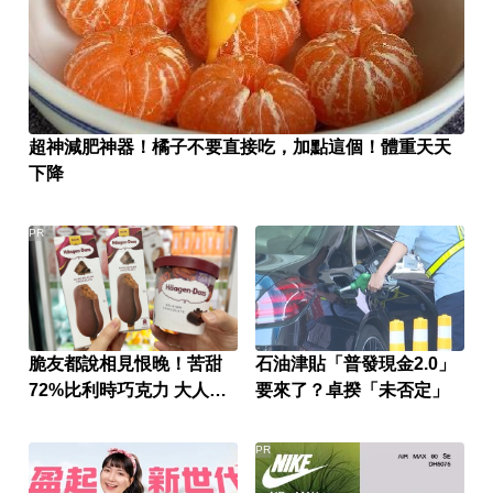
超神減肥神器！橘子不要直接吃，加點這個！體重天天
下降
PR
脆友都說相見恨晚！苦甜
石油津貼「普發現金2.0」
72%比利時巧克力 大人味
要來了？卓揆「未否定」
爆紅！
PR