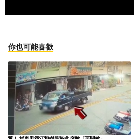
你也可能喜歡
驚！ 貨車男經江和樹服務處 突嗆「要開槍」