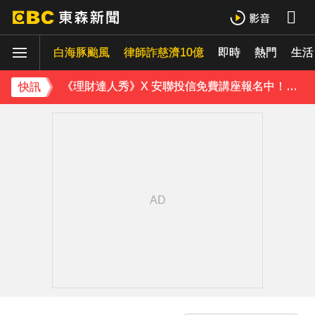
《理財達人秀》X 安聯投信免費講座報名中！搶先卡位 2027
白海豚颱風
下載東森App，隨時掌握天下大小事！
律師詐慈濟10億
即時
熱門
生活
《理財達人秀》X 安聯投信免費講座報名中！搶先卡位 2027
快訊