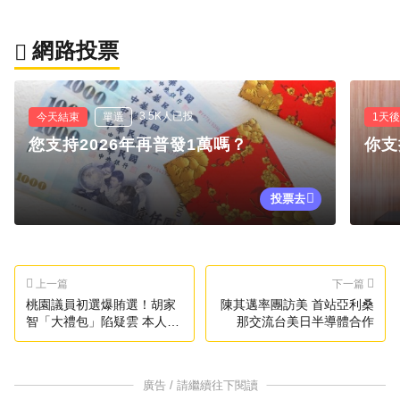
網路投票
3.5K人已投
今天結束
單選
1天
您支持2026年再普發1萬嗎？
你支
投票去
上一篇
下一篇
桃園議員初選爆賄選！胡家
陳其邁率團訪美 首站亞利桑
智「大禮包」陷疑雲 本人回
那交流台美日半導體合作
應了
廣告 / 請繼續往下閱讀