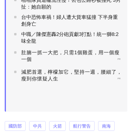
啦啦隊員遭輪流性侵！丟包公路秒被撞死 3男
扯：她自願的
台中恐怖車禍！婦人遭大貨車猛撞 下半身重
創身亡
中職／陳傑憲轟2分砲貢獻3打點！統一獅8:2
味全龍
肚腩一抓一大把，只需1個雞蛋，用一個瘦
一個
PR
減肥首選，檸檬加它，堅持一週，腰細了，
瘦到你懷疑人生
PR
國防部
中共
火箭
航行警告
南海