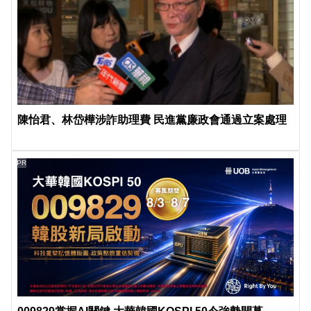
陳怡君、林岱樺涉詐助理費 民進黨廉政會通過立案處理
PR