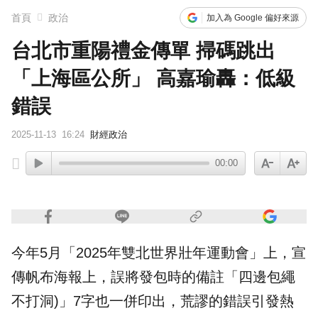
首頁
政治
加入為 Google 偏好來源
台北市重陽禮金傳單 掃碼跳出
「上海區公所」 高嘉瑜轟：低級
錯誤
2025-11-13
16:24
財經政治
00:00
今年5月「2025年雙北世界壯年運動會」上，宣
傳帆布海報上，誤將發包時的備註「四邊包繩
不打洞)」7字也一併印出，荒謬的錯誤引發熱