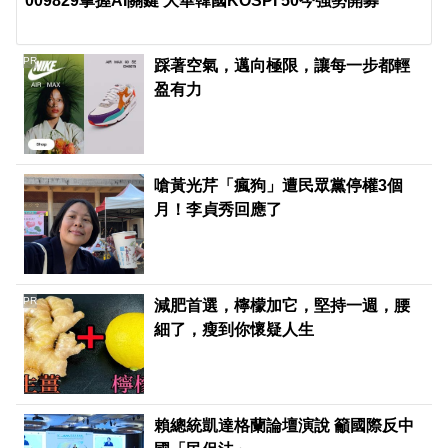
009829掌握AI關鍵 大華韓國KOSPI 50今強勢開募
PR
踩著空氣，邁向極限，讓每一步都輕
盈有力
嗆黃光芹「瘋狗」遭民眾黨停權3個
月！李貞秀回應了
PR
減肥首選，檸檬加它，堅持一週，腰
細了，瘦到你懷疑人生
賴總統凱達格蘭論壇演說 籲國際反中