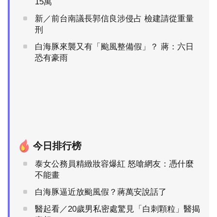
15萬
新／前台南議長郭信良涉侵占 檢建請從重量
刑
白海豚來襲又有「颱風整備假」？ 蔣：六日
恐有豪雨
今日排行榜
泰女公務員精緻妝容爆紅 怒嗆網友：憑什麼
不能畫
白海豚逼近放颱風假？蔣萬安說話了
醫起看／20歲男私密處驚見「白刺顆粒」醫揭