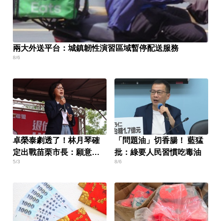
兩大外送平台：城鎮韌性演習區域暫停配送服務
8/6
卓榮泰劇透了！林月琴確
「問題油」切香腸！ 藍猛
定出戰苗栗市長：願意承
批：綠要人民習慣吃毒油
5/3
8/6
擔