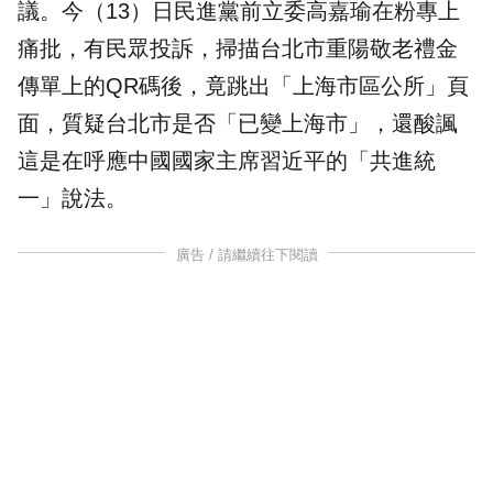
議。今（13）日民進黨前立委
高嘉瑜
在粉專上
痛批，有民眾投訴，掃描
台北市
重陽敬老禮金
傳單上的QR碼後，竟跳出「
上海市
區公所」頁
面，質疑台北市是否「已變上海市」，還酸諷
這是在呼應中國國家主席習近平的「共進統
一」說法。
廣告 / 請繼續往下閱讀