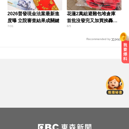
2026普發現金法案最新進
花蓮2萬組避難包堆倉庫
度曝 立院審查結果成關鍵
首批沒發完又加買挨轟浪
7/31
8/5
費
Recommended by
愛玩車／帕加尼螺絲超貴 可買保時
才
捷
突