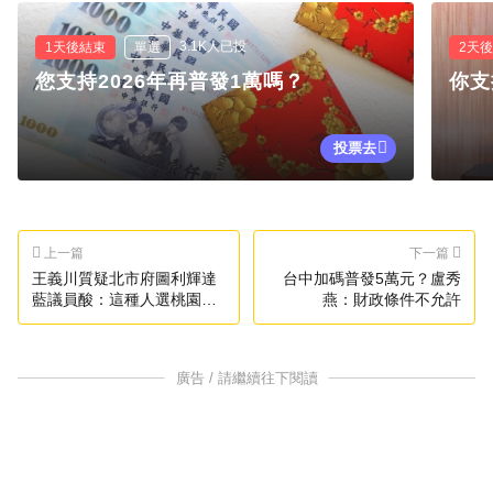
3.1K人已投
1天後結束
單選
2天
您支持2026年再普發1萬嗎？
你支
投票去
上一篇
下一篇
王義川質疑北市府圖利輝達
台中加碼普發5萬元？盧秀
藍議員酸：這種人選桃園國
燕：財政條件不允許
門不幸
廣告 / 請繼續往下閱讀