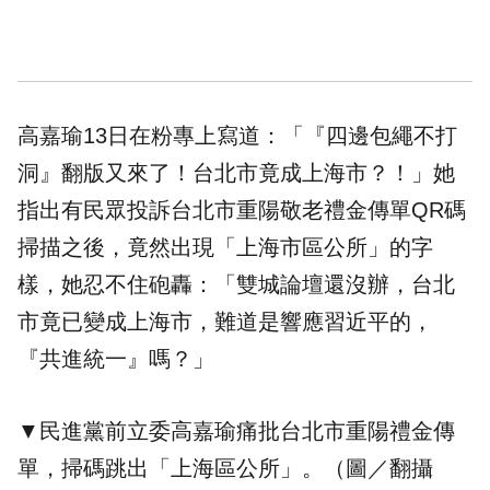
高嘉瑜13日在
粉專
上寫道：「『四邊包繩不打
洞』翻版又來了！台北市竟成上海市？！」她
指出有民眾投訴台北市重陽敬老禮金傳單QR碼
掃描之後，竟然出現「上海市區公所」的字
樣，她忍不住砲轟：「雙城論壇還沒辦，台北
市竟已變成上海市，難道是響應習近平的，
『共進統一』嗎？」
▼民進黨前立委高嘉瑜痛批台北市重陽禮金傳
單，掃碼跳出「上海區公所」。（圖／翻攝