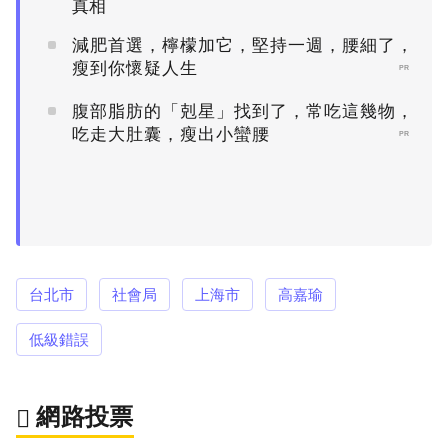
真相
減肥首選，檸檬加它，堅持一週，腰細了，
瘦到你懷疑人生
PR
腹部脂肪的「剋星」找到了，常吃這幾物，
吃走大肚囊，瘦出小蠻腰
PR
台北市
社會局
上海市
高嘉瑜
低級錯誤
網路投票