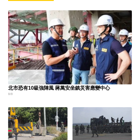
北市恐有10級強陣風 蔣萬安坐鎮災害應變中心
8/8