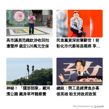
高市議員范織欽涉收回扣
民進黨資深前輩辭世！前
遭聲押 裁定120萬元交保
彰化市代蔡裕昌罹癌 享壽
71歲
神秘！ 「隱形部隊」藏河
總統：勞工是經濟進步幕
濱公園 藏身草坪難察覺
後英雄 盼支持政府政策
Recommended by