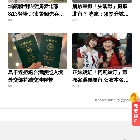
城鎮韌性防空演習北部
解放軍擬「失能戰」癱瘓
8/13登場 北市警籲先存避
北市？ 專家：須提升城鎮
8/6
8/7
難點
韌性
烏干達拒絕台灣護照入境
正妹網紅「柯莉絲汀」宣
外交部持續交涉聯繫
布參選嘉義市 公布本名太
8/8
5/29
驚人
Recommended by
NBA／獨行俠、火箭10月登陸澳
門！所有資訊一次看