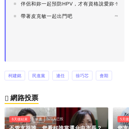
伴侶和妳一起預防HPV，才有資格說愛妳！
PR
帶著皮克敏一起出門吧
PR
柯建銘
民進黨
連任
徐巧芯
會期
網路投票
571人已投
6天後結束
單選
5天
不管支持誰，您看好誰當選台中市長？
您支