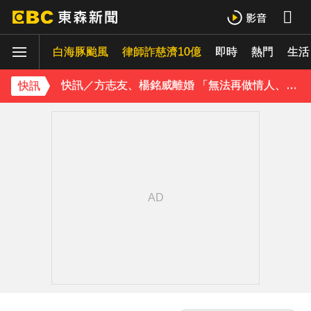
玉澤演巡演首站獻給台北！加碼「自拍+簽名會」 寵粉無極限
白海豚颱風
律師詐慈濟10億
即時
熱門
快訊／方志友、楊銘威離婚 「無法再做情人、永遠是家人」
生活
富婆砸錢拍短劇塞60場吻戲！男星爆「開房被包養」 親上火線揭真相
快訊
SEVENTEEN勝寬、Dino同天入伍！玟奎9月服替代役
泰男團Dragon 5男星爆死訊！騎單車離家失聯 陳屍河中驚見「20公斤重物」
女星告別9年演藝圈！轉行當計程車司機 曝收入：比演員賺更多
蔡阿嘎陷爭議！蘿拉神隱19個月首發文 遭酸「詐騙集團回歸」回應了
下載東森App，隨時掌握天下大小事！
橋上懸掛5屍體！墨西哥小鎮爆慘案 居民嘆：晚上如鬼城