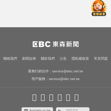
MLB／李灝宇坐9局板凳不打緊！10
局代打當英雄奪勝
睡前3個壞習慣最傷腎！醫警告：嚴
重恐洗腎
NBA／獨行俠、火箭10月登陸澳
門！所有資訊一次看
MLB／李灝宇坐9局板凳不打緊！10
聯絡我們
新聞自律
關於我們
公告
隱私權政策
常見問題
局代打當英雄奪勝
業務行銷合作：
service@ebc.net.tw
用戶服務：
service@ebc.net.tw