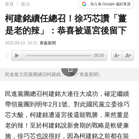
首頁
政治
加入為 Google 偏好來源
柯建銘續任總召！徐巧芯讚「薑
是老的辣」：恭喜被逼宮後留下
2025-09-19
19:31
東森新聞
00:00
民進黨立院黨團總召柯建銘。（圖／東森新聞）
民進黨
團總召
柯建銘
大
連任
大成功，確定繼續
帶領黨團到明年2月1號。對此國民黨立委
徐巧
芯
大酸，柯建銘遭逼宮後還能戰勝，果然薑是
老的辣！至於柯建銘說新
會期
的戰略是軟硬兼
施，徐巧芯也說很好，因為柯建銘之前都在裝