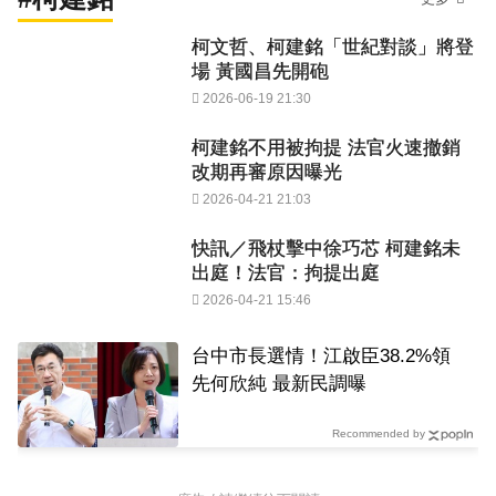
柯文哲、柯建銘「世紀對談」將登
場 黃國昌先開砲
2026-06-19 21:30
柯建銘不用被拘提 法官火速撤銷
改期再審原因曝光
2026-04-21 21:03
快訊／飛杖擊中徐巧芯 柯建銘未
出庭！法官：拘提出庭
2026-04-21 15:46
台中市長選情！江啟臣38.2%領
先何欣純 最新民調曝
Recommended by