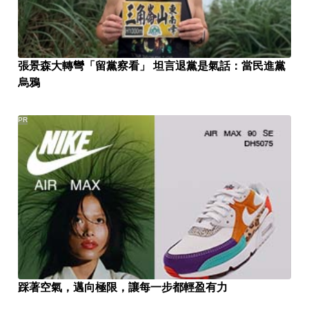
張景森大轉彎「留黨察看」 坦言退黨是氣話：當民進黨
烏鴉
PR
踩著空氣，邁向極限，讓每一步都輕盈有力