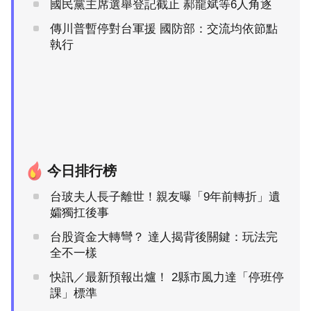
國民黨主席選舉登記截止 郝龍斌等6人角逐
傳川普暫停對台軍援 國防部：交流均依節點
執行
今日排行榜
台玻夫人長子離世！親友曝「9年前轉折」遺
孀獨扛後事
台股資金大轉彎？ 達人揭背後關鍵：玩法完
全不一樣
快訊／最新預報出爐！ 2縣市風力達「停班停
課」標準