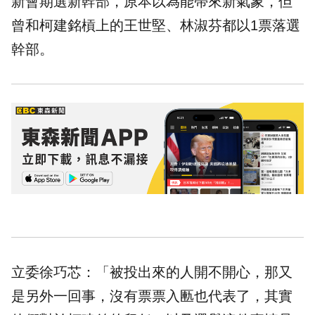
新會期選新幹部，原本以為能帶來新氣象，但
曾和柯建銘槓上的王世堅、林淑芬都以1票落選
幹部。
立委徐巧芯：「被投出來的人開不開心，那又
是另外一回事，沒有票票入匭也代表了，其實