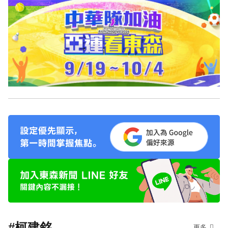
#柯建銘
更多