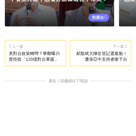
投票去
上一篇
下一篇
美對台政策轉彎？華郵曝川
郝龍斌大陣仗登記選黨魁！
普拒批「120億對台軍援」
遭張亞中支持者嗆下台
廣告 / 請繼續往下閱讀