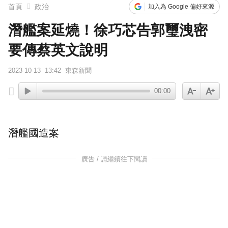
首頁
政治
加入為 Google 偏好來源
潛艦案延燒！徐巧芯告郭璽洩密
要傳蔡英文說明
2023-10-13
13:42
東森新聞
00:00
潛艦國造案
廣告 / 請繼續往下閱讀