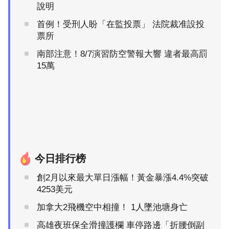
說明
首例！受刑人盼「在監投票」 法院裁准設投
票所
南部注意！8/7演習防空警報大響 違者最高罰
15萬
今日排行榜
創2月以來最大單日漲幅！黃金暴漲4.4%突破
4253美元
加拿大2飛機空中相撞！ 1人墜池塘身亡
高雄夜班保全滑撞護欄 車停路邊「折腰倒副