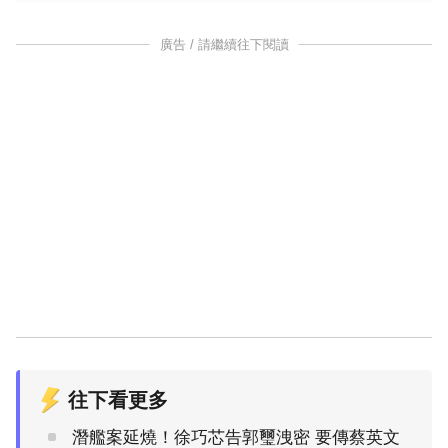
廣告 / 請繼續往下閱讀
往下看更多
潛艦案延燒！徐巧芯告郭璽洩密 要傳蔡英文