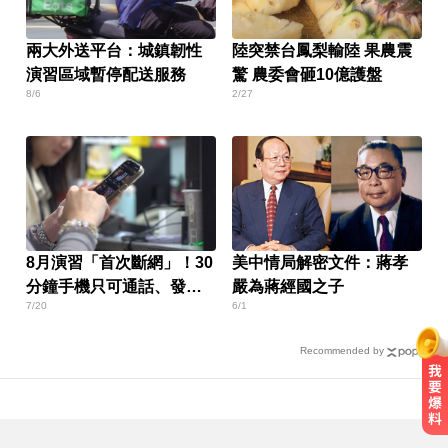
兩大外送平台：城鎮韌性
陸突禁台鳳梨輸陸 果農震
演習區域暫停配送服務
驚 農委會砸10億護盤
8/6
2/27
8月演習「首次斷網」！30
美中情局解密文件：蔣孝
分鐘手機只可通話、發簡
嚴為蔣經國之子
7/20
6/1
訊
Recommended by
泰女公務員精緻妝容爆紅 怒嗆網