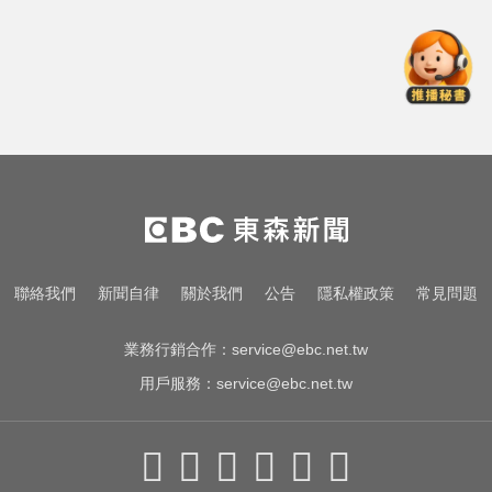
友：憑什麼不能畫
愛玩車／奧迪最省電新作 A2 e-tron
秋季登場
愛玩車／帕加尼螺絲超貴 可買保時
捷
泰女公務員精緻妝容爆紅 怒嗆網
友：憑什麼不能畫
愛玩車／奧迪最省電新作 A2 e-tron
聯絡我們
新聞自律
關於我們
公告
隱私權政策
常見問題
秋季登場
業務行銷合作：
service@ebc.net.tw
用戶服務：
service@ebc.net.tw