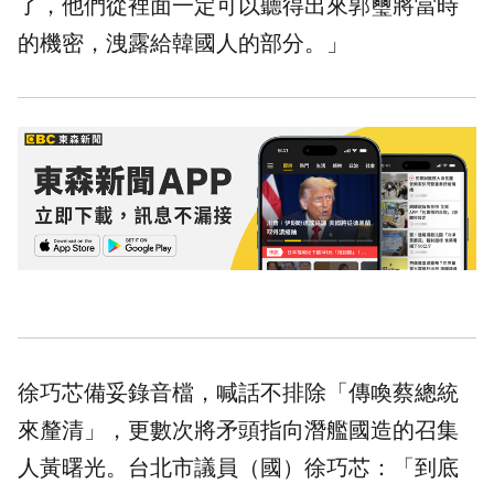
了，他們從裡面一定可以聽得出來郭璽將當時
的機密，洩露給韓國人的部分。」
徐巧芯備妥錄音檔，喊話不排除「傳喚蔡總統
來釐清」，更數次將矛頭指向潛艦國造的召集
人黃曙光。台北市議員（國）徐巧芯：「到底