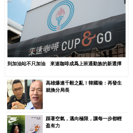
PR
到加油站不只加油 來速咖啡成爲上班通勤族的新選擇
高雄爆連千毅之亂！韓國瑜：再發生
就換分局長
PR
踩著空氣，邁向極限，讓每一步都輕
盈有力