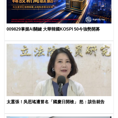
009829掌握AI關鍵 大華韓國KOSPI 50今強勢開募
太囂張！吳思瑤遭冒名「國慶日開槍」 怒：該告就告