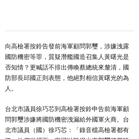
向高檢署按鈴告發前海軍顧問
郭璽
，涉嫌洩露
國防機密等罪，質疑潛艦國造召集人黃曙光是
否知情？更喊話不排出傳喚蔡總統來釐清，國
防部長邱國正則表態，他絕對相信黃曙光的為
人。
台北市議員徐巧芯到高檢署按鈴申告前海軍顧
問郭璽涉嫌將國防機密洩漏給外國軍火商。台
北市議員（國）徐巧芯：「錄音檔高檢署都有