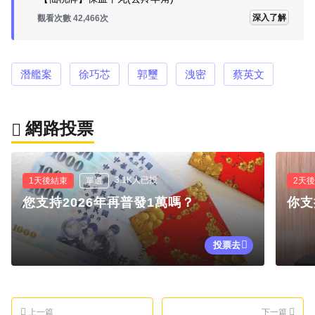
深入了解
觀看次數 42,466次
潛艦案
徐巧芯
郭璽
洩密
蔡英文
網路投票
3.1K人已投
1天後結束
單選
2天
您支持2026年再普發1萬嗎？
你支
投票去
上一篇
下一篇