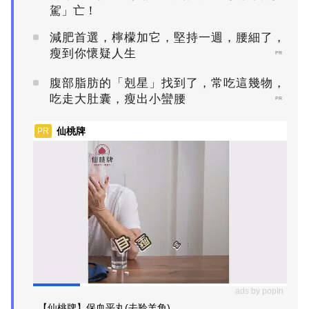
駕」亡！
減肥首選，檸檬加它，堅持一週，腰細了，
瘦到你懷疑人生
PR
腹部脂肪的「剋星」找到了，常吃這幾物，
吃走大肚囊，瘦出小蠻腰
PR
仙桃牌
PR
ads by popIn
【仙桃牌】保血平丸(去羚羊角)