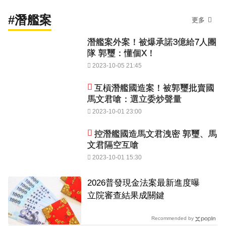
#潛艦案
更多
潛艦案外案！被爆承諾3億給7人團
隊 郭璽：懂個X！
2023-10-05 21:45
互槓潛艦國造案！被郭璽批賣國
馬文君嗆：選立委炒聲量
2023-10-01 23:00
控潛艦國造馬文君洩密 郭璽、馬
文君隔空互嗆
2023-10-01 15:30
2026普發現金法案最新進度曝
立院審查結果成關鍵
Recommended by