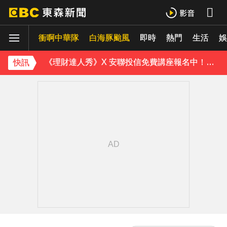
衝啊中華隊
下載東森App，隨時掌握天下大小事！
白海豚颱風
即時
熱門
生活
娛
《理財達人秀》X 安聯投信免費講座報名中！搶先卡位 2027
快訊
下載東森App，隨時掌握天下大小事！
《理財達人秀》X 安聯投信免費講座報名中！搶先卡位 2027