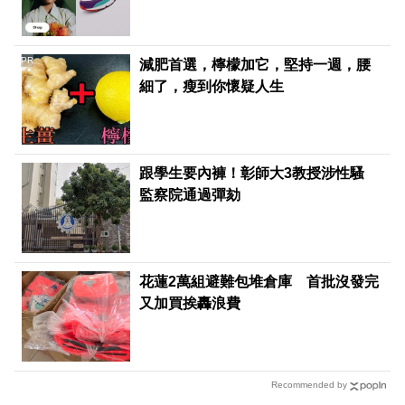
PR
減肥首選，檸檬加它，堅持一週，腰
細了，瘦到你懷疑人生
跟學生要內褲！彰師大3教授涉性騷
監察院通過彈劾
花蓮2萬組避難包堆倉庫 首批沒發完
又加買挨轟浪費
Recommended by