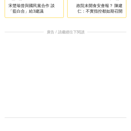
宋楚瑜曾與國民黨合作 談
政院未開食安會報？ 陳建
「藍白合」給3建議
仁：不實指控都如期召開
廣告 / 請繼續往下閱讀