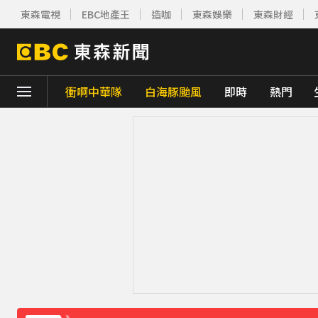
東森電視
EBC地產王
造咖
東森娛樂
東森財經
衝啊中華隊
白海豚颱風
即時
熱門
下載東森App，隨時掌握天下大小事！
《理財達人秀》X 安聯投信免費講座報名中！搶