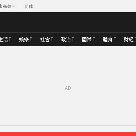
東森美洲
简体
生活
娛樂
社會
政治
國際
體育
財經
先卡位 2027