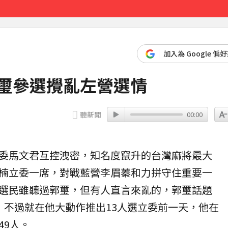
先卡位 2027
加入為 Google 偏
郭璽參選攪亂左營選情
聽新聞
00:00
委
馬文君
互控洩密，知名度竄升的台灣麻將最大
楠立委一席，對戰藍營李眉蓁和力拼守住重要一
選民雖聽過郭璽，但有人直言來亂的，郭璽話題
，不過就在他大動作推出13人選立委前一天，他在
49人。