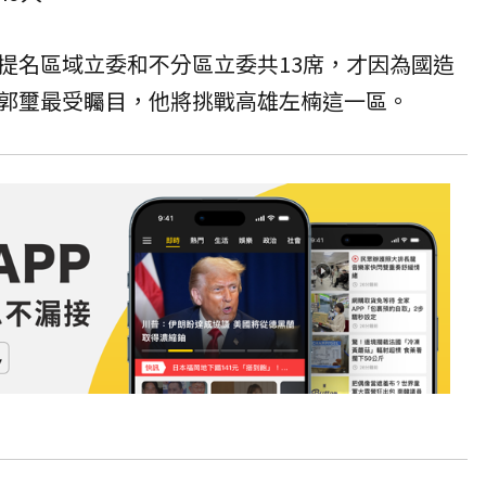
提名區域立委和不分區立委共13席，才因為國造
郭璽最受矚目，他將挑戰高雄左楠這一區。