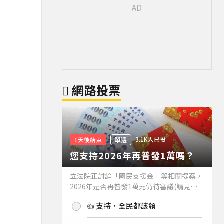
網路投票
3.1K人已投
1天後結束
單選
您支持2026年再普發1萬嗎？
立法院正討論「國民支援金」等相關提案，
2026年是否再普發1萬元仍待審議(請見下
方新聞)。如果2026年再普發1萬元，你支
👍 支持，全民都該領
持嗎？