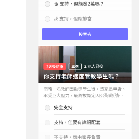
💲 支持，但能發2萬嗎？
💰 支持，但應排富
投票去
2.7K人已投
2天後結束
單選
你支持老師適度管教學生嗎？
南韓一名教師因勸導學生後，遭家長申訴、
承受巨大壓力，最終被認定因公殉職(請見
下列新聞)，引發外界關注教師教權。請問
完全支持
你支持老師適度管教學生嗎？
支持，但要有詳細配套
不支持，應由家長負責