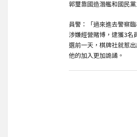
郭璽靠國造潛艦和國民黨
員警：「過來進去警察臨
涉嫌經營賭博，逮獲3名
選前一天，棋牌社就惹出
他的加入更加詭譎。