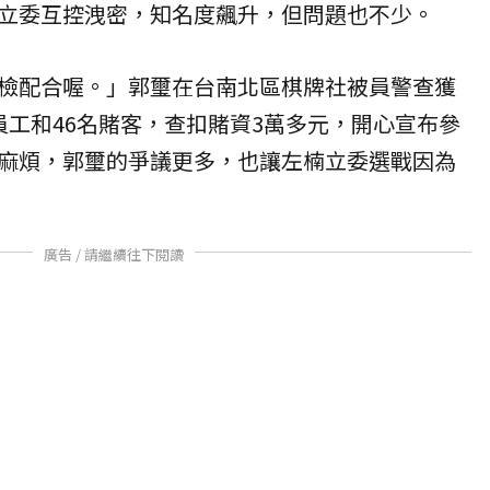
立委互控洩密，知名度飆升，但問題也不少。
檢配合喔。」郭璽在台南北區棋牌社被員警查獲
員工和46名賭客，查扣賭資3萬多元，開心宣布參
麻煩，郭璽的爭議更多，也讓左楠立委選戰因為
廣告 / 請繼續往下閱讀