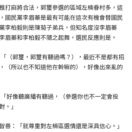
推打麻將合法，郭璽參選的區域左楠眷村多，這
，國民黨李眉蓁是最有可能在這次有機會替國民
黨李柏毅則是陳菊子弟兵，但知名度沒李眉蓁
李眉蓁和李柏毅不隨之起舞，選民反應則是。
民：「（郭璽，郭璽有聽過嗎？），最近不是都有招
，（所以也不知道他在幹嘛的），好像出來亂的
民：「好像聽廣播有聽過，（參選你也不一定會投
對。」
智善：「就尊重對左楠區選情還是深具信心。」