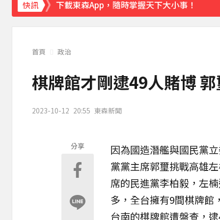
下載東森App，隨時掌握天下大小事！
快訊
《理財達人秀》X 安聯投信免費講座報名中！搶
首頁
政治
棋牌館才剛逮49人賭博 
2023-10-12
20:55
東森新聞
分享
因為國造潛艦與國民黨立
黨黨主席
郭璽
挑戰
高雄
左
席的民進黨李柏毅，左楠
多，全台擁有9間棋牌館
台南的棋牌館遭盤查，逮