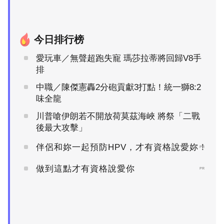
今日排行榜
愛玩車／無聲超跑失寵 瑪莎拉蒂將回歸V8手
排
中職／陳傑憲轟2分砲貢獻3打點！統一獅8:2
味全龍
川普嗆伊朗若不開放荷莫茲海峽 將祭「二戰
後最大攻擊」
伴侶和妳一起預防HPV，才有資格說愛妳！
PR
做到這點才有資格說愛你
PR