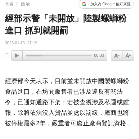
首頁
政治
加入為 Google 偏好來源
經部示警「未開放」陸製螺螄粉
進口 抓到就開罰
2023-01-16
21:19
00:00
經濟部
今天表示，目前並未開放中國製
螺螄粉
食品進口，在坊間販售者已涉及違反有關法
令，已通知通路下架；若被查獲涉及私運或虛
報，除將依法沒入貨品並處以
罰緩
，廠商也將
被停權最多2年，嚴重者可廢止廠商登記資格。