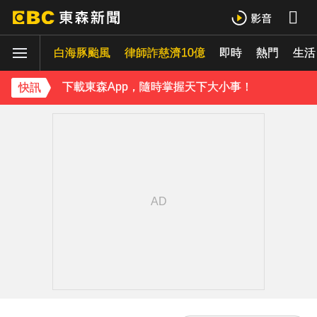
《理財達人秀》X 安聯投信免費講座報名中！搶先卡位 2027
白海豚颱風
律師詐慈濟10億
即時
熱門
生活
下載東森App，隨時掌握天下大小事！
快訊
白海豚颱風強襲日本！奄美逾3萬戶停電 沖繩5人受傷