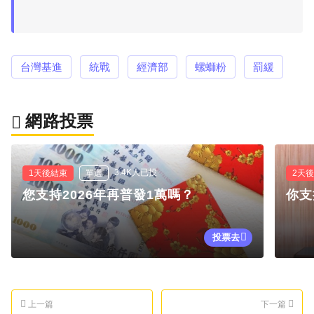
台灣基進
統戰
經濟部
螺螄粉
罰緩
網路投票
3.4K人已投
1天後結束
單選
2天
您支持2026年再普發1萬嗎？
你支
投票去
上一篇
下一篇