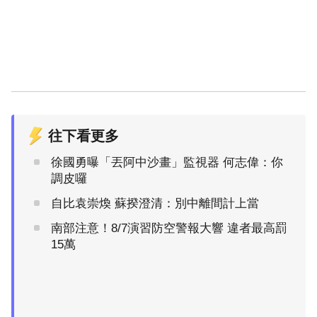
往下看更多
徐國勇曝「丟阿中沙畫」監視器 何志偉：你
調皮囉
自比袁崇煥 蘇揆澄清：別中離間計上當
南部注意！8/7演習防空警報大響 違者最高罰
15萬