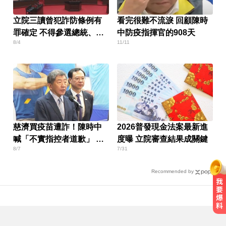
立院三讀曾犯詐防條例有
看完很難不流淚 回顧陳時
罪確定 不得參選總統、副
中防疫指揮官的908天
8/4
11/11
總統
慈濟買疫苗遭詐！陳時中
2026普發現金法案最新進
喊「不實指控者道歉」 蔣
度曝 立院審查結果成關鍵
8/7
7/31
萬安回應了
Recommended by
今立秋拚轉運！命理師點名「6生
肖」：把握黃金7天