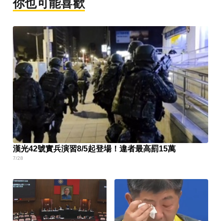
你也可能喜歡
漢光42號實兵演習8/5起登場！違者最高罰15萬
7/28