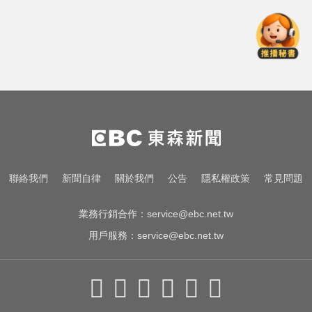
白海豚颱風移動變慢！專家：影響
時間拉長 北台恐迎狂風暴雨
台中恐怖車禍！婦人遭大貨車猛撞
下半身重創身亡
今立秋拚轉運！命理師點名「6生
肖」：把握黃金7天
白海豚颱風移動變慢！專家：影響
聯絡我們
新聞自律
關於我們
公告
隱私權政策
常見問題
時間拉長 北台恐迎狂風暴雨
業務行銷合作：
service@ebc.net.tw
用戶服務：
service@ebc.net.tw