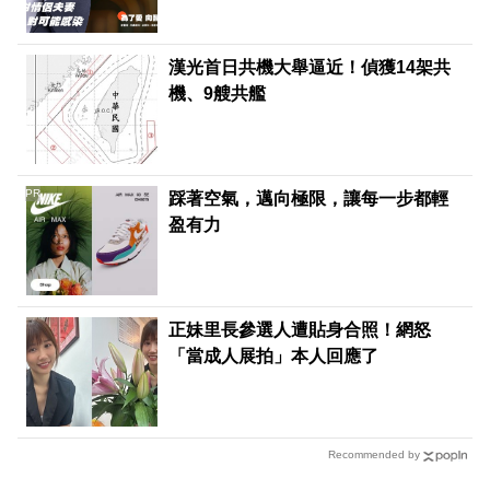
漢光首日共機大舉逼近！偵獲14架共
機、9艘共艦
PR
踩著空氣，邁向極限，讓每一步都輕
盈有力
正妹里長參選人遭貼身合照！網怒
「當成人展拍」本人回應了
Recommended by