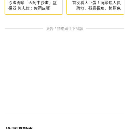
徐國勇曝「丟阿中沙畫」監
首次看大巨蛋！蔣聚焦人員
視器 何志偉：你調皮囉
疏散、觀賽視角、椅顏色
廣告 / 請繼續往下閱讀