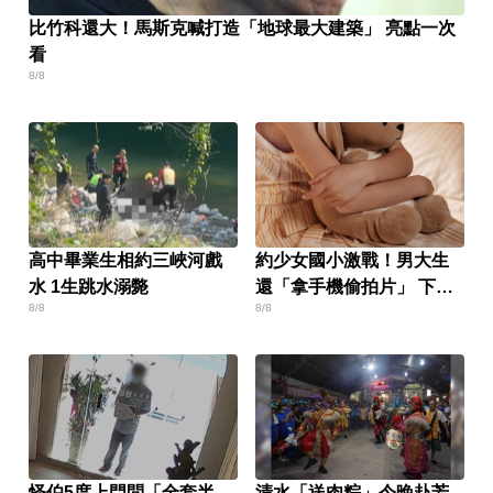
比竹科還大！馬斯克喊打造「地球最大建築」 亮點一次
看
8/8
高中畢業生相約三峽河戲
約少女國小激戰！男大生
水 1生跳水溺斃
還「拿手機偷拍片」 下場
8/8
8/8
慘了
怪伯5度上門問「全套半
清水「送肉粽」今晚赴芳