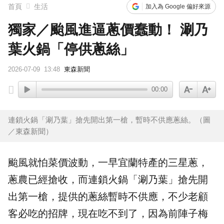
首頁
生活
加入為 Google 偏好來源
獨家／颱風進逼蔥價蠢動！ 涮乃
葉火鍋「停供蔥絲」
2026-07-09
13:48
東森新聞
00:00
連鎖火鍋「涮乃葉」搶先開出第一槍，暫時不供應蔥絲。（圖
／東森新聞）
颱風就怕
菜價
波動，一早宜蘭特產的
三星蔥
，
蔥農已經搶收，而連鎖火鍋「
涮乃葉
」搶先開
出第一槍，提供的
蔥絲
暫時不供應，不少老顧
客必吃的招牌，現在吃不到了，因為前陣子梅