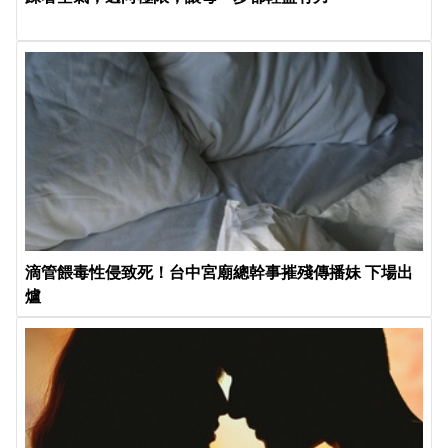
滴管餵毒性侵致死！台中宮廟總幹事摧殘傳播妹 下場出
爐