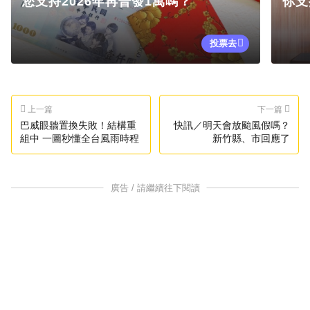
您支持2026年再普發1萬嗎？
你支
投票去
上一篇
下一篇
巴威眼牆置換失敗！結構重
快訊／明天會放颱風假嗎？
組中 一圖秒懂全台風雨時程
新竹縣、市回應了
廣告 / 請繼續往下閱讀