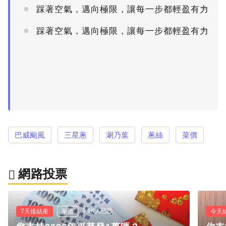
踩著空氣，邁向極限，讓每一步都輕盈有力
PR
踩著空氣，邁向極限，讓每一步都輕盈有力
PR
巴威颱風
三星蔥
涮乃葉
蔥絲
菜價
網路投票
3.9K人已投
7天後結束
單選
今天