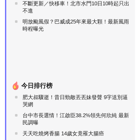
不斷更新／快移車！北市水門10日10時起只出
不進
明放颱風假？巴威成25年來最大顆！最新風雨
時程曝光
今日排行榜
肥大叔驟逝！昔日勁敵丟丟妹發聲 9字送別逼
哭網
台中市長選情！江啟臣38.2%領先何欣純 最新
民調曝
天天吃燒烤香腸 14歲女竟罹大腸癌