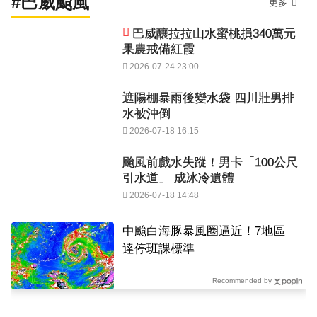
#巴威颱風
更多
巴威釀拉拉山水蜜桃損340萬元
果農戒備紅霞
2026-07-24 23:00
遮陽棚暴雨後變水袋 四川壯男排
水被沖倒
2026-07-18 16:15
颱風前戲水失蹤！男卡「100公尺
引水道」 成冰冷遺體
2026-07-18 14:48
中颱白海豚暴風圈逼近！7地區
達停班課標準
Recommended by