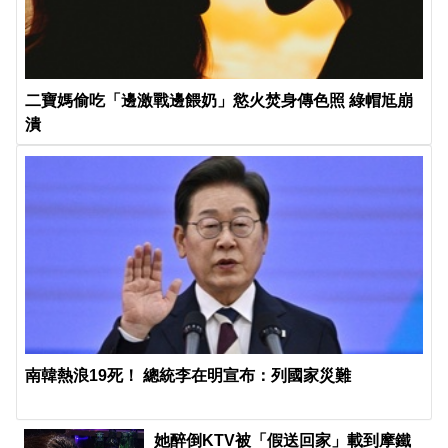
二寶媽偷吃「邊激戰邊餵奶」慾火焚身傳色照 綠帽尪崩
潰
南韓熱浪19死！ 總統李在明宣布：列國家災難
她醉倒KTV被「假送回家」載到摩鐵