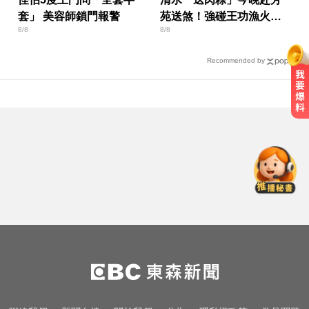
套」 美容師鎖門報警
苑送煞！強碰王功漁火節
8/8
8/8
上千遊客 喪家回應了
Recommended by
總統：勞工是經濟進步幕後英雄 盼
支持政府政策
NBA／灰熊前鋒克拉克死因出爐 法
醫認定毒品意外
熊本強震！台灣送帳篷成搶手物資
日網讚：比政府還快
總統：勞工是經濟進步幕後英雄 盼
支持政府政策