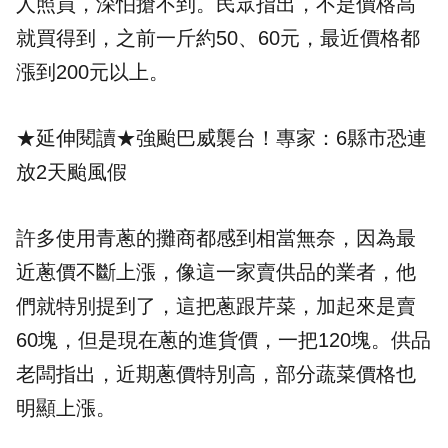
人照買，深怕搶不到。民眾指出，不是價格高
就買得到，之前一斤約50、60元，最近價格都
漲到200元以上。
★延伸閱讀★
強颱巴威襲台！專家：6縣市恐連
放2天颱風假
許多使用青蔥的攤商都感到相當無奈，因為最
近蔥價不斷上漲，像這一家賣供品的業者，他
們就特別提到了，這把蔥跟芹菜，加起來是賣
60塊，但是現在蔥的進貨價，一把120塊。供品
老闆指出，近期蔥價特別高，部分蔬菜價格也
明顯上漲。