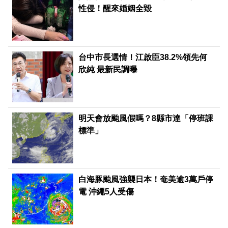
性侵！醒來婚姻全毀
台中市長選情！江啟臣38.2%領先何
欣純 最新民調曝
明天會放颱風假嗎？8縣市達「停班課
標準」
白海豚颱風強襲日本！奄美逾3萬戶停
電 沖繩5人受傷