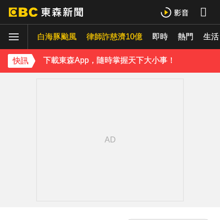
蔡阿嘎陷爭議！蘿拉神隱19個月首發文 遭酸「詐騙集團回歸」回應了
白海豚颱風
律師詐慈濟10億
即時
熱門
生活
肥大叔猝逝5天！原訂明直播說明突喊卡 團隊忍痛曝原因
下載東森App，隨時掌握天下大小事！
快訊
SEVENTEEN勝寬、Dino同天入伍！玟奎9月服替代役