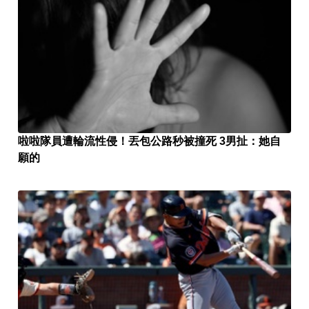
啦啦隊員遭輪流性侵！丟包公路秒被撞死 3男扯：她自
願的