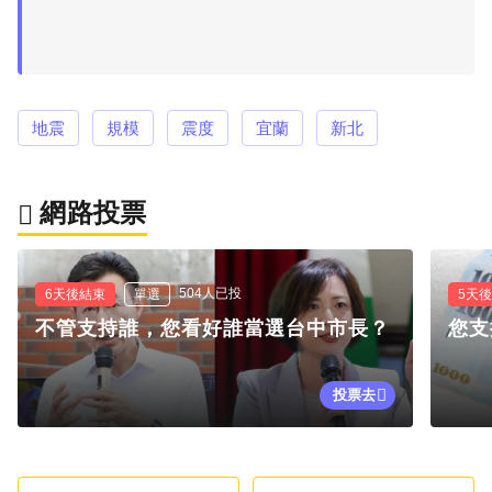
地震
規模
震度
宜蘭
新北
網路投票
504人已投
6天後結束
單選
5天
不管支持誰，您看好誰當選台中市長？
您支
投票去