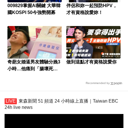
009829掌握AI關鍵 大華韓
伴侶和妳一起預防HPV，
國KOSPI 50今強勢開募
才有資格說愛妳！
PR
奇葩女婚逼男友體驗分娩3
做到這點才有資格說愛你
小時…他痛到「腸壞死」
只能切了
Recommended by
東森新聞 51 頻道 24 小時線上直播｜Taiwan EBC
24h live news