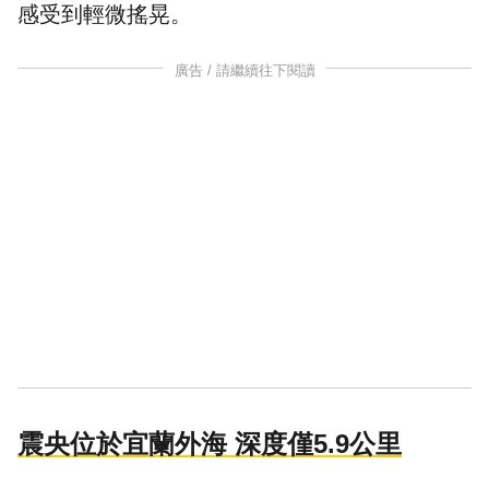
感受到輕微搖晃。
廣告 / 請繼續往下閱讀
震央位於宜蘭外海 深度僅5.9公里