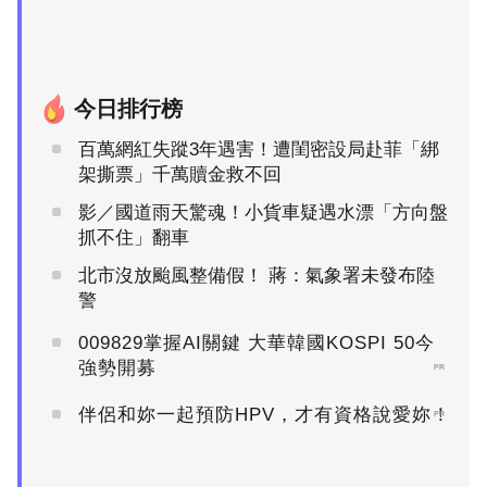
今日排行榜
百萬網紅失蹤3年遇害！遭閨密設局赴菲「綁
架撕票」千萬贖金救不回
影／國道雨天驚魂！小貨車疑遇水漂「方向盤
抓不住」翻車
北市沒放颱風整備假！ 蔣：氣象署未發布陸
警
009829掌握AI關鍵 大華韓國KOSPI 50今
強勢開募
PR
伴侶和妳一起預防HPV，才有資格說愛妳！
PR