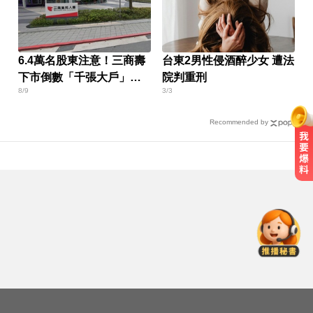
6.4萬名股東注意！三商壽
台東2男性侵酒醉少女 遭法
下市倒數「千張大戶」還
院判重刑
8/9
3/3
有245人
Recommended by
女兵遭集體性侵數小時！英國軍事
學院爆黑幕
才連莊金鐘紅毯主持！夏和熙突曝
「像被卡車撞」備賽狂操滿手繭
睡前3個壞習慣最傷腎！醫警告：嚴
重恐洗腎