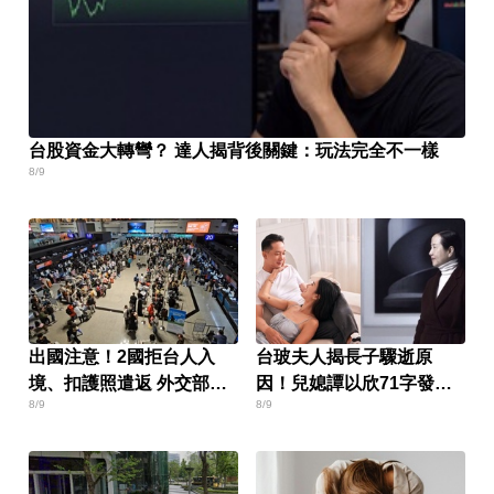
台股資金大轉彎？ 達人揭背後關鍵：玩法完全不一樣
8/9
出國注意！2國拒台人入
台玻夫人揭長子驟逝原
境、扣護照遣返 外交部證
因！兒媳譚以欣71字發聲
8/9
8/9
實了
反駁