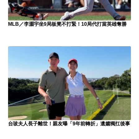
MLB／李灝宇坐9局板凳不打緊！10局代打當英雄奪勝
台玻夫人長子離世！親友曝「9年前轉折」遺孀獨扛後事