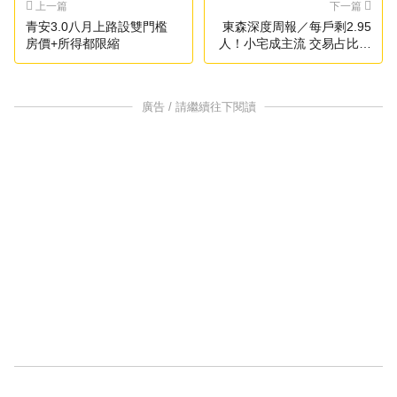
上一篇
下一篇
青安3.0八月上路設雙門檻
東森深度周報／每戶剩2.95
房價+所得都限縮
人！小宅成主流 交易占比破
4成
廣告 / 請繼續往下閱讀