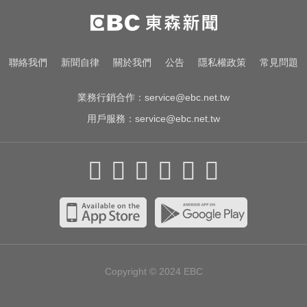
女兵遭集體性侵數小時！英國軍事
學院爆黑幕
才連莊金鐘紅毯主持！夏和熙突曝
聯絡我們
新聞自律
關於我們
公告
隱私權政策
常見問題
「像被卡車撞」備賽狂操滿手繭
業務行銷合作：
service@ebc.net.tw
用戶服務：
service@ebc.net.tw
Copyright © 2024
EBC