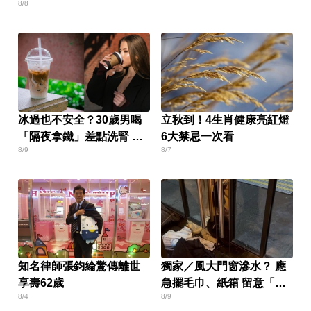
8/8
冰過也不安全？30歲男喝
立秋到！4生肖健康亮紅燈
「隔夜拿鐵」差點洗腎 醫
6大禁忌一次看
8/9
8/7
揭3個隱形危機
知名律師張鈞綸驚傳離世
獨家／風大門窗滲水？ 應
享壽62歲
急擺毛巾、紙箱 留意「毛
8/4
8/9
細現象」