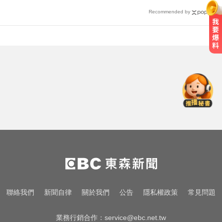
Recommended by
俄軍空襲烏克蘭首都基輔及周邊區
域 造成4人喪命
快訊／國2油罐車撞休旅「打橫匝
道」 路段塞爆了！
颱風天！ 暖警下班途中遇視障人士
冒雨陪走回家
俄軍空襲烏克蘭首都基輔及周邊區
域 造成4人喪命
快訊／國2油罐車撞休旅「打橫匝
聯絡我們
新聞自律
關於我們
公告
隱私權政策
常見問題
道」 路段塞爆了！
業務行銷合作：
service@ebc.net.tw