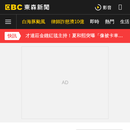
下載東森App，隨時掌握天下大小事！
白海豚颱風
律師詐慈濟10億
即時
熱門
生活
温嵐挺過敗血性休克首露面！「住ICU搶救11天」曝最新近況：讓大家擔心了
才連莊金鐘紅毯主持！夏和熙突曝「像被卡車撞」備賽狂操滿手繭
快訊
下載東森App，隨時掌握天下大小事！
温嵐挺過敗血性休克首露面！「住ICU搶救11天」曝最新近況：讓大家擔心了