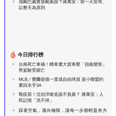
強颱巴威會放颱風假？蔣萬安：前一天宣布、
以整天為原則
今日排行榜
台南死亡車禍！轎車遭大貨車壓「扭曲變形」
男駕駛受困亡
MLB／費爾柴德一度成自由球員 簽小聯盟約
重回水手3A
戰疫苗！沈伯洋嗆造謠不負責？ 蔣萬安：人
民記憶「洗不掉」
踩著空氣，邁向極限，讓每一步都輕盈有力
PR