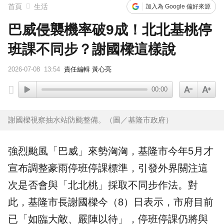
首頁
生活
加入為 Google 偏好來源
巴威侵襲機率破9成！北北基桃停
班課不同步？謝國樑這樣說
2026-07-08
13:54
責任編輯 黃心亮
00:00
謝國樑視察抽水站防颱整備。（圖／基隆市政府）
強烈
颱風
「巴威」來勢洶洶，
基隆
市今年5月才
宣布調整豪雨停班停課標準，引發外界關注這
次是否會與「北北桃」採取不同步作法。對
此，基隆市長謝國樑今（8）日表示，市府目前
已「如臨大敵、嚴陣以待」，停班停課仍將與