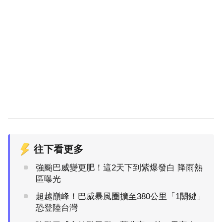
往下看更多
強颱巴威變更肥！這2天下到紫爆發白 降雨熱
區曝光
超越巔峰！巴威暴風圈擴至380公里「1關鍵」
恐登陸台灣