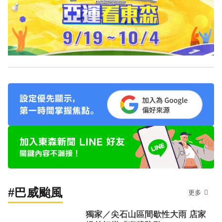
#巴威颱風
更多
獨家／尖石山區間歇性大雨 店家