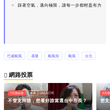
踩著空氣，邁向極限，讓每一步都輕盈有力
PR
巴威颱風
基隆
颱風假
颱風
台北
網路投票
282人已投
7天後結束
單選
6天
不管支持誰，您看好誰當選台中市長？
您支