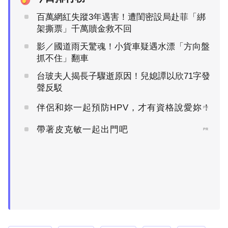
百萬網紅失蹤3年遇害！遭閨密設局赴菲「綁
架撕票」千萬贖金救不回
影／國道雨天驚魂！小貨車疑遇水漂「方向盤
抓不住」翻車
台玻夫人揭長子驟逝原因！兒媳譚以欣71字發
聲反駁
伴侶和妳一起預防HPV，才有資格說愛妳！
PR
帶著皮克敏一起出門吧
PR