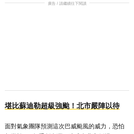
廣告 / 請繼續往下閱讀
堪比蘇迪勒超級強颱！北市嚴陣以待
面對氣象團隊預測這次
巴威颱風
的威力，恐怕