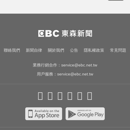
NBA／名人堂傳奇教練尼爾森辭世
勝場史上第2多
跌倒竟成致命殺手？醫揭長輩防骨
鬆失智三關鍵
頻尿又腰痛？醫揭攝護腺癌奪命警
聯絡我們
新聞自律
關於我們
公告
隱私權政策
常見問題
訊
業務行銷合作：
service@ebc.net.tw
用戶服務：
service@ebc.net.tw