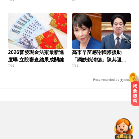
7/22
8/8
71歲
2026普發現金法案最新進
高市早苗感謝國際援助
度曝 立院審查結果成關鍵
「獨缺賴清德」陳其邁：
7/31
7/31
不必計較
Recommended by
跌倒竟成致命殺手？醫揭長輩防骨
鬆失智三關鍵
頻尿又腰痛？醫揭攝護腺癌奪命警
訊