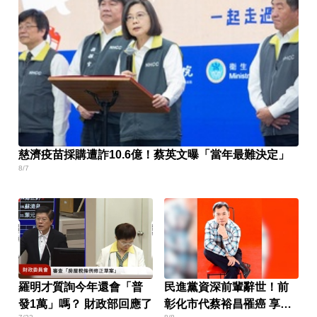
慈濟疫苗採購遭詐10.6億！蔡英文曝「當年最難決定」
8/7
羅明才質詢今年還會「普
民進黨資深前輩辭世！前
發1萬」嗎？ 財政部回應了
彰化市代蔡裕昌罹癌 享壽