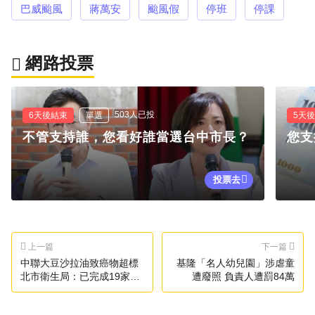
巴威颱風
蔣萬安
颱風假
停班
停課
網路投票
503人已投
6天後結束
單選
5天
不管支持誰，您看好誰當選台中市長？
您支
投票去
上一篇
下一篇
中聯大豆沙拉油致癌物超標
基隆「名人幼兒園」涉虐童
北市衛生局：已完成19家業
遭廢照 負責人遭罰84萬
者查核並擴大抽驗