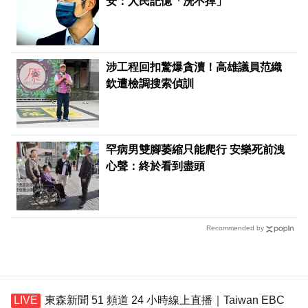
安：人民記憶「洗不掉」
涉工程回扣驚爆貪瀆！高雄議員范織
欽遭檢調搜索偵訓
罕病男雙腳萎縮只能爬行 安樂死前洩
心聲：終於看到盡頭
Recommended by
東森新聞 51 頻道 24 小時線上直播｜Taiwan EBC