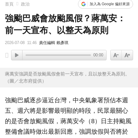
首頁
政治
加入為 Google 偏好來源
強颱巴威會放颱風假？蔣萬安：
前一天宣布、以整天為原則
2026-07-08
11:46
責任編輯 賴彥琪
00:00
蔣萬安強調是否放颱風假會前一天宣布，且以放整天為原則。
（圖／北市府提供）
強颱巴威逐步逼近台灣，中央氣象署預估本週
五、週六將是影響最明顯的時段，民眾最關心
的是否會放
颱風假
，
蔣萬安
今（8）日主持颱風
整備會議時做出最新回應，強調放假與否將於