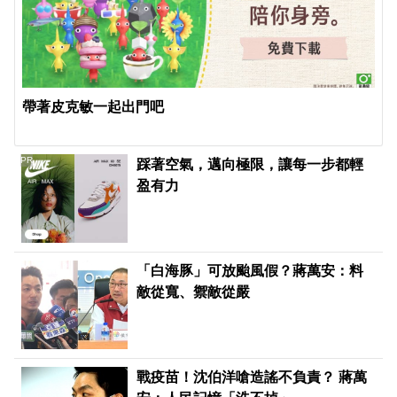
帶著皮克敏一起出門吧
PR
踩著空氣，邁向極限，讓每一步都輕
盈有力
「白海豚」可放颱風假？蔣萬安：料
敵從寬、禦敵從嚴
戰疫苗！沈伯洋嗆造謠不負責？ 蔣萬