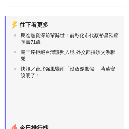
往下看更多
民進黨資深前輩辭世！前彰化市代蔡裕昌罹癌
享壽71歲
烏干達拒絕台灣護照入境 外交部持續交涉聯
繫
快訊／台北強風驟雨「沒放颱風假」 蔣萬安
說明了！
今日排行榜