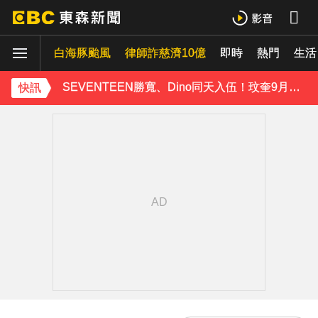
肥大叔猝逝5天！原訂明直播說明突喊卡 團隊忍痛曝原因
白海豚颱風
下載東森App，隨時掌握天下大小事！
律師詐慈濟10億
即時
熱門
生活
SEVENTEEN勝寬、Dino同天入伍！玟奎9月服替代役
快訊