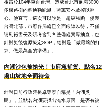
相當於104年重創台灣、造成台北市倒塌3000
多棵路樹的蘇迪勒颱風，蔣萬安不敢掉以輕
心。他直言，這次可以說是「超級強颱」侵襲
台灣北部，市府各局處已全面嚴陣以待，不僅
請副祕書長及研考會到各整備處實際抽查，也
針對災後復原擬定SOP，絕對是「做最壞的打
算、做最萬全的準備」。
內湖沙包被搶光！市府急補貨、點名12
處山坡地全面待命
針對日前行政院長卓榮泰自稱是「內湖災
民」，並點名內湖要找出淹水原因，是否有被