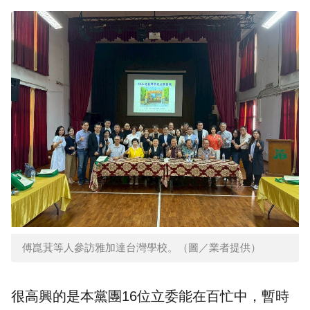
傅崑萁等人參訪雅加達台灣學校。（圖／業者提供）
很高興的是本黨團16位立委能在百忙中，暫時