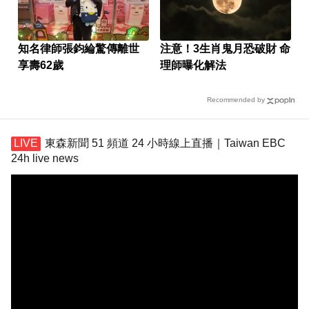
知名律師張鈞綸驚傳離世
注意！3生肖鬼月恐破財 命
享壽62歲
理師曝化解法
Recommended by
東森新聞 51 頻道 24 小時線上直播｜Taiwan EBC
24h live news