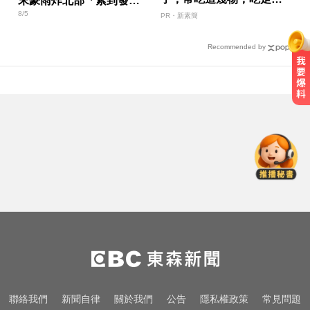
末豪雨炸北部「紫到發
肚囊，瘦出小蠻腰
8/5
白」
PR・新素簡
Recommended by
漢光首日共機大舉逼近！偵獲14架
共機、9艘共艦
曾號召反女權集會！36歲網紅陳屍
住處 死因待查
新／前台南議長郭信良涉侵占 檢建
請從重量刑
漢光首日共機大舉逼近！偵獲14架
共機、9艘共艦
曾號召反女權集會！36歲網紅陳屍
聯絡我們
新聞自律
關於我們
公告
隱私權政策
常見問題