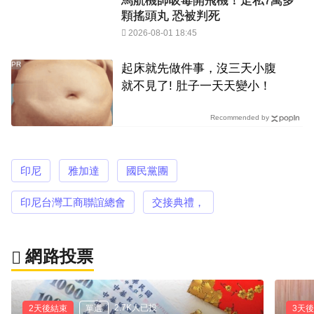
馬航機師吸毒開飛機！走私7萬多
顆搖頭丸 恐被判死
2026-08-01 18:45
PR
起床就先做件事，沒三天小腹
就不見了! 肚子一天天變小！
Recommended by
印尼
雅加達
國民黨團
印尼台灣工商聯誼總會
交接典禮，
網路投票
2.7K人已投
2天後結束
單選
3天