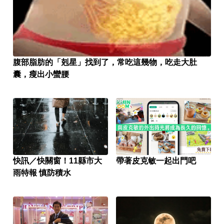
腹部脂肪的「剋星」找到了，常吃這幾物，吃走大肚
囊，瘦出小蠻腰
PR
快訊／快關窗！11縣市大
帶著皮克敏一起出門吧
雨特報 慎防積水