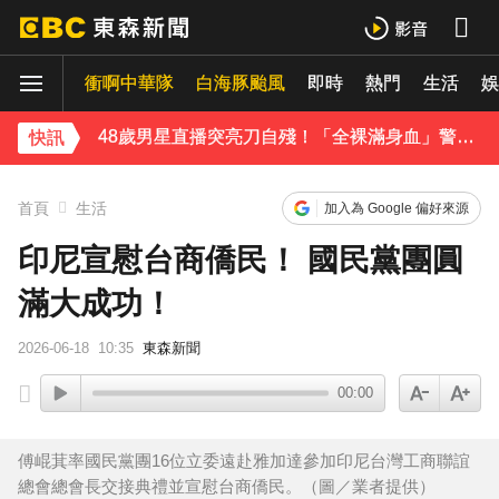
今年首例本土傷寒！中部7旬婦發燒腹瀉 無國內外旅遊史
衝啊中華隊
白海豚颱風
即時
熱門
生活
《理財達人秀》X 安聯投信免費講座報名中！搶先卡位 2027
娛
48歲男星直播突亮刀自殘！「全裸滿身血」警急破門 家屬發聲曝現況
快訊
遭前夫割頸脅迫！「兇版李毓芬」陷養套殺慘賠2000萬 2度遇感情詐騙
首頁
生活
加入為 Google 偏好來源
停更1個月全面復工！蔡阿嘎甩抄襲爭議「開拍新企劃」二伯IG也更新
印尼宣慰台商僑民！ 國民黨團圓
滿大成功！
天后御用化妝師陳聆薇病逝！張韶涵返台送別首發聲：依舊無法相信
2026-06-18
10:35
東森新聞
下載東森App，隨時掌握天下大小事！
00:00
新北割頸案近3年！受害少年姓名解禁公開 父心碎發聲
傅崐萁率國民黨團16位立委遠赴雅加達參加印尼台灣工商聯誼
總會總會長交接典禮並宣慰台商僑民。（圖／業者提供）