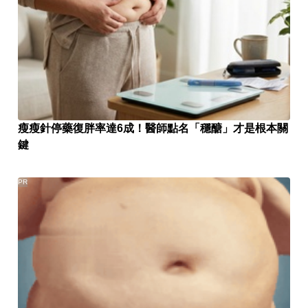
瘦瘦針停藥復胖率達6成！醫師點名「穩醣」才是根本關
鍵
PR