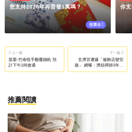
您支持2026年再普發1萬嗎？
你支
投票去
上一篇
下一篇
苗栗-竹南怪手翻覆鐵軌 預
玄濟宮遭爆「服飾店變宮
計下午1時搶通
廟」 網曝：濟顛禪師3年前
同婚宮主
推薦閱讀