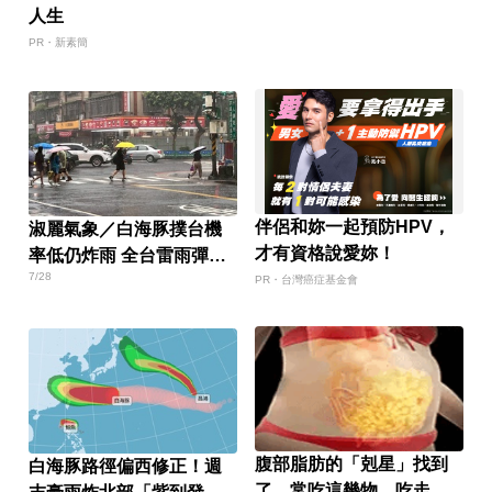
人生
PR・新素簡
伴侶和妳一起預防HPV，
淑麗氣象／白海豚撲台機
才有資格說愛妳！
率低仍炸雨 全台雷雨彈下
7/28
到這天
PR・台灣癌症基金會
腹部脂肪的「剋星」找到
白海豚路徑偏西修正！週
了，常吃這幾物，吃走大