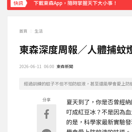
下載東森App，隨時掌握天下大小事！
快訊
創2月以來最大單日漲幅！黃金暴漲4.4%突破
首頁
生活
東森深度周報／人體捕蚊
2026-06-11
06:00
東森新聞
經過訓練的蚊子不但不怕防蚊液，甚至還能學會愛上防
分享
夏天到了，你是否曾經納
叮成紅豆冰？不是因為血
的是，科學家最新實驗發
學會愛上防蚊液的味道。