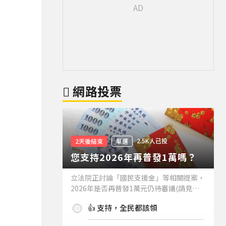
網路投票
2.5K人已投
2天後結束
單選
您支持2026年再普發1萬嗎？
立法院正討論「國民支援金」等相關提案，
2026年是否再普發1萬元仍待審議(請見下
方新聞)。如果2026年再普發1萬元，你支
👍 支持，全民都該領
持嗎？