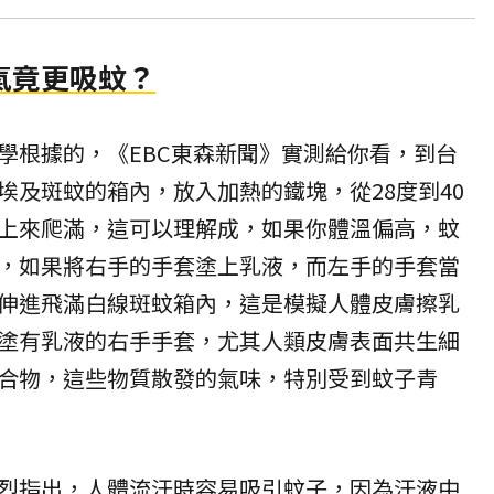
氣竟更吸蚊？
學根據的，《EBC東森新聞》實測給你看，到台
埃及斑蚊的箱內，放入加熱的鐵塊，從28度到40
上來爬滿，這可以理解成，如果你體溫偏高，蚊
，如果將右手的手套塗上乳液，而左手的手套當
伸進飛滿白線斑蚊箱內，這是模擬人體皮膚擦乳
塗有乳液的右手手套，尤其人類皮膚表面共生細
合物，這些物質散發的氣味，特別受到蚊子青
烈指出，人體流汗時容易吸引蚊子，因為
汗液
中