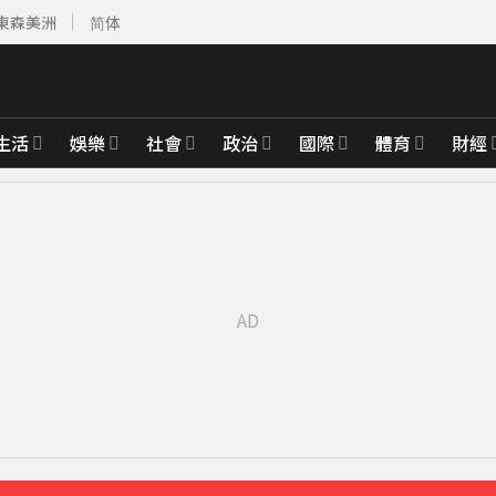
東森美洲
简体
生活
娛樂
社會
政治
國際
體育
財經
4253美元
53分鐘前
先卡位 2027
」感動喊：真不是蓋的
11分鐘前