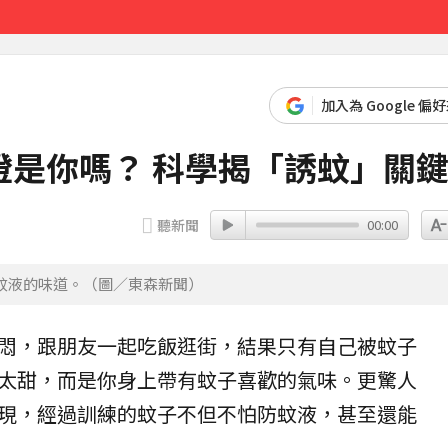
4253美元
53分鐘前
加入為 Google 偏
燈是你嗎？ 科學揭「誘蚊」關
聽新聞
00:00
蚊液的味道。（圖／東森新聞）
悶，跟朋友一起吃飯逛街，結果只有自己被
蚊子
太甜，而是你身上帶有蚊子喜歡的氣味。更驚人
現，經過訓練的蚊子不但不怕
防蚊液
，甚至還能