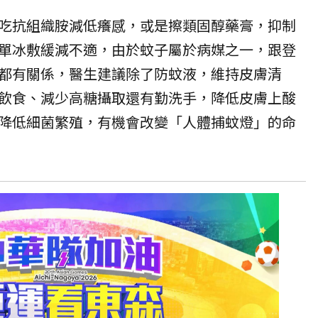
吃抗組織胺減低癢感，或是擦類固醇藥膏，抑制
單冰敷緩減不適，由於蚊子屬於病媒之一，跟登
都有關係，醫生建議除了防蚊液，維持皮膚清
飲食、減少高糖攝取還有勤洗手，降低皮膚上酸
降低細菌繁殖，有機會改變「人體捕蚊燈」的命