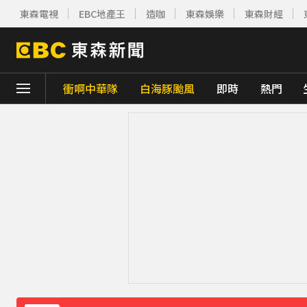
東森電視
EBC地產王
造咖
東森娛樂
東森財經
衝啊中華隊
白海豚颱風
即時
熱門
下載東森App，隨時掌握天下大小事！
創2月以來最大單日漲幅！黃金暴漲4.4%突破
《理財達人秀》X 安聯投信免費講座報名中！搶
15年摯愛離世！唐綺陽頭七驚見「驚人畫面