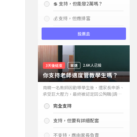
💲 支持，但能發2萬嗎？
💰 支持，但應排富
投票去
2.6K人已投
3天後結束
單選
你支持老師適度管教學生嗎？
南韓一名教師因勸導學生後，遭家長申訴、
承受巨大壓力，最終被認定因公殉職(請見
下列新聞)，引發外界關注教師教權。請問
完全支持
你支持老師適度管教學生嗎？
支持，但要有詳細配套
不支持，應由家長負責