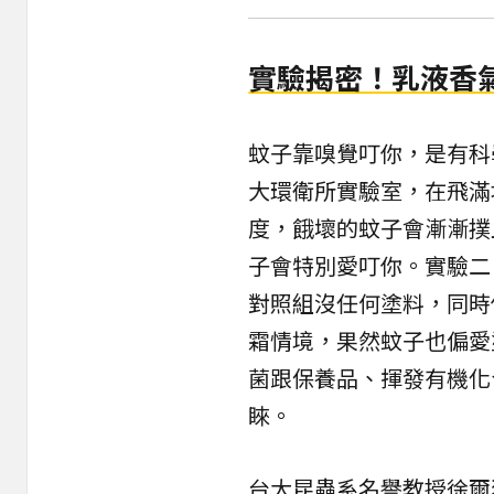
實驗揭密！乳液香
蚊子靠
嗅覺
叮你，是有科
大環衛所實驗室，在飛滿
度，餓壞的蚊子會漸漸撲
子會特別愛叮你。實驗二
對照組沒任何塗料，同時
霜情境，果然蚊子也偏愛
菌跟保養品、揮發有機化
睞。
台大昆蟲系名譽教授徐爾