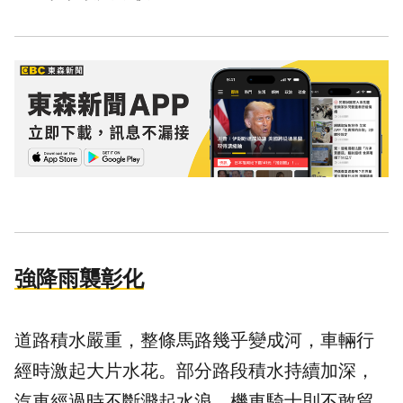
強降雨襲彰化
道路積水嚴重，整條馬路幾乎變成河，車輛行
經時激起大片水花。部分路段積水持續加深，
汽車經過時不斷濺起水浪，機車騎士則不敢貿