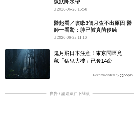
線狀降水帶
2026-06-26 16:58
醫起看／咳嗽3個月查不出原因 醫
師一看驚：肺已被真菌侵蝕
2026-06-22 11:16
鬼月飛日本注意！東京鬧區竟
藏「猛鬼大樓」已奪14命
Recommended by
廣告 / 請繼續往下閱讀