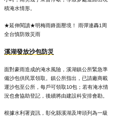
積淹水情形。
★延伸閱讀★
明梅雨鋒面壓境！ 雨彈連轟1周
全台慎防致災雨
溪湖發放沙包防災
面對豪雨造成的淹水風險，溪湖鎮公所緊急準
備沙包供民眾領取。鎮公所指出，已請廠商載
運沙包至公所，每戶可領取10包；若有淹水情
況也會協助登記，後續將由建設科安排會勘。
根據水利署資訊，彰化縣溪湖及埤頭列為一級