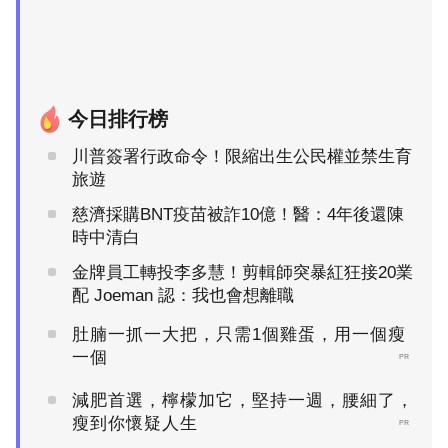
今日排行榜
川普簽署行政命令！限縮出生公民權並禁生育
旅遊
慈濟採購BNT疫苗被詐10億！醫：4年後還陳
時中清白
金牌員工轉投李多慧！剪輯師突暴紅狂接20業
配 Joeman 認：我也會想離職
肚腩一抓一大把，只需1個雞蛋，用一個瘦
一個
PR
減肥首選，檸檬加它，堅持一週，腰細了，
瘦到你懷疑人生
PR