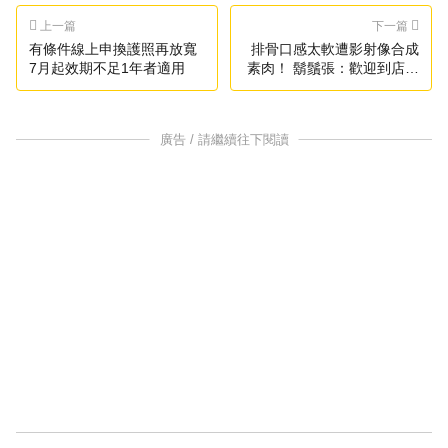
上一篇
下一篇
有條件線上申換護照再放寬
排骨口感太軟遭影射像合成
7月起效期不足1年者適用
素肉！ 鬍鬚張：歡迎到店參
訪交流
廣告 / 請繼續往下閱讀