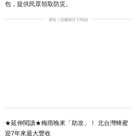
包，提供民眾領取
防災
。
廣告 / 請繼續往下閱讀
★延伸閱讀★
梅雨晚來「助攻」！ 北台灣蜂蜜
迎7年來最大豐收