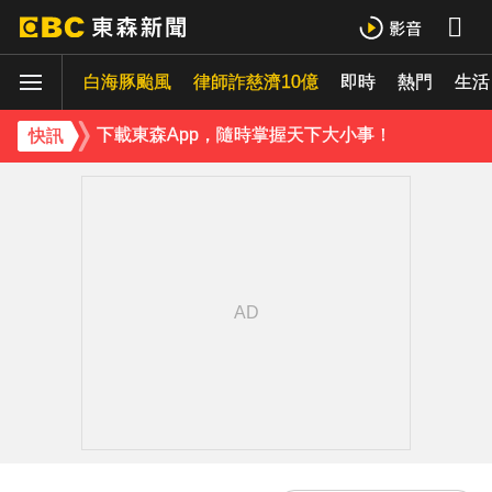
《理財達人秀》X 安聯投信免費講座報名中！搶先卡位 2027
白海豚颱風
下載東森App，隨時掌握天下大小事！
律師詐慈濟10億
即時
熱門
生活
《理財達人秀》X 安聯投信免費講座報名中！搶先卡位 2027
快訊