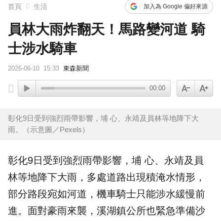
首頁
生活
加入為 Google 偏好來源
員林大雨炸翻天！馬路變河道 騎
士涉水騎車
2026-06-10
15:33
東森新聞
00:00
彰化9日受到強烈雨帶影響，埔 心、永靖及員林等地降下大
雨。（示意圖／Pexels）
彰化
9日受到強烈雨帶影響，埔 心、永靖及
員
林
等地降下大雨，多處道路出現積
淹水
情形，
部分路段宛如河道，機車騎士只能涉水緩慢前
進。面對豪雨來襲，溪湖鎮公所也緊急準備沙