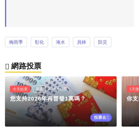
梅雨季
彰化
淹水
員林
防災
網路投票
3.5K人已投
今天結束
單選
1天
您支持2026年再普發1萬嗎？
你支
投票去