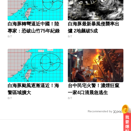
白海豚轉彎逼近中國！陸
白海豚最新暴風侵襲率出
專家：恐破山竹75年紀錄
爐 2地飆破5成
8/7
8/7
白海豚颱風逐漸逼近！海
台中民宅火警！濃煙狂竄
警區域擴大
一家4口清晨急逃生
8/7
8/7
Recommended by