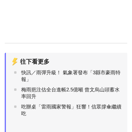
往下看更多
快訊／雨彈升級！ 氣象署發布「3縣市豪雨特
報」
梅雨挹注估全台進帳2.5億噸 曾文烏山頭蓄水
率回升
吃辦桌「雷雨國家警報」狂響！信眾撐傘繼續
吃