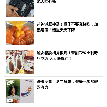
來人吐心聲
PR
超神減肥神器！橘子不要直接吃，加
點這個！體重天天下降
PR
脆友都說相見恨晚！苦甜72%比利時
巧克力 大人味爆紅！
PR
踩著空氣，邁向極限，讓每一步都輕
盈有力