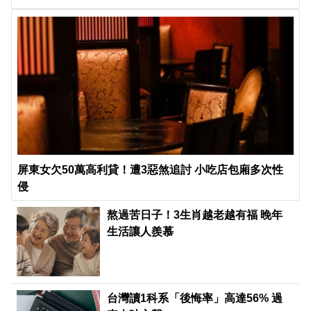
屏東女欠50萬高利貸！遭3惡煞追討 小吃店包廂多次性
侵
熬過苦日子！3生肖越老越有福 晚年
生活讓人羨慕
台灣讀1科系「後悔率」高達56% 過