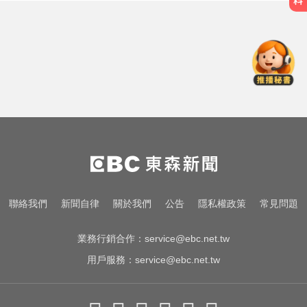
緯創股利2度延發史上首例 金管會
說重話：考慮收回股務自辦
採購疫苗遭詐騙 慈濟委任律師發聲
明：不排除民事求償
中職／日本女星松川星首次來台開
球！為統一獅女孩日揭幕
緯創股利2度延發史上首例 金管會
說重話：考慮收回股務自辦
採購疫苗遭詐騙 慈濟委任律師發聲
聯絡我們
新聞自律
關於我們
公告
隱私權政策
常見問題
明：不排除民事求償
業務行銷合作：
service@ebc.net.tw
用戶服務：
service@ebc.net.tw