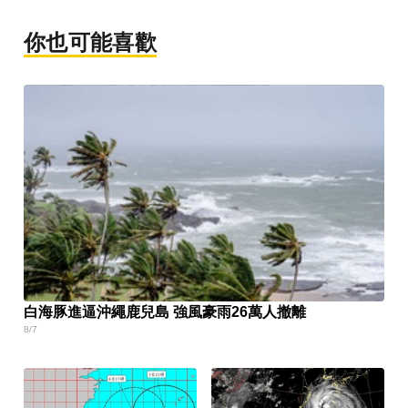
你也可能喜歡
白海豚進逼沖繩鹿兒島 強風豪雨26萬人撤離
8/7