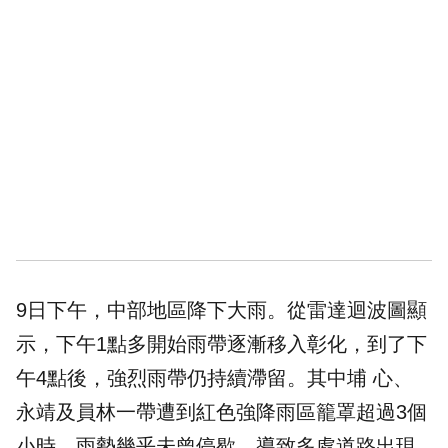
9日下午，中部地區降下大雨。從雷達迴波圖顯
示，下午1點多開始雨帶逐漸移入彰化，到了下
午4點後，強烈雨帶仍持續滯留。其中埔 心、
永靖及員林一帶遭到紅色強降雨區籠罩超過3個
小時，雨勢幾乎未曾停歇，導致多處道路出現