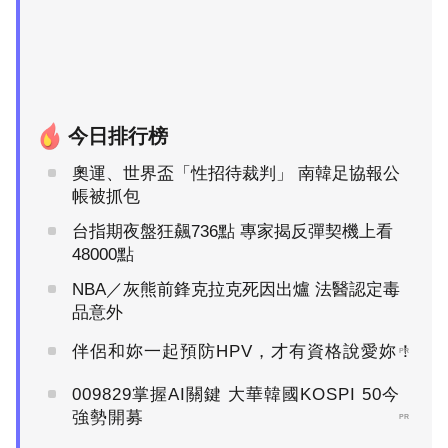
今日排行榜
奧運、世界盃「性招待裁判」 南韓足協報公
帳被抓包
台指期夜盤狂飆736點 專家揭反彈契機上看
48000點
NBA／灰熊前鋒克拉克死因出爐 法醫認定毒
品意外
伴侶和妳一起預防HPV，才有資格說愛妳！
PR
009829掌握AI關鍵 大華韓國KOSPI 50今
強勢開募
PR