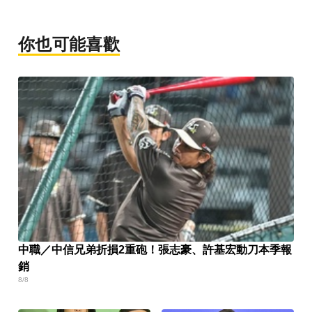
你也可能喜歡
中職／中信兄弟折損2重砲！張志豪、許基宏動刀本季報
銷
8/8