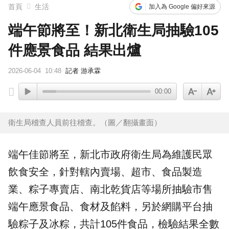
首頁
生活
加入為 Google 偏好來源
端午節將至！新北衛生局抽驗105
件應景食品 結果出爐
2026-06-04
10:48
記者 游承霖
00:00
衛生局稽查人員前往稽查。（圖／翻攝畫面）
端午佳節將至，
新北市
政府
衛生局
為維護民眾
飲食安全，針對轄內賣場、超市、食品製造
業、
粽子
專賣店、南北乾貨店等場所抽驗市售
端午應景食品、食材及餡料，另於網購平台抽
驗粽子及冰粽，共計105件食品，檢驗結果全數