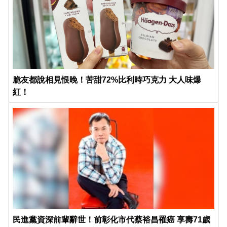
脆友都說相見恨晚！苦甜72%比利時巧克力 大人味爆
紅！
民進黨資深前輩辭世！前彰化市代蔡裕昌罹癌 享壽71歲