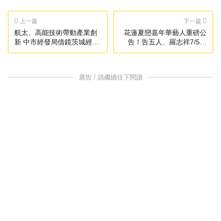
上一篇
下一篇
航太、高能技術帶動產業創
花蓮夏戀嘉年華藝人重磅公
新 中市經發局借鏡茨城經驗
告！告五人、羅志祥7/5嗨
打造企業成長環境
唱！
廣告 / 請繼續往下閱讀