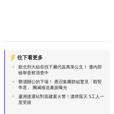
往下看更多
新北刑大組長找下屬代簽萬筆公文！ 遭內部
檢舉督察清查中
褻瀆關公的下場！ 應召集團群組驚見「觀腎
帝君」 團滅移送畫面曝光
蘆洲捷運站對面建案火警！濃煙竄天 5工人一
度受困