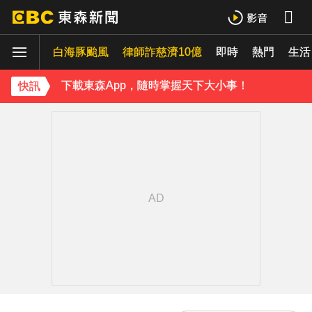
《理財達人秀》X 安聯投信免費講座報名中！搶先卡位 2027
白海豚颱風
下載東森App，隨時掌握天下大小事！
律師詐慈濟10億
即時
熱門
生活
《理財達人秀》X 安聯投信免費講座報名中！搶先卡位 2027
快訊