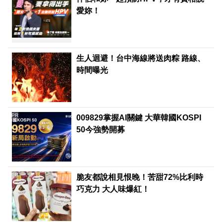
愛妳！
生人迴避！台中海線將送肉粽 路線、
時間曝光
PR
009829掌握AI關鍵 大華韓國KOSPI
50今強勢開募
PR
脆友都說相見恨晚！苦甜72%比利時
巧克力 大人味爆紅！