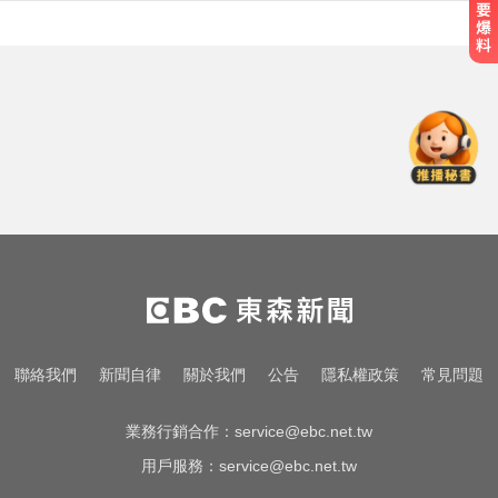
涉製毒、跨國販毒！埃及女星被判
死刑
攏係為了晶片！「斷交19年」 哥斯
大黎加連2年來台
隔夜菜藏致命危機？醫揭預防食物
中毒關鍵
涉製毒、跨國販毒！埃及女星被判
死刑
攏係為了晶片！「斷交19年」 哥斯
聯絡我們
新聞自律
關於我們
公告
隱私權政策
常見問題
大黎加連2年來台
業務行銷合作：
service@ebc.net.tw
用戶服務：
service@ebc.net.tw