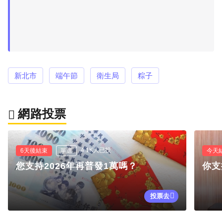
新北市
端午節
衛生局
粽子
網路投票
4.1K人已投
6天後結束
單選
今天
您支持2026年再普發1萬嗎？
你支
投票去