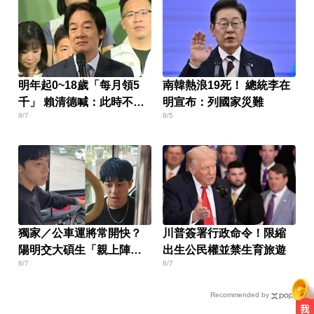
明年起0~18歲「每月領5
南韓熱浪19死！ 總統李在
千」 賴清德喊：此時不生
明宣布：列國家災難
8/7
8/5
待何時
獨家／公車運將常開快？
川普簽署行政命令！限縮
陽明交大碩生「親上陣」
出生公民權並禁生育旅遊
8/7
8/7
找原因
Recommended by