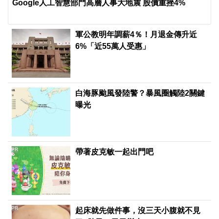
Google人工智慧部門高層人事大地震 股價重挫4%
軍公教明年調薪4％！月退金傳升近
6%「近55萬人受惠」
白海豚颱風發陸警？暴風圈觸陸2關鍵
曝光
PR
帶著皮克敏一起出門吧
PR
起床就先做件事，沒三天小腹就不見