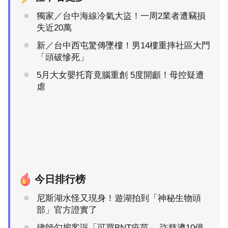
獨家／台中海線冷氣大盜！一周2業者遭竊損
失近20萬
新／台中西屯驚傳墜樓！男14樓重摔社區大門
「頭破慘死」
5月大女嬰托育竟腦重創 5度開顱！母控疑遭
虐
今日排行榜
尼斯湖水怪又現身！遊湖拍到「神秘生物頭
部」官方證實了
律師勾掮客誆「可買BNT疫苗」 詐慈濟10億