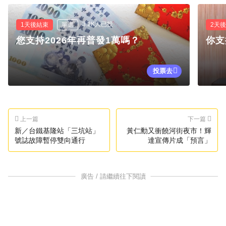
3.2K人已投
1天後結束
單選
2天
您支持2026年再普發1萬嗎？
你支
投票去
上一篇
下一篇
新／台鐵基隆站「三坑站」
黃仁勳又衝饒河街夜市！輝
號誌故障暫停雙向通行
達宣傳片成「預言」
廣告 / 請繼續往下閱讀