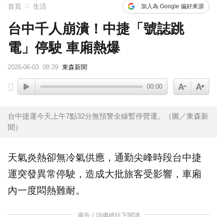
首頁
生活
加入為 Google 偏好來源
台中千人崩潰！中捷「號誌跳
電」停駛 車廂熱爆
2026-06-03
08:29
東森新聞
00:00
台中捷運今天上午7點32分無預警全線暫停營運。（圖／東森新
聞）
天氣炎熱卻無冷氣供應，通勤尖峰時段
台中
捷
運突發
異常
停駛，造成大批旅客受影響，車廂
內一度悶熱難耐。
廣告 / 請繼續往下閱讀