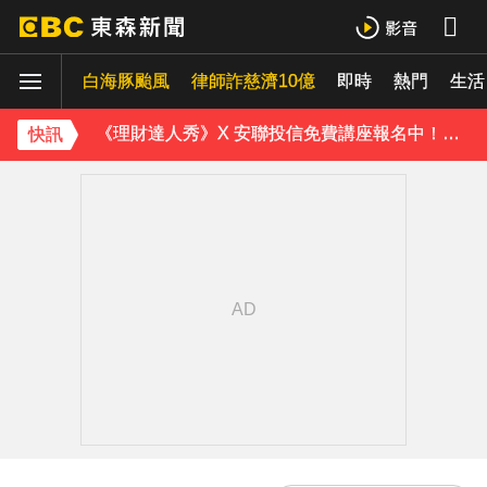
愛玩車／無聲超跑失寵 瑪莎拉蒂將回歸V8手排
白海豚颱風
菲律賓外海規模5.8強震！首都馬尼拉震感明顯
律師詐慈濟10億
即時
熱門
生活
《理財達人秀》X 安聯投信免費講座報名中！搶先卡位 2027
快訊
埃及知名女星涉販毒！ 遭「判死刑」震撼社會
下載東森App，隨時掌握天下大小事！
喉嚨痛別輕忽！醫揭口咽癌4警訊 不菸不酒也可能中招