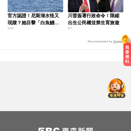
官方認證！尼斯湖水怪又
川普簽署行政命令！限縮
現蹤？她目擊「白魚鰭」
出生公民權並禁生育旅遊
5/26
8/7
逆流北上
Recommended by
MLB／李灝宇代打遭三振！老虎敗
給水手終止4連勝
大腦過勞4警訊！頻忘這事恐是中風
前兆
停更1個月全面復工！蔡阿嘎甩抄襲
爭議「開拍新企劃」二伯IG也更新
MLB／李灝宇代打遭三振！老虎敗