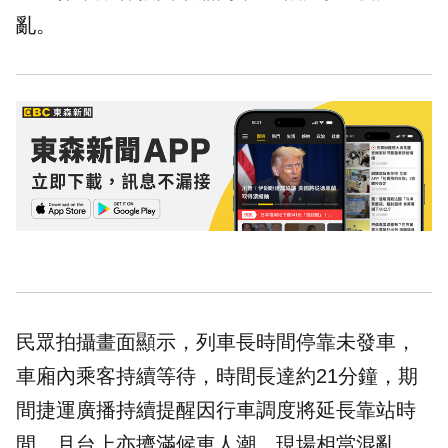
亂。
民眾拍攝畫面顯示，列車長時間停靠未發車，
車廂內乘客持續等待，時間長達約21分鐘，期
間捷運廣播持續提醒因行車調度將延長靠站時
間。月台上亦擠滿候車人潮，現場相當混亂。