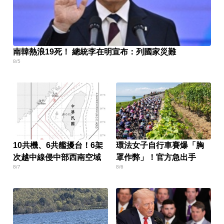
南韓熱浪19死！ 總統李在明宣布：列國家災難
8/5
10共機、6共艦擾台！6架
環法女子自行車賽爆「胸
次越中線侵中部西南空域
罩作弊」！官方急出手
8/7
8/6