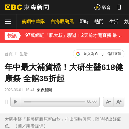
行政院院區一早停電 原因找到了
衝啊中華隊
白海豚颱風
即時
熱門
生活
《理財達人秀》X 安聯投信免費講座報名中！搶先卡位 2027
娛
97萬網紅「肥大叔」驟逝！2天前才開直播 最後身影曝光粉鼻酸
快訊
金牌員工轉投李多慧！剪輯師突暴紅狂接20業配 Joeman 認：我也會想離職
首頁
生活
加入為 Google 偏好來源
下載東森App，隨時掌握天下大小事！
年中最大補貨檔！大研生醫618健
康祭 全館35折起
緯創股利2度延發史上首例 金管會說重話：考慮收回股務自辦
2026-06-01
16:41
東森新聞
00:00
大研生醫「超美研膠原蛋白飲」推出限時優惠，隨時喝出好氣
色。（圖／業者提供）