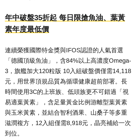
年中破盤35折起 每日限搶魚油、葉黃
素年度最低價
連續榮獲國際特金獎與IFOS認證的人氣首選
「
德國頂級魚油
」，含84%以上高濃度Omega-
3，旗艦加大120粒版 10入組破盤價僅需14,118
元，用世界頂規品質為循環健康超前部署。長
時間使用3C的上班族、低頭族更不可錯過「
視
易適葉黃素
」，含足量黃金比例游離型葉黃素
與玉米黃素，並結合智利酒果、山桑子等多重
滋潤複方，12入組僅需8,918元，晶亮補給一次
到位。