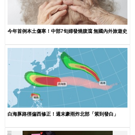
今年首例本土傷寒！中部7旬婦發燒腹瀉 無國內外旅遊史
白海豚路徑偏西修正！週末豪雨炸北部「紫到發白」
PR