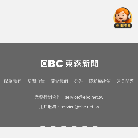
突離世 團隊發聲證實
愛玩車／帕加尼螺絲超貴 可買保時
捷
三商壽9/1股票下市！12/1正式更名
「玉山人壽」
才宣佈停播一週！網紅「肥大叔」
突離世 團隊發聲證實
愛玩車／帕加尼螺絲超貴 可買保時
聯絡我們
新聞自律
關於我們
公告
隱私權政策
常見問題
捷
業務行銷合作：
service@ebc.net.tw
用戶服務：
service@ebc.net.tw