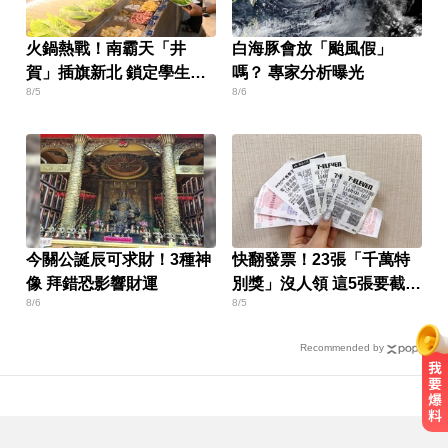
火鍋熱戰！南霸天「井
白海豚會放「颱風假」
賀」插旗新北 鎖定學生族
嗎？ 專家分析曝光
8/5
8/6
群
今關公誕辰可求財！3種神
快翻發票！23張「千萬特
像 拜錯恐影響財運
別獎」沒人領 這5張要截止
8/6
8/5
兌獎了
Recommended by
才宣佈停播一週！網紅「肥大叔」