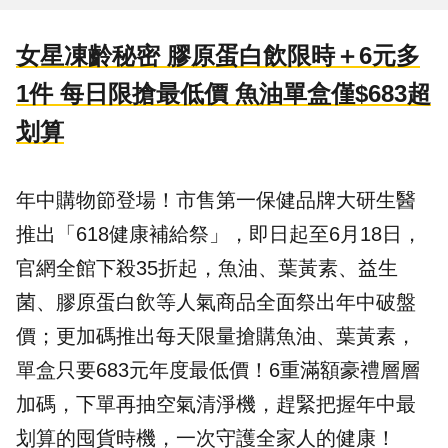
女星凍齡秘密 膠原蛋白飲限時＋6元多
1件 每日限搶最低價 魚油單盒僅$683超
划算
年中購物節登場！市售第一保健品牌
大研生醫
推出「618健康補給祭」，即日起至6月18日，
官網全館下殺35折起，魚油、葉黃素、益生
菌、膠原蛋白飲等人氣商品全面祭出年中破盤
價；更加碼推出每天限量搶購魚油、葉黃素，
單盒只要683元年度最低價！6重滿額豪禮層層
加碼，下單再抽空氣清淨機，趕緊把握年中最
划算的囤貨時機，一次守護全家人的健康！