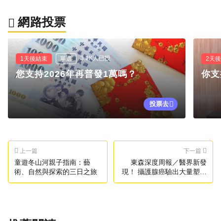
網路投票
3.2K人已投
1天後結束
單選
2天
您支持2026年再普發1萬嗎？
你支
投票去
上一篇
下一篇
童遊冬山河親子指南：藝
東森深度周報／醫界新發
術、自然與探索的三日之旅
現！ 攝護腺癌驗出大量塑膠
微粒