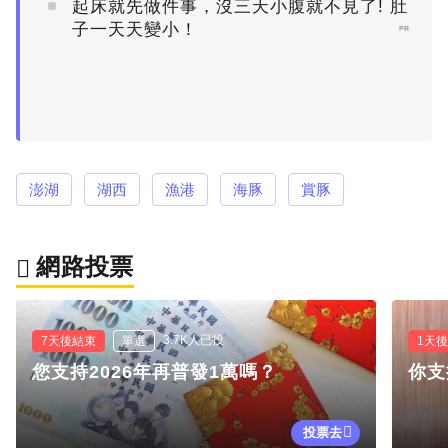
起床就先做件事，沒三天小腹就不見了! 肚
子一天天變小！
PR
澎湖
湖西
漁港
海豚
賞豚
網路投票
3.7K人已投
7天後結束
單選
1天
您支持2026年再普發1萬嗎？
你支
投票去