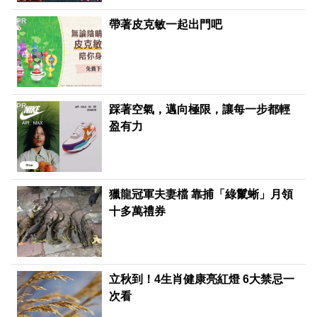
PR
帶著皮克敏一起出門吧
PR
踩著空氣，邁向極限，讓每一步都輕
盈有力
獵龍冠軍夫妻檔 靠捕「綠鬣蜥」月領
十多萬禮券
立秋到！4生肖健康亮紅燈 6大禁忌一
次看