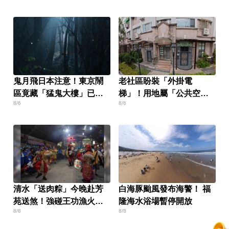
鬼月飛日本注意！東京鬧
老社區盼裝「外掛電
區竟藏「猛鬼大樓」已奪
梯」！用地屬「公共空
8/6
8/6
14命
間」卡關
清水「送肉粽」今晚赴芳
白海豚颱風發布海警！ 福
苑送煞！強碰王功漁火節
隆海水浴場暫停開放
8/8
8/8
上千遊客 喪家回應了