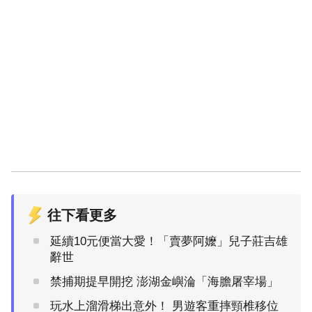
往下看更多
延續10元便當大愛！「賣夢阿嬤」兒子莊吉雄
辭世
禁捕期提早開挖 澎湖金嶼淪「海膽屠宰場」
玩水上溜滑梯出意外！ 男遊客重摔頸椎移位