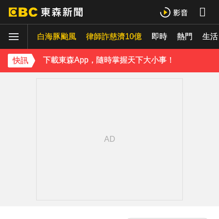
《理財達人秀》X 安聯投信免費講座報名中！搶先卡位 2027
70歲鋼吉他大師湯米德塔莫驟逝 妻淚喊：永遠是我一生摯愛
白海豚颱風
律師詐慈濟10億
即時
熱門
生活
下載東森App，隨時掌握天下大小事！
快訊
破解無數養生迷思！林慶順教授「4月意外離世」女兒悲痛證實