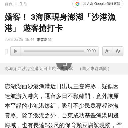
首頁
生活
加入為 Google 偏好來源
嬌客！ 3海豚現身澎湖「沙港漁
港」 遊客搶打卡
2026-05-25
15:44
東森新聞
00:00
澎湖湖西沙港漁港近日出現三隻海豚。（圖／東森新聞）
澎湖
湖西
沙港
漁港
近日出現三隻
海豚
，疑似因
迷航游入港內，逗留多日不願離開，意外讓原
本平靜的小漁港爆紅，吸引不少民眾專程跨海
賞豚
。除了澎湖之外，台東成功基翬漁港周邊
海域，也有長達5公尺的保育類豆腐鯊現蹤，罕