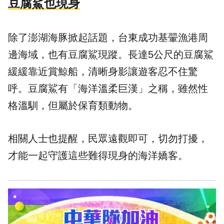
豆腐鯊也現身
除了澎湖海豚掀起話題，台東成功基翬漁港周
邊海域，也有豆腐鯊現蹤。長達5公尺的豆腐鯊
緩緩靠近賞鯨船，清晰身影讓遊客忍不住驚
呼。豆腐鯊有「海洋溫柔巨漢」之稱，雖然性
格溫馴，但屬於保育類動物。
相關人士也提醒，民眾遠觀即可，切勿打擾，
才能一起守護這些難得現身的海洋嬌客。