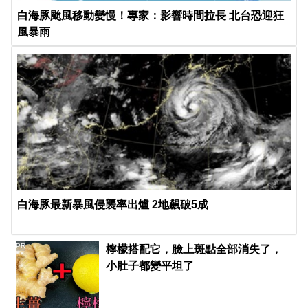
白海豚颱風移動變慢！專家：影響時間拉長 北台恐迎狂
風暴雨
白海豚最新暴風侵襲率出爐 2地飆破5成
PR
檸檬搭配它，臉上斑點全部消失了，
小肚子都變平坦了