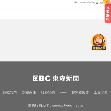
Recommended by
採購疫苗遭詐騙 慈濟委任律師發聲
明：不排除民事求償
MLB／李灝宇替補2打數未敲安！拚
台將單季最多安卡關
很多人每天都在做！3錯誤習慣 恐
把細菌吃下肚
採購疫苗遭詐騙 慈濟委任律師發聲
明：不排除民事求償
MLB／李灝宇替補2打數未敲安！拚
聯絡我們
新聞自律
關於我們
公告
隱私權政策
常見問題
台將單季最多安卡關
業務行銷合作：
service@ebc.net.tw