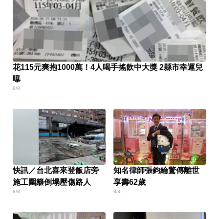
花115元爽抱1000萬！4人喝手搖飲中大獎 2縣市幸運兒
曝
8/8
快訊／台北喜來登飯店旁
知名律師張鈞綸驚傳離世
施工圍籬倒塌壓傷路人
享壽62歲
8/8
8/4