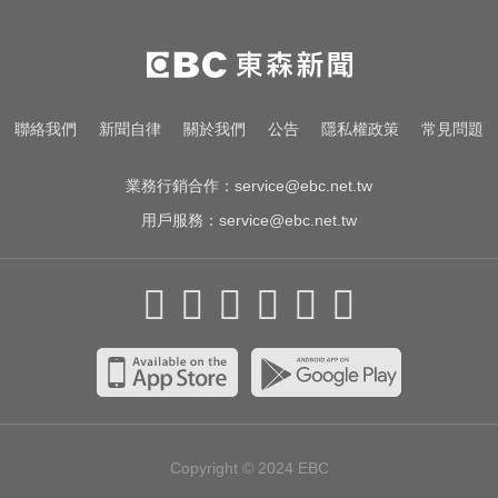
喝牛奶狂拉？醫曝乳糖不耐補鈣救
星
肥大叔驟逝！昔日勁敵丟丟妹發聲
聯絡我們
新聞自律
關於我們
公告
隱私權政策
常見問題
9字送別逼哭網
業務行銷合作：
service@ebc.net.tw
用戶服務：
service@ebc.net.tw
Copyright © 2024
EBC