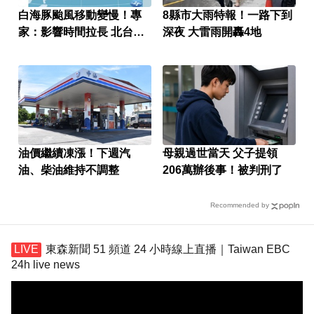
白海豚颱風移動變慢！專
8縣市大雨特報！一路下到
家：影響時間拉長 北台恐
深夜 大雷雨開轟4地
迎狂風暴雨
油價繼續凍漲！下週汽
母親過世當天 父子提領
油、柴油維持不調整
206萬辦後事！被判刑了
Recommended by
東森新聞 51 頻道 24 小時線上直播｜Taiwan EBC
24h live news