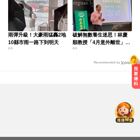
雨彈升級！大豪雨猛轟2地
破解無數養生迷思！林慶
10縣市雨一路下到明天
順教授「4月意外離世」女
8/8
8/8
兒悲痛證實
Recommended by
喝牛奶狂拉？醫曝乳糖不耐補鈣救
星
肥大叔驟逝！昔日勁敵丟丟妹發聲
9字送別逼哭網
攏係為了晶片！「斷交19年」 哥斯
大黎加連2年來台