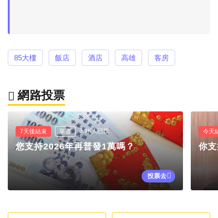
85大樓
飯店
酒店
高雄
客房
網路投票
3.9K人已投
7天後結束
單選
今天
您支持2026年再普發1萬嗎？
你支
投票去