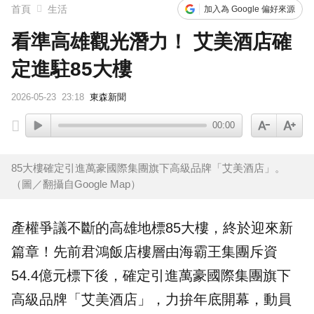
首頁
生活
加入為 Google 偏好來源
看準高雄觀光潛力！ 艾美酒店確
定進駐85大樓
2026-05-23
23:18
東森新聞
00:00
85大樓確定引進萬豪國際集團旗下高級品牌「艾美酒店」。
（圖／翻攝自Google Map）
產權爭議不斷的
高雄
地標
85大樓
，終於迎來新
篇章！先前君鴻
飯店
樓層由海霸王集團斥資
54.4億元標下後，確定引進萬豪國際集團旗下
高級品牌「艾美
酒店
」，力拚年底開幕，動員