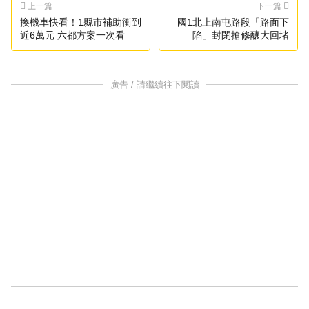
上一篇
下一篇
換機車快看！1縣市補助衝到
國1北上南屯路段「路面下
近6萬元 六都方案一次看
陷」封閉搶修釀大回堵
廣告 / 請繼續往下閱讀