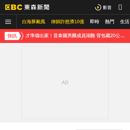
台指期夜盤狂飆736點 專家揭反彈契機上看48000點
白海豚颱風
律師詐慈濟10億
即時
熱門
生活
獨家／女拒付4百洗頭費！ 髮廊老闆怒：洗「霸王頭」
才準備出家！昔泰國男團成員溺斃 背包藏20公斤重物
快訊
澎湖13孩沒人顧！擠10坪屋「小孩顧小孩」 母離家帶走補助金
《理財達人秀》X 安聯投信免費講座報名中！搶先卡位 2027
下載東森App，隨時掌握天下大小事！
永和豆漿創辦人林炳生病逝 享壽70歲