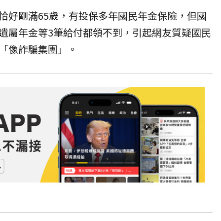
恰好剛滿65歲，有投保多年國民年金保險，但
國
遺屬年金等3筆給付都領不到，引起網友質疑國民
「像詐騙集團」。