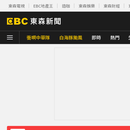
東森電視
EBC地產王
造咖
東森娛樂
東森財經
衝啊中華隊
白海豚颱風
即時
熱門
下載東森App，隨時掌握天下大小事！
《理財達人秀》X 安聯投信免費講座報名中！搶