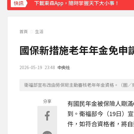
下載東森App，隨時掌握天下大小事！
快訊
《理財達人秀》X 安聯投信免費講座報名中！搶
首頁
生活
國保新措施老年年金免申請
2026-05-19
23:48
中央社
衛福部宣布改由勞保局主動審核老年年金資格。（圖／
分享
有國民年金被保險人剛滿
到。
衛福部
今（19日）
件，如符合資格者，將自