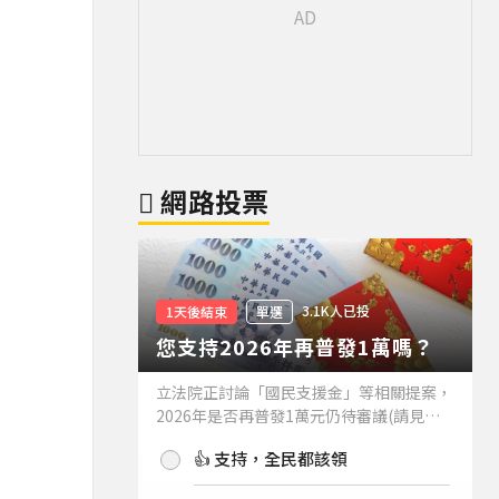
網路投票
3.1K人已投
1天後結束
單選
您支持2026年再普發1萬嗎？
立法院正討論「國民支援金」等相關提案，
2026年是否再普發1萬元仍待審議(請見下
方新聞)。如果2026年再普發1萬元，你支
👍 支持，全民都該領
持嗎？