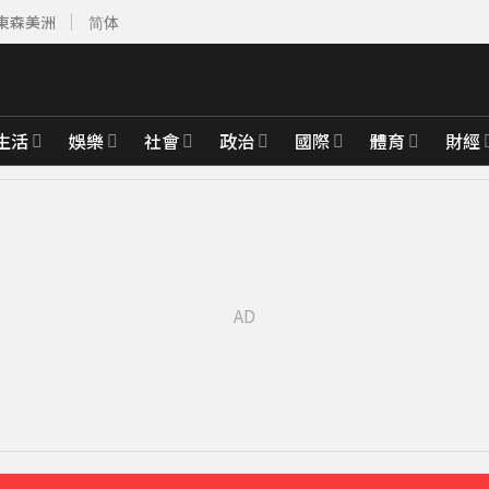
東森美洲
简体
生活
娛樂
社會
政治
國際
體育
財經
先卡位 2027