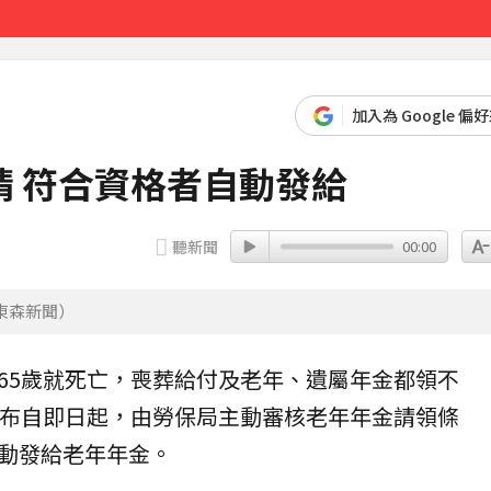
先卡位 2027
加入為 Google 偏
 符合資格者自動發給
聽新聞
00:00
東森新聞）
65歲就死亡，喪葬給付及老年、遺屬年金都領不
宣布自即日起，由
勞保局
主動審核
老年年金
請領條
動發給老年年金。