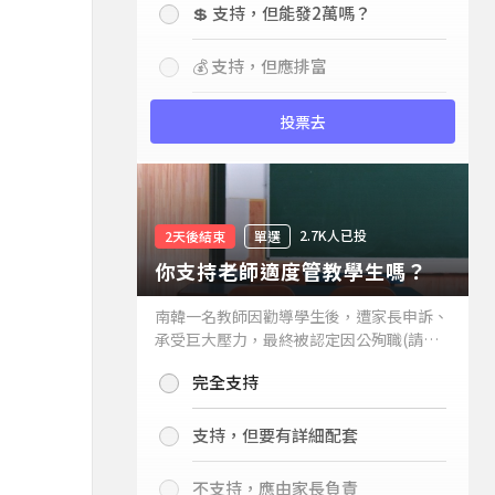
💲 支持，但能發2萬嗎？
💰 支持，但應排富
投票去
2.7K人已投
2天後結束
單選
你支持老師適度管教學生嗎？
南韓一名教師因勸導學生後，遭家長申訴、
承受巨大壓力，最終被認定因公殉職(請見
下列新聞)，引發外界關注教師教權。請問
完全支持
你支持老師適度管教學生嗎？
支持，但要有詳細配套
不支持，應由家長負責