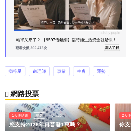
ads by popIn
帳單又來了？ 【9597借錢網】臨時補生活資金就是快！
深入了解
觀看次數 302,473次
病符星
命理師
事業
生肖
運勢
網路投票
3K人已投
1天後結束
單選
2天
您支持2026年再普發1萬嗎？
你支