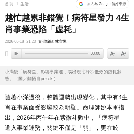
首頁
生活
加入為 Google 偏好來源
越忙越累非錯覺！病符星發力 4生
肖事業恐陷「虛耗」
2026-05-18
21:20
實習編輯 林宣邑
00:00
小滿後「病符星」影響事業運，易出現忙碌卻低效的虛耗狀
態。（圖／翻攝自pexels）
隨著小滿過後，整體
運勢
出現變化，其中有4
生
肖
在
事業
面受影響較為明顯。
命理師
姚本軍指
出，2026年丙午年在紫微斗數中，「
病符星
」
進入事業運勢，關鍵不僅是「弱」，更在於