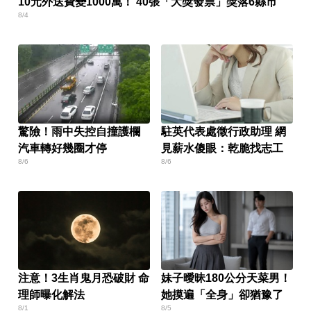
10元外送費變1000萬！ 40張「大獎發票」獎落6縣市
8/4
驚險！雨中失控自撞護欄
駐英代表處徵行政助理 網
汽車轉好幾圈才停
見薪水傻眼：乾脆找志工
8/6
8/6
注意！3生肖鬼月恐破財 命
妹子曖昧180公分天菜男！
理師曝化解法
她摸遍「全身」卻猶豫了
8/1
8/5