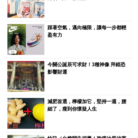
PR
踩著空氣，邁向極限，讓每一步都輕
盈有力
今關公誕辰可求財！3種神像 拜錯恐
影響財運
PR
減肥首選，檸檬加它，堅持一週，腰
細了，瘦到你懷疑人生