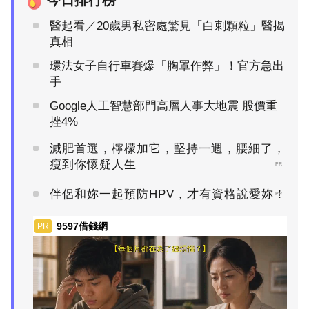
醫起看／20歲男私密處驚見「白刺顆粒」醫揭
真相
環法女子自行車賽爆「胸罩作弊」！官方急出
手
Google人工智慧部門高層人事大地震 股價重
挫4%
減肥首選，檸檬加它，堅持一週，腰細了，
瘦到你懷疑人生
PR
伴侶和妳一起預防HPV，才有資格說愛妳！
PR
9597借錢網
PR