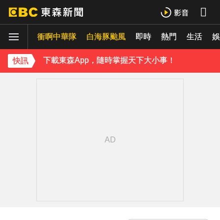
下載東森App，隨時掌握天下大小事！
衝啊中華隊
白海豚颱風
即時
熱門
生活
《理財達人秀》X 安聯投信免費講座報名中！搶先卡位 2027
娛
下載東森App，隨時掌握天下大小事！
快訊
《理財達人秀》X 安聯投信免費講座報名中！搶先卡位 2027