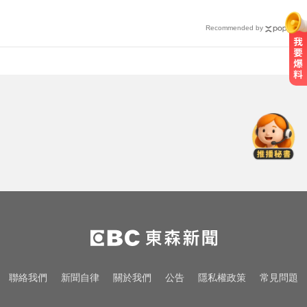
Recommended by
愛玩車／奧迪最省電新作 A2 e-tron
秋季登場
尼斯湖水怪又現身！遊湖拍到「神
秘生物頭部」官方證實了
律師勾掮客誆「可買BNT疫苗」 詐
慈濟10億
愛玩車／奧迪最省電新作 A2 e-tron
秋季登場
尼斯湖水怪又現身！遊湖拍到「神
聯絡我們
新聞自律
關於我們
公告
隱私權政策
常見問題
秘生物頭部」官方證實了