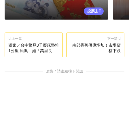
投票去
上一篇
下一篇
獨家／台中驚見3千廢床墊堆
南部香蕉供應增加！市場價
1公里 民諷：如「萬里長
格下跌
城」
廣告 / 請繼續往下閱讀