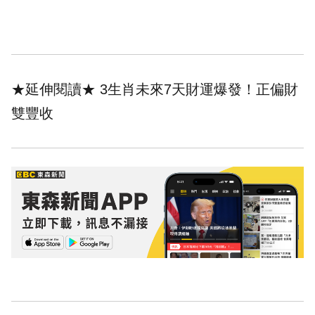
★延伸閱讀★
3生肖未來7天財運爆發！正偏財
雙豐收