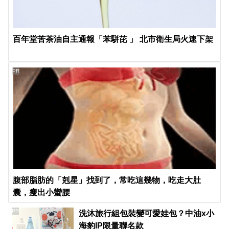
百年堂苦茶油自主通報「苯駢芘 」 北市衛生局火速下架
PR
腹部脂肪的「剋星」找到了，常吃這幾物，吃走大肚
囊，瘦出小蠻腰
PR
洗沐旅行組包裝變可愛娃包？中油x小
海豹IP限量聯名款