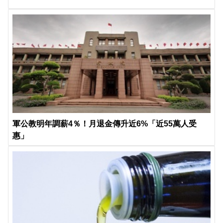
軍公教明年調薪4％！月退金傳升近6%「近55萬人受
惠」