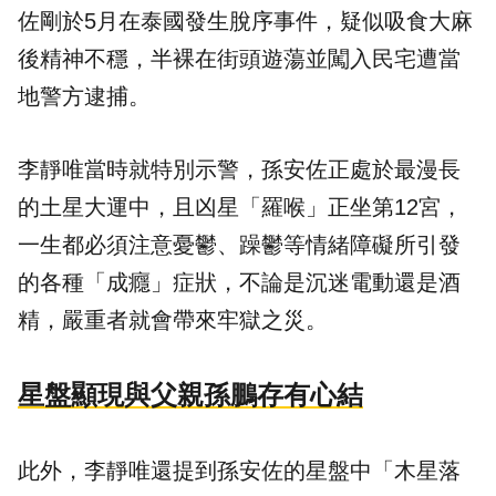
佐剛於5月在泰國發生脫序事件，疑似吸食大麻
後精神不穩，半裸在街頭遊蕩並闖入民宅遭當
地警方逮捕。
李靜唯當時就特別示警，孫安佐正處於最漫長
的土星大運中，且凶星「羅喉」正坐第12宮，
一生都必須注意憂鬱、躁鬱等情緒障礙所引發
的各種「成癮」症狀，不論是沉迷電動還是酒
精，嚴重者就會帶來牢獄之災。
星盤顯現與父親孫鵬存有心結
此外，李靜唯還提到孫安佐的星盤中「木星落