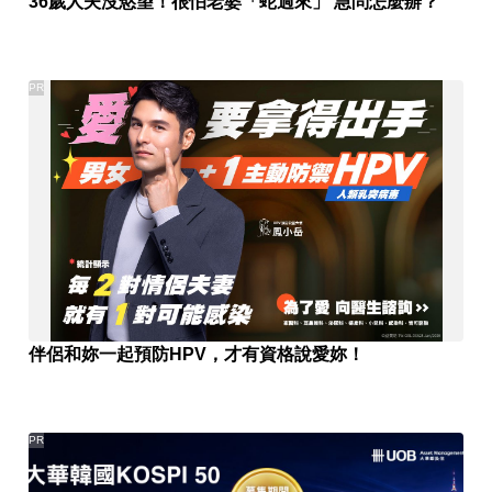
36歲人夫沒慾望！很怕老婆「蛇過來」 急問怎麼辦？
PR
伴侶和妳一起預防HPV，才有資格說愛妳！
PR