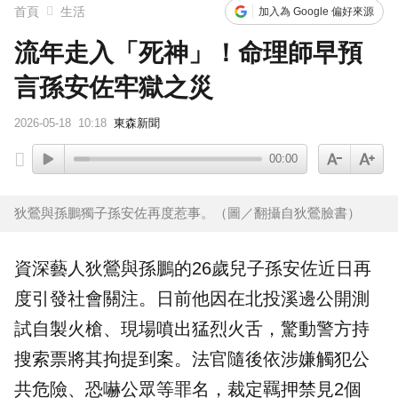
首頁
生活
加入為 Google 偏好來源
流年走入「死神」！命理師早預
言孫安佐牢獄之災
2026-05-18
10:18
東森新聞
00:00
狄鶯與孫鵬獨子孫安佐再度惹事。（圖／翻攝自狄鶯臉書）
資深藝人狄鶯與孫鵬的26歲兒子孫安佐近日再
度引發社會關注。日前他因在北投溪邊公開測
試自製火槍、現場噴出猛烈火舌，驚動警方持
搜索票將其拘提到案。法官隨後依涉嫌觸犯公
共危險、恐嚇公眾等罪名，裁定羈押禁見2個