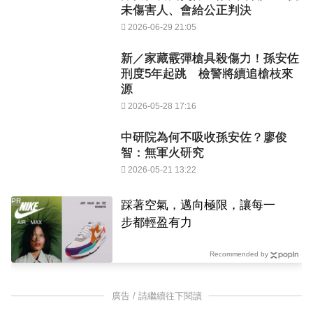
未傷害人、會給公正判決
2026-06-29 21:05
新／家藏霰彈槍具殺傷力！孫安佐
刑度5年起跳 檢警將續追槍枝來
源
2026-05-28 17:16
中研院為何不吸收孫安佐？廖俊
智：無軍火研究
2026-05-21 13:22
PR
踩著空氣，邁向極限，讓每一
步都輕盈有力
Recommended by
廣告 / 請繼續往下閱讀