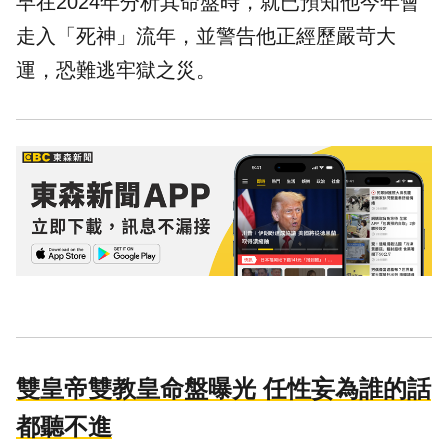
早在2024年分析其命盤時，就已預知他今年會
走入「
死神
」流年，並警告他正經歷嚴苛大
運，恐難逃
牢獄之災
。
雙皇帝雙教皇命盤曝光 任性妄為誰的話
都聽不進