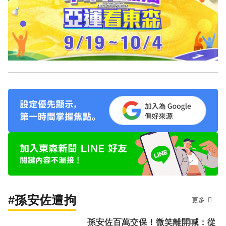
#孫安佐遭拘
更多
孫安佐百萬交保！微笑離開喊：從