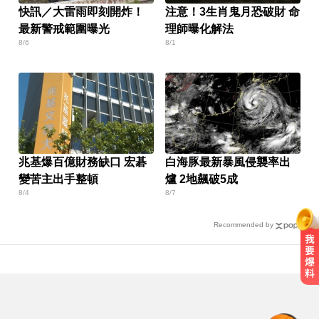
快訊／大雷雨即刻開炸！
注意！3生肖鬼月恐破財 命
最新警戒範圍曝光
理師曝化解法
8/6
8/1
兆基爆百億財務缺口 宏碁
白海豚最新暴風侵襲率出
變苦主出手整頓
爐 2地飆破5成
8/4
8/7
Recommended by
中職／日本女星松川星首次來台開
球！為統一獅女孩日揭幕