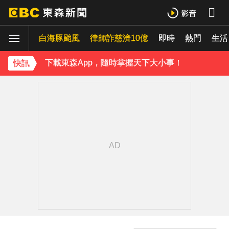
《理財達人秀》X 安聯投信免費講座報名中！搶先卡位 2027
白海豚颱風
律師詐慈濟10億
即時
熱門
生活
下載東森App，隨時掌握天下大小事！
快訊
《理財達人秀》X 安聯投信免費講座報名中！搶先卡位 2027