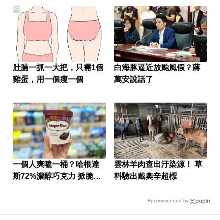
PR
肚腩一抓一大把，只需1個
白海豚逼近放颱風假？蔣
雞蛋，用一個瘦一個
萬安說話了
PR
一個人爽嗑一桶？哈根達
雲林羊肉查出汙染源！ 草
斯72%濃醇巧克力 掀脆友
料驗出戴奧辛超標
共鳴
Recommended by