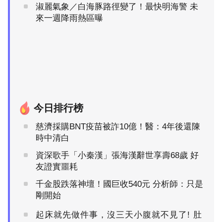
淑麗氣象／白海豚路徑變了！最快明海警 未
來一週降雨熱區曝
今日排行榜
慈濟採購BNT疫苗被詐10億！醫：4年後還陳
時中清白
資深歌手「小秦漢」張海漢辭世享壽68歲 好
友證實噩耗
千金股跌落神壇！國巨收540元 分析師：只是
剛開始
起床就先做件事，沒三天小腹就不見了! 肚