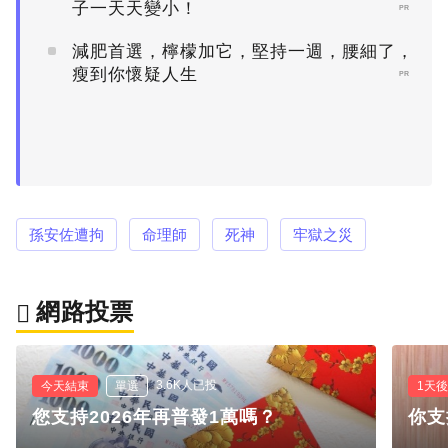
子一天天變小！
PR
減肥首選，檸檬加它，堅持一週，腰細了，
瘦到你懷疑人生
PR
孫安佐遭拘
命理師
死神
牢獄之災
網路投票
3.6K人已投
今天結束
單選
1天
您支持2026年再普發1萬嗎？
你支