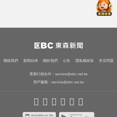
國中暑輔悲劇！小六升國一男學生
折斷掃把刺傷女師 右眼恐失明
喉嚨痛別輕忽！醫揭口咽癌4警訊
不菸不酒也可能中招
中職／日本女星松川星首次來台開
球！為統一獅女孩日揭幕
國中暑輔悲劇！小六升國一男學生
聯絡我們
新聞自律
關於我們
公告
隱私權政策
常見問題
折斷掃把刺傷女師 右眼恐失明
業務行銷合作：
service@ebc.net.tw
用戶服務：
service@ebc.net.tw