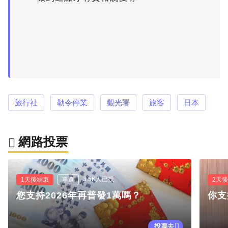
旅行社
勒令停業
觀光署
旅客
日本
網路投票
3.5K人已投
1天後結束
單選
2天
您支持2026年再普發1萬嗎？
你支
投票去