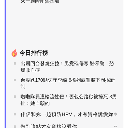
來一週降雨熱區曝
今日排行榜
出國回台發燒狂拉！男竟罹傷寒 醫示警：恐
爆敗血症
台股跌170點失守季線 6檔列處置股下周採新
制
啦啦隊員遭輪流性侵！丟包公路秒被撞死 3男
扯：她自願的
伴侶和妳一起預防HPV，才有資格說愛妳！
PR
做到這點才有資格說愛你
PR