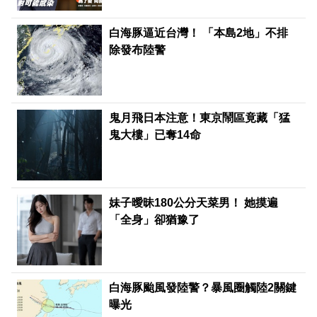
白海豚逼近台灣！ 「本島2地」不排
除發布陸警
鬼月飛日本注意！東京鬧區竟藏「猛
鬼大樓」已奪14命
妹子曖昧180公分天菜男！ 她摸遍
「全身」卻猶豫了
白海豚颱風發陸警？暴風圈觸陸2關鍵
曝光