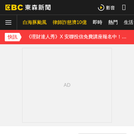
白海豚颱風強襲日本！奄美逾3萬戶停電 沖繩5人受傷
白海豚颱風
律師詐慈濟10億
即時
熱門
生活
《理財達人秀》X 安聯投信免費講座報名中！搶先卡位 2027
快訊
下載東森App，隨時掌握天下大小事！
白海豚颱風逐漸逼近！海警區域擴大