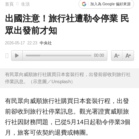
首頁
生活
加入為 Google 偏好來源
出國注意！旅行社遭勒令停業 民
眾出發前才知
2026-05-17
22:23
中央社
00:00
有民眾向威順旅行社購買日本套裝行程，出發前卻收到旅行社
停業訊息。（示意圖／Unsplash）
有民眾向威順
旅行社
購買
日本
套裝行程，出發
前卻收到旅行社停業訊息。
觀光署
證實威順旅
行社因財務問題，已從5月14日起
勒令停業
3個
月，
旅客
可依契約退費或轉團。