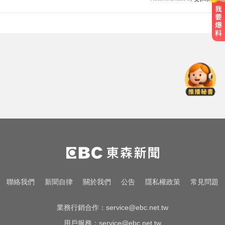
國一生持斷裂掃把「刺」老師 右眼
虹膜斷裂恐失明
王凱過世還回棚內拍戲？製作人靈
堂喊：你殺青了
喉嚨痛別輕忽！醫揭口咽癌4警訊
不菸不酒也可能中招
國一生持斷裂掃把「刺」老師 右眼
虹膜斷裂恐失明
王凱過世還回棚內拍戲？製作人靈
聯絡我們
新聞自律
關於我們
公告
隱私權政策
常見問題
堂喊：你殺青了
業務行銷合作：
service@ebc.net.tw
用戶服務：
service@ebc.net.tw