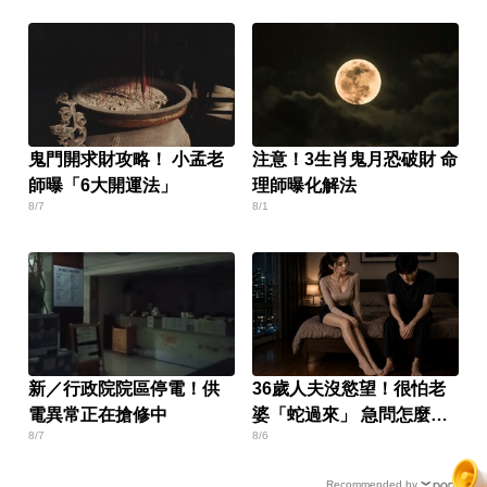
鬼門開求財攻略！ 小孟老
注意！3生肖鬼月恐破財 命
師曝「6大開運法」
理師曝化解法
8/7
8/1
新／行政院院區停電！供
36歲人夫沒慾望！很怕老
電異常正在搶修中
婆「蛇過來」 急問怎麼
8/7
8/6
辦？
Recommended by