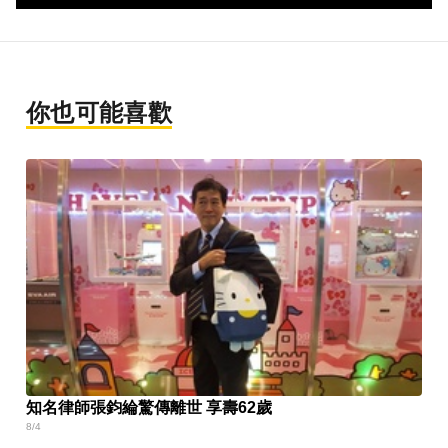
你也可能喜歡
知名律師張鈞綸驚傳離世 享壽62歲
8/4