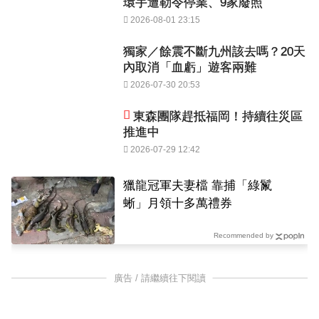
環宇遭勒令停業、9家廢照
2026-08-01 23:15
獨家／餘震不斷九州該去嗎？20天
內取消「血虧」遊客兩難
2026-07-30 20:53
東森團隊趕抵福岡！持續往災區
推進中
2026-07-29 12:42
獵龍冠軍夫妻檔 靠捕「綠鬣
蜥」月領十多萬禮券
Recommended by
廣告 / 請繼續往下閱讀