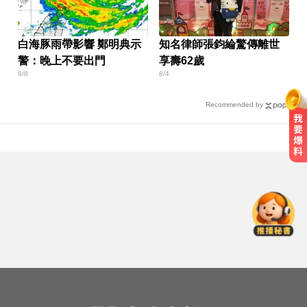
白海豚雨帶影響 鄭明典示
知名律師張鈞綸驚傳離世
警：晚上不要出門
享壽62歲
8/8
8/4
Recommended by
台玻夫人揭長子驟逝原因！兒媳譚
以欣71字發聲反駁
國巨狂瀉逾6成！高盛、花旗喊買進
專家揭背後真相
快訊／台北強風驟雨「沒放颱風
假」 蔣萬安說明了！
台玻夫人揭長子驟逝原因！兒媳譚