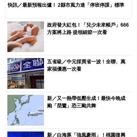
快訊／最新預報出爐！ 2縣市風力達「停班停課」標準
政府發大紅包！「兒少未來帳戶」666
方案將上路 提領細節一次看
五省級／中元採買省一波！全聯、萬
家福優惠一次看
新／又一熱帶低壓生成！最快今晚成
颱「琵鷺」恐三颱共舞
新／白海豚「強風豪雨」！桃園復興