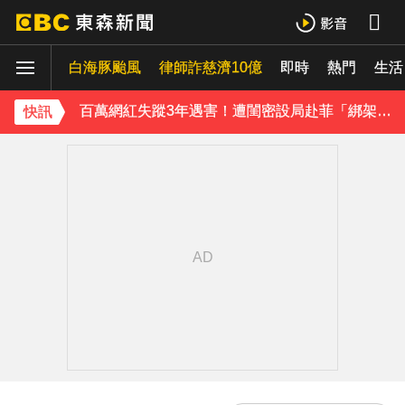
八點檔女神美照遭放大腳趾！被酸「暗沉皺褶」本人無奈回應
白海豚颱風
律師詐慈濟10億
即時
熱門
生活
庹宗康資產全給老婆！「名下只剩1台車」結婚15年保鮮秘訣曝
百萬網紅失蹤3年遇害！遭閨密設局赴菲「綁架撕票」千萬贖金救不回
快訊
下載東森App，隨時掌握天下大小事！
獨家／「白海豚」襲泰安！苗62線落石不斷 遊客急下山