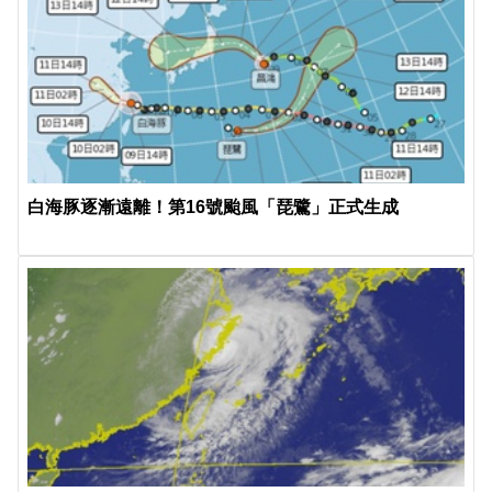
白海豚逐漸遠離！第16號颱風「琵鷺」正式生成