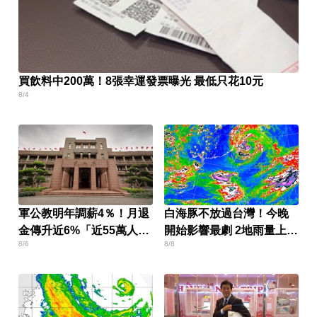
買飲料中200萬！8張幸運發票曝光 最低只花10元
8/4
軍公教明年調薪4％！月退
白海豚不放過台灣！今晚
金傳升近6%「近55萬人受
開始影響最劇 2地雨量上看
8/6
8/8
惠」
500毫米