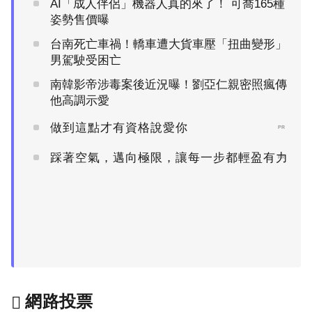
AI「成人伴侶」機器人真的來了！ 可喬165種
姿勢售價曝
台南死亡車禍！轎車遭大貨車壓「扭曲變形」
男駕駛受困亡
南韓影帝涉毒案後近況曝！劉亞仁親密照瘋傳
他高調示愛
做到這點才有資格說愛你
PR
踩著空氣，邁向極限，讓每一步都輕盈有力
PR
網路投票