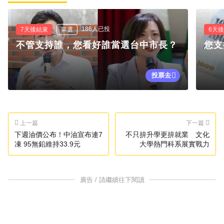
186人已投
7天後結束
單選
6天
不管支持誰，您看好誰當選台中市長？
您支
投票去
上一篇
下一篇
下週油價公布！中油宣布連7
不只拚升學更拚就業 文化
凍 95無鉛維持33.9元
大學熱門科系展實戰力
廣告 / 請繼續往下閱讀