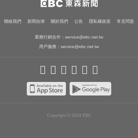
以欣71字發聲反駁
國巨狂瀉逾6成！高盛、花旗喊買進
聯絡我們
新聞自律
關於我們
公告
隱私權政策
常見問題
專家揭背後真相
業務行銷合作：
service@ebc.net.tw
用戶服務：
service@ebc.net.tw
Copyright © 2024
EBC