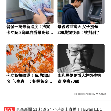
普發一萬最新進度！法案
母親過世當天 父子提領
卡立院 8鄉鎮自辦最高領1
206萬辦後事！被判刑了
萬
今立秋拚轉運！命理師點
永和豆漿創辦人林炳生病
名「6生肖」：把握黃金7
逝 享壽70歲
天
Recommended by
東森新聞 51 頻道 24 小時線上直播｜Taiwan EBC