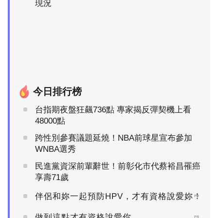
現況
今日排行榜
台指期夜盤狂飆736點 專家揭反彈契機上看
48000點
跨性別參賽議題延燒！NBA前球星宣布參加
WNBA選秀
民進黨資深前輩辭世！前彰化市代蔡裕昌罹癌
享壽71歲
伴侶和妳一起預防HPV，才有資格說愛妳！
PR
做到這點才有資格說愛你
PR