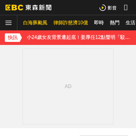
王子不倫粿粿判賠百萬！神隱9月「二度發聲」：行過死陰的幽谷
白海豚颱風
下載東森App，隨時掌握天下大小事！
律師詐慈濟10億
即時
熱門
生活
小24歲女友背景遭起底！姜厚任12點聲明「駁小三傳聞」：你在講三小？
快訊