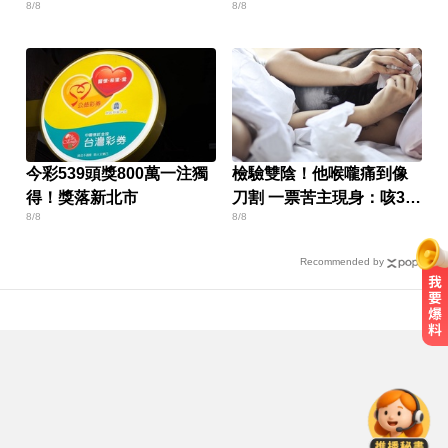
8/8
8/8
道」挨批
今彩539頭獎800萬一注獨
檢驗雙陰！他喉嚨痛到像
得！獎落新北市
刀割 一票苦主現身：咳3周
8/8
8/8
還沒好
Recommended by
俄軍空襲烏克蘭首都基輔及周邊區
域 造成4人喪命
她砸錢演女主「60場吻戲狂伸舌」
男星硬撐拍完...慘下架