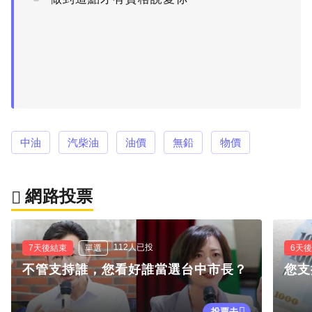
中油
汽柴油
油價
無鉛
物價
網路投票
112人已投
7天後結束
單選
6天
不管支持誰，您看好誰當選台中市長？
您支
投票去