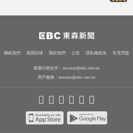
你也有膝蓋喀喀響？醫揭1習慣 恐
害越走越沒力
俄軍空襲烏克蘭首都基輔及周邊區
域 造成4人喪命
她砸錢演女主「60場吻戲狂伸舌」
聯絡我們
新聞自律
關於我們
公告
隱私權政策
常見問題
男星硬撐拍完...慘下架
業務行銷合作：
service@ebc.net.tw
用戶服務：
service@ebc.net.tw