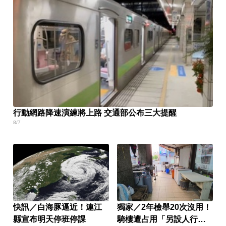
行動網路降速演練將上路 交通部公布三大提醒
8/7
快訊／白海豚逼近！連江
獨家／2年檢舉20次沒用！
縣宣布明天停班停課
騎樓遭占用「另設人行