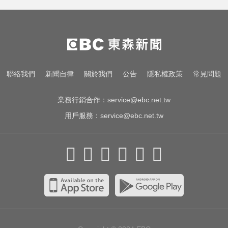
影／國道雨天驚魂！小貨車疑遇水
漂「方向盤抓不住」翻車
MLB／李灝宇坐9局板凳不打緊！10
局代打當英雄奪勝
NBA／獨行俠、火箭10月登陸澳
聯絡我們
新聞自律
關於我們
公告
隱私權政策
常見問題
門！所有資訊一次看
業務行銷合作：
service@ebc.net.tw
用戶服務：
service@ebc.net.tw