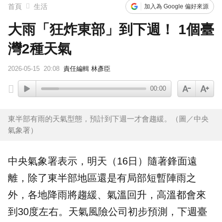
首頁
生活
加入為 Google 偏好來源
大雨「狂炸東部」到下週！ 1個臺
灣2種天氣
2026-05-15
20:08
責任編輯 林彥臣
00:00
東半部有雨的天氣型態，預計到下週一才會趨緩。（圖／中央
氣象署）
中央
氣象
署表示，明天（16日）隨著鋒面遠
離，除了東半部地區還是有局部短暫陣雨之
外，各地降雨將趨緩、氣溫回升，高溫都會來
到30度左右。
天氣
風險公司初步預測，下週臺