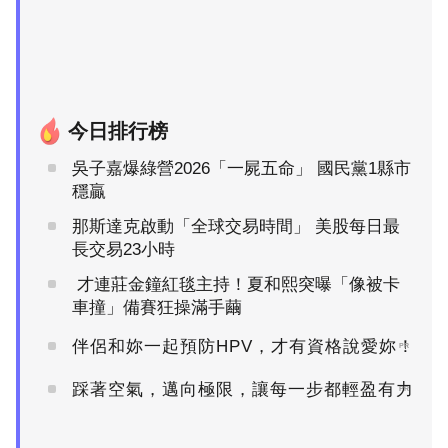
今日排行榜
吳子嘉爆綠營2026「一屍五命」 國民黨1縣市
穩贏
那斯達克啟動「全球交易時間」 美股每日最
長交易23小時
才連莊金鐘紅毯主持！夏和熙突曝「像被卡
車撞」備賽狂操滿手繭
伴侶和妳一起預防HPV，才有資格說愛妳！
PR
踩著空氣，邁向極限，讓每一步都輕盈有力
PR