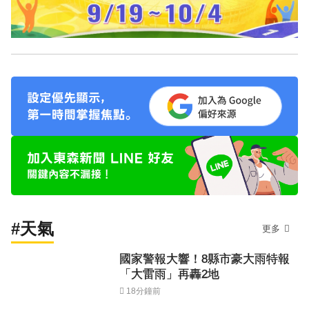
#天氣
更多
國家警報大響！8縣市豪大雨特報
「大雷雨」再轟2地
18分鐘前