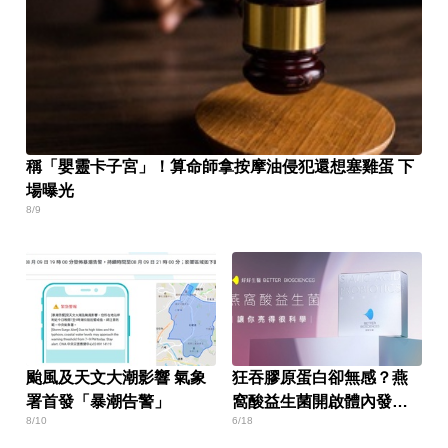
稱「嬰靈卡子宮」！算命師拿按摩油侵犯還想塞雞蛋 下
場曝光
8/9
颱風及天文大潮影響 氣象
狂吞膠原蛋白卻無感？燕
署首發「暴潮告警」
窩酸益生菌開啟體內發光
8/10
6/18
燈泡