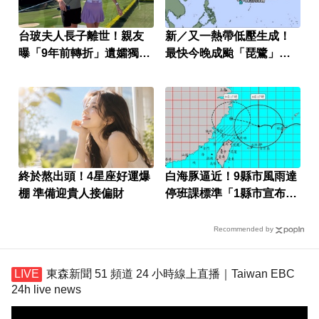
台玻夫人長子離世！親友
新／又一熱帶低壓生成！
曝「9年前轉折」遺孀獨扛
最快今晚成颱「琵鷺」恐
後事
三颱共舞
終於熬出頭！4星座好運爆
白海豚逼近！9縣市風雨達
棚 準備迎貴人接偏財
停班課標準「1縣市宣布
了」
Recommended by
東森新聞 51 頻道 24 小時線上直播｜Taiwan EBC
24h live news