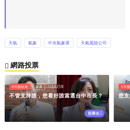
天氣
氣象
中央氣象署
天氣風險公司
網路投票
713人已投
6天後結束
單選
5天
不管支持誰，您看好誰當選台中市長？
您支
投票去