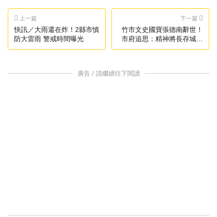
上一篇
下一篇
快訊／大雨還在炸！2縣市慎
竹市文史國寶張德南辭世！
防大雷雨 警戒時間曝光
市府追思：精神將長存城市
記憶
廣告 / 請繼續往下閱讀