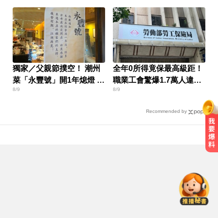
獨家／父親節撲空！ 潮州
全年0所得竟保最高級距！
菜「永豐號」開1年熄燈 疑
職業工會驚爆1.7萬人違規
8/9
8/9
油煙問題
投保
Recommended by
MLB／李灝宇坐9局板凳不打緊！10
局代打當英雄奪勝
NBA／獨行俠、火箭10月登陸澳
門！所有資訊一次看