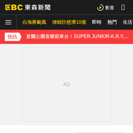
Ozone林佳辰大跳女團舞變「佳美」 舞台獻香吻全場暴動了
白海豚颱風
資深男星爆離世！後輩發文哀悼 享年72歲
律師詐慈濟10億
即時
熱門
生活
首爾公園音樂節來台！SUPER JUNIOR-K.R.Y.成軍20週年 破天荒高雄合體
快訊
TWICE定延不續約！手寫信宣布離開JYP 簽新東家成邊佑錫師妹
富婆砸錢拍短劇塞60場吻戲！男星爆「開房被包養」 親上火線揭真相
泰男團Dragon 5男星爆死訊！騎單車離家失聯 陳屍河中驚見「20公斤重物」
女星告別9年演藝圈！轉行當計程車司機 曝收入：比演員賺更多
下載東森App，隨時掌握天下大小事！
NiziU時隔兩年訪台 華西街取景吸粉朝聖