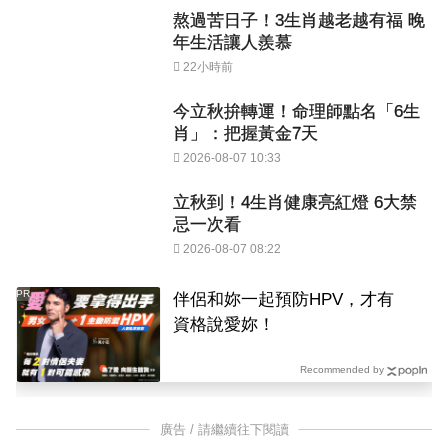
熬過苦日子！3生肖越老越有福 晚
年生活讓人羨慕
22小時前
今立秋拚轉運！命理師點名「6生
肖」：把握黃金7天
2026-08-07 10:33
立秋到！4生肖健康亮紅燈 6大禁
忌一次看
2026-08-07 08:22
PR
伴侶和妳一起預防HPV，才有
資格說愛妳！
Recommended by
廣告 / 請繼續往下閱讀