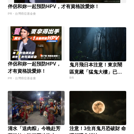
伴侶和妳一起預防HPV，才有資格說愛妳！
PR・台灣癌症基金會
伴侶和妳一起預防HPV，
鬼月飛日本注意！東京鬧
才有資格說愛妳！
區竟藏「猛鬼大樓」已奪
8/6
14命
PR・台灣癌症基金會
清水「送肉粽」今晚赴芳
注意！3生肖鬼月恐破財 命