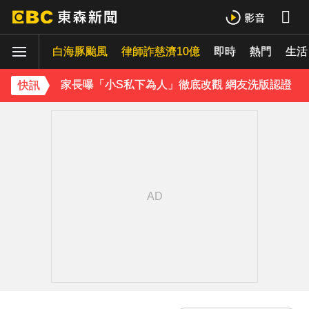
《理財達人秀》X 安聯投信免費講座報名中！搶先卡位 2027
白海豚颱風
家長曝「小S私下為人」徹底改觀 網友洗版認證
律師詐慈濟10億
即時
熱門
生活
下載東森App，隨時掌握天下大小事！
快訊
石崇良「負政治決定」傳請辭！蔣：總統國安開了沒？