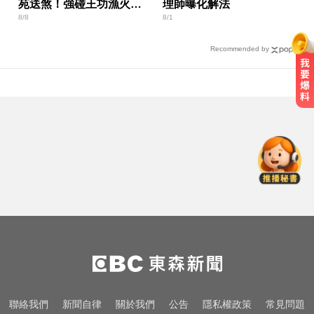
苑送煞！強碰王功漁火節
理師曝化解法
8/8
8/1
上千遊客 喪家回應了
Recommended by
奧運、世界盃「性招待裁判」 南韓
足協報公帳被抓包
喝牛奶狂拉？醫曝乳糖不耐補鈣救
星
慈濟疫苗採購遭詐10.6億！蔡英文
曝「當年最難決定」
奧運、世界盃「性招待裁判」 南韓
足協報公帳被抓包
喝牛奶狂拉？醫曝乳糖不耐補鈣救
聯絡我們
新聞自律
關於我們
公告
隱私權政策
常見問題