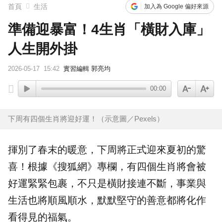
首頁
生活
加入為 Google 偏好來源
準備迎暴富！4生肖「橫財入庫」
人生開外掛
2026-05-17
15:42
實習編輯 郭亮均
00:00
下周有四個生肖將迎好運！（示意圖／Pexels）
揮別了春末的暖意，下周將正式迎來
夏初
的驚
喜！根據《搜狐網》專欄，有四個
生肖
將會被
好運緊緊包裹，不只是
橫財
接連不斷，事業與
生活也將順風順水，默默堅守的善意都將化作
看得見的福氣。