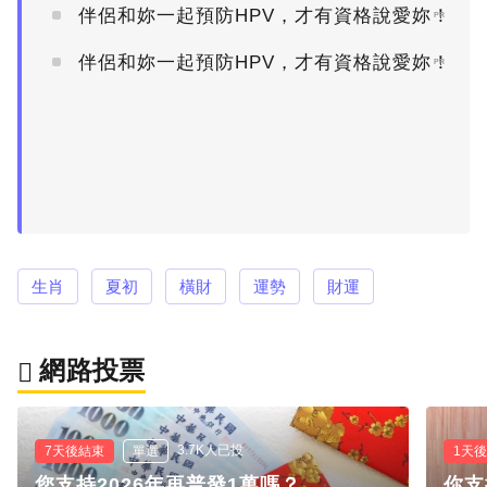
伴侶和妳一起預防HPV，才有資格說愛妳！
PR
伴侶和妳一起預防HPV，才有資格說愛妳！
PR
生肖
夏初
橫財
運勢
財運
網路投票
3.7K人已投
7天後結束
單選
1天
您支持2026年再普發1萬嗎？
你支