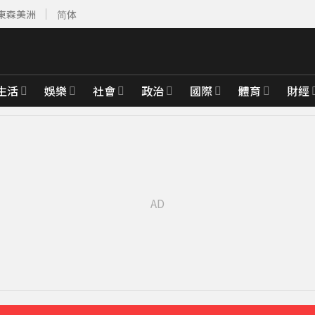
東森美洲
简体
生活
娛樂
社會
政治
國際
體育
財經
先卡位 2027
整」哽咽憶亡母吐心聲
48分鐘前