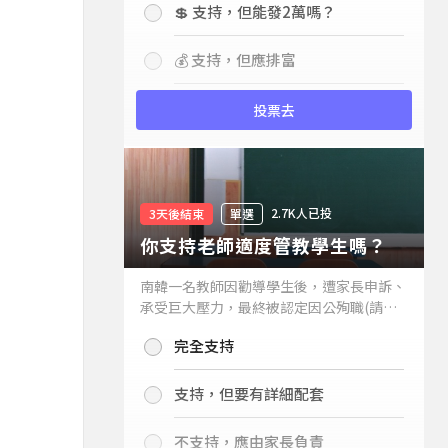
💲 支持，但能發2萬嗎？
💰 支持，但應排富
投票去
2.7K人已投
3天後結束
單選
你支持老師適度管教學生嗎？
南韓一名教師因勸導學生後，遭家長申訴、
承受巨大壓力，最終被認定因公殉職(請見
下列新聞)，引發外界關注教師教權。請問
完全支持
你支持老師適度管教學生嗎？
支持，但要有詳細配套
不支持，應由家長負責