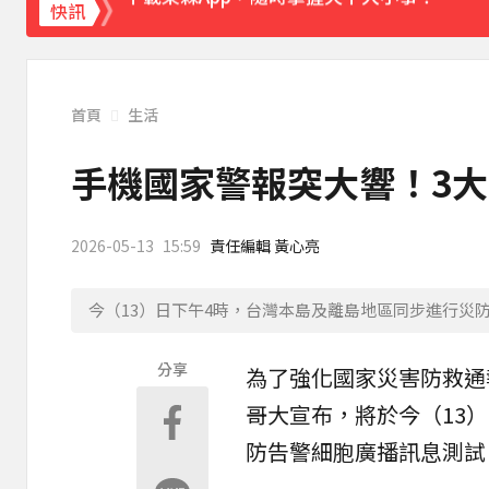
《理財達人秀》X 安聯投信免費講座報名中！搶
快訊
首頁
生活
手機國家警報突大響！3
2026-05-13
15:59
責任編輯 黃心亮
今（13）日下午4時，台灣本島及離島地區同步進行災
分享
為了強化國家
災害
防救通
哥大宣布，將於今（13
防告警細胞廣播訊息測試