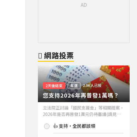
網路投票
2.9K人已投
2天後結束
單選
您支持2026年再普發1萬嗎？
立法院正討論「國民支援金」等相關提案，
2026年是否再普發1萬元仍待審議(請見下
方新聞)。如果2026年再普發1萬元，你支
👍 支持，全民都該領
持嗎？