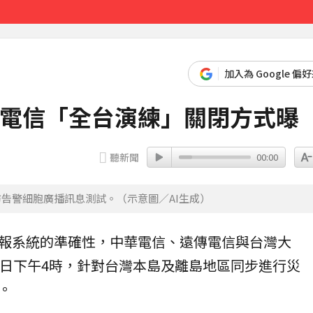
先卡位 2027
加入為 Google 偏
大電信「全台演練」關閉方式曝
聽新聞
00:00
防告警細胞廣播訊息測試。（示意圖／AI生成）
報系統的準確性，中華電信、遠傳電信與台灣大
）日下午4時，針對台灣本島及離島地區同步進行災
。