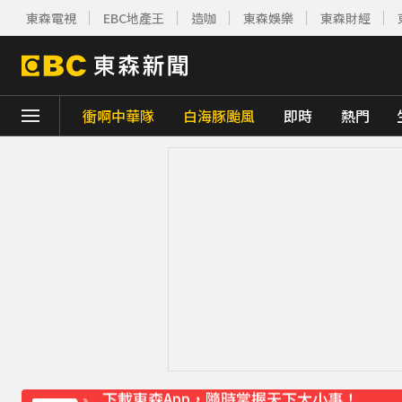
東森電視
EBC地產王
造咖
東森娛樂
東森財經
衝啊中華隊
白海豚颱風
即時
熱門
下載東森App，隨時掌握天下大小事！
《理財達人秀》X 安聯投信免費講座報名中！搶
王彩樺現身味全龍開球！鬆口「最後一次調
下載東森App，隨時掌握天下大小事！