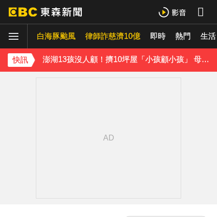
獨家／女拒付4百洗頭費！ 髮廊老闆怒：洗「霸王頭」
白海豚颱風
律師詐慈濟10億
即時
熱門
生活
才準備出家！昔泰國男團成員溺斃 背包藏20公斤重物
澎湖13孩沒人顧！擠10坪屋「小孩顧小孩」 母離家帶走補助金
快訊
白海豚逼近！9縣市風雨達停班課標準「1縣市宣布了」
《理財達人秀》X 安聯投信免費講座報名中！搶先卡位 2027
下載東森App，隨時掌握天下大小事！
台指期夜盤狂飆736點 專家揭反彈契機上看48000點