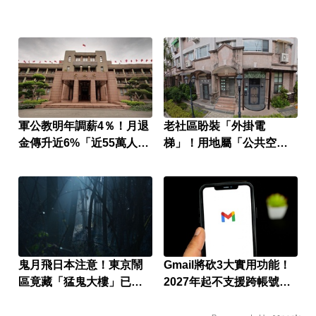
軍公教明年調薪4％！月退
老社區盼裝「外掛電
金傳升近6%「近55萬人受
梯」！用地屬「公共空
惠」
間」卡關
鬼月飛日本注意！東京鬧
Gmail將砍3大實用功能！
區竟藏「猛鬼大樓」已奪
2027年起不支援跨帳號寄
14命
信