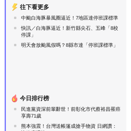
往下看更多
中颱白海豚暴風圈逼近！7地區達停班課標準
快訊／白海豚逼近！新竹縣尖石、五峰「8校
停課」
明天會放颱風假嗎？8縣市達「停班課標準」
今日排行榜
民進黨資深前輩辭世！前彰化市代蔡裕昌罹癌
享壽71歲
熊本強震！台灣送帳篷成搶手物資 日網讚：