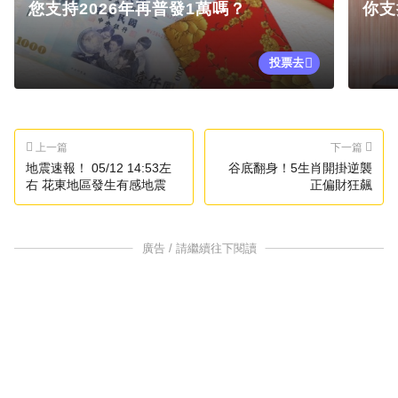
您支持2026年再普發1萬嗎？
你支
投票去
上一篇
下一篇
地震速報！ 05/12 14:53左
谷底翻身！5生肖開掛逆襲
右 花東地區發生有感地震
正偏財狂飆
廣告 / 請繼續往下閱讀