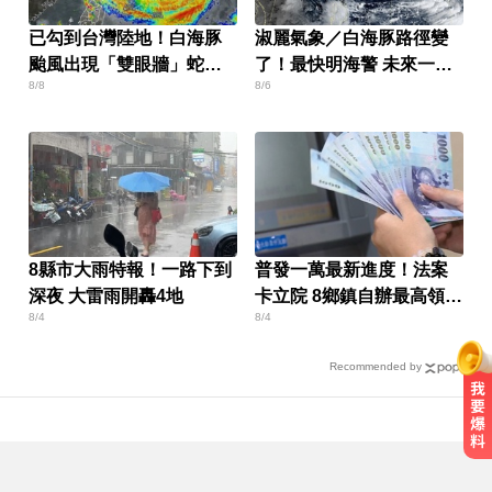
已勾到台灣陸地！白海豚
淑麗氣象／白海豚路徑變
颱風出現「雙眼牆」蛇行
了！最快明海警 未來一週
8/8
8/6
擺盪
降雨熱區曝
8縣市大雨特報！一路下到
普發一萬最新進度！法案
深夜 大雷雨開轟4地
卡立院 8鄉鎮自辦最高領1
8/4
8/4
萬
Recommended by
台中市長選情！江啟臣38.2%領先何
欣純 最新民調曝