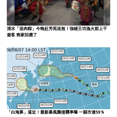
清水「送肉粽」今晚赴芳苑送煞！強碰王功漁火節上千
遊客 喪家回應了
「白海豚」逼近！最新暴風圈侵襲率曝 一縣市達59％