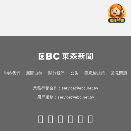
高雄恐怖車禍！電動車失控連撞13
車 車頭嚴重變形
女藝人遭經紀人「車內侵犯」 錄音
檔成鐵證
台中市長選情！江啟臣38.2%領先何
欣純 最新民調曝
高雄恐怖車禍！電動車失控連撞13
聯絡我們
新聞自律
關於我們
公告
隱私權政策
常見問題
車 車頭嚴重變形
業務行銷合作：
service@ebc.net.tw
用戶服務：
service@ebc.net.tw