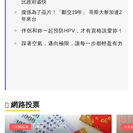
比政府還快
攏係為了晶片！「斷交19年」 哥斯大黎加連2
年來台
伴侶和妳一起預防HPV，才有資格說愛妳！
PR
踩著空氣，邁向極限，讓每一步都輕盈有力
PR
網路投票
3.9K人已投
7天後結束
單選
今天