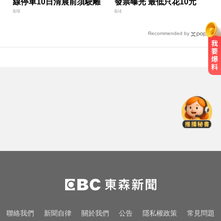
線停車10日清晨前須駛離
發票曝光 最低只花10元
8/9
8/4
Recommended by
里約直升機墜毀 哥倫比亞一家3名
女性罹難
莫名發燒好不了？醫揭精準診斷關
鍵
快訊／台北強風驟雨「沒放颱風
假」 蔣萬安說明了！
里約直升機墜毀 哥倫比亞一家3名
女性罹難
莫名發燒好不了？醫揭精準診斷關
聯絡我們
新聞自律
關於我們
公告
隱私權政策
常見問題