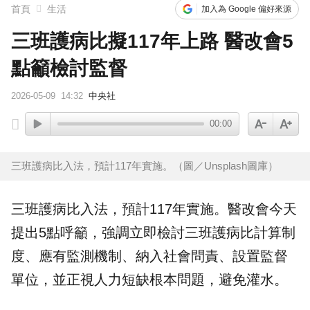
首頁
生活
加入為 Google 偏好來源
三班護病比擬117年上路 醫改會5
點籲檢討監督
2026-05-09
14:32
中央社
00:00
三班護病比入法，預計117年實施。（圖／Unsplash圖庫）
三班護病比入法
，預計117年實施。醫改會今天
提出5點呼籲，強調立即檢討三班護病比計算制
度、應有
監測
機制、納入
社會
問責、設置監督
單位，並正視
人力
短缺
根本問題，避免灌水。