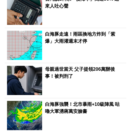
來人吐心聲
白海豚走遠！雨區換地方炸到「紫
爆」大雨灌週末才停
母親過世當天 父子提領206萬辦後
事！被判刑了
白海豚強襲！北市暴雨+10級陣風 咕
嚕大軍湧蔣萬安臉書