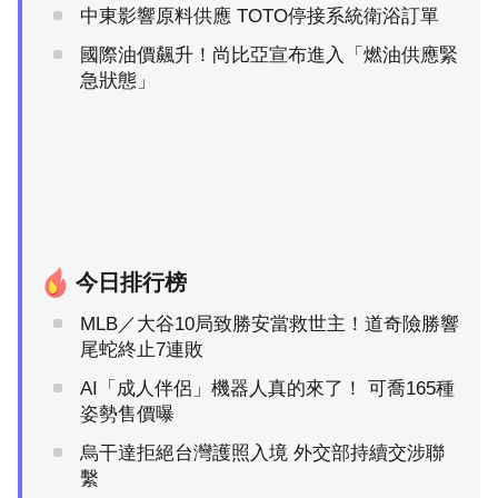
中東影響原料供應 TOTO停接系統衛浴訂單
國際油價飆升！尚比亞宣布進入「燃油供應緊
急狀態」
今日排行榜
MLB／大谷10局致勝安當救世主！道奇險勝響
尾蛇終止7連敗
AI「成人伴侶」機器人真的來了！ 可喬165種
姿勢售價曝
烏干達拒絕台灣護照入境 外交部持續交涉聯
繫