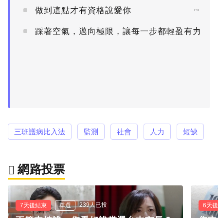
做到這點才有資格說愛你
PR
踩著空氣，邁向極限，讓每一步都輕盈有力
PR
三班護病比入法
監測
社會
人力
短缺
網路投票
239人已投
7天後結束
單選
6天