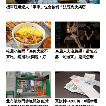
機車紅燈熄火「牽車」也會被罰？法院判決揭密
8/9
松屋小編問「為何大家不
36歲人夫沒慾望！很怕老
來吃」網指3大問題：好牌
婆「蛇過來」 急問怎麼
8/9
8/6
打到爛
辦？
北市疏散門傍晚開啟 紅黃
買飲料中200萬！8張幸運