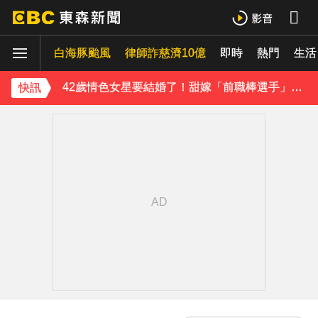
吳東諺結婚10年超寵妻！「主動帶娃」羨煞人妻女星 她認了：心很酸
白海豚颱風
下載東森App，隨時掌握天下大小事！
律師詐慈濟10億
即時
熱門
生活
42歲情色女星要結婚了！甜嫁「前職棒選手」浪漫告白：迅速奪走我的心
快訊