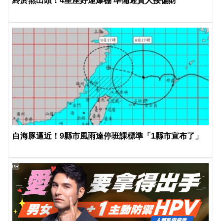
終於熬出頭！4星座好運爆棚 準備迎貴人接偏財
白海豚逼近！9縣市風雨達停班課標準「1縣市宣布了」
PR