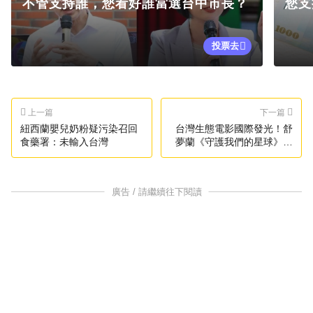
不管支持誰，您看好誰當選台中市長？
您支
投票去
上一篇
下一篇
紐西蘭嬰兒奶粉疑污染召回
台灣生態電影國際發光！舒
食藥署：未輸入台灣
夢蘭《守護我們的星球》入
選三大影展
廣告 / 請繼續往下閱讀