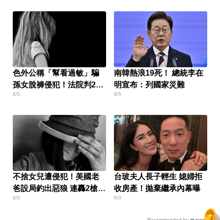
色外公稱「幫看過敏」騙
南韓熱浪19死！ 總統李在
孫女脫褲侵犯！法院判2年
明宣布：列國家災難
8/5
8/5
4月
不捨女兒遭侵犯！美國老
台玻夫人長子輕生 媳婦拒
爸設局釣出惡狼 連轟2槍復
收房產！拋棄繼承內幕曝
8/5
8/3
仇
Recommended by