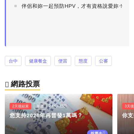
伴侶和妳一起預防HPV，才有資格說愛妳！
PR
台中
健康餐盒
便當
態度
公審
網路投票
2.6K人已投
2天後結束
單選
3天
您支持2026年再普發1萬嗎？
你支
投票去