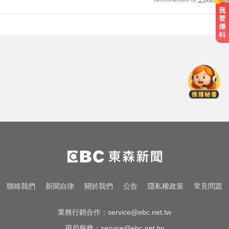
新／前台南議長郭信良涉侵占 檢建
請從重量刑
台股回檔ETF全賺「該跑嗎？」網
揭最大陷阱 勸調節1類股
民眾黨創黨元老退黨！暗控黨中央
因人成事：帶著尊嚴離開
新／前台南議長郭信良涉侵占 檢建
請從重量刑
台股回檔ETF全賺「該跑嗎？」網
聯絡我們
新聞自律
關於我們
公告
隱私權政策
常見問題
揭最大陷阱 勸調節1類股
業務行銷合作：
service@ebc.net.tw
用戶服務：
service@ebc.net.tw