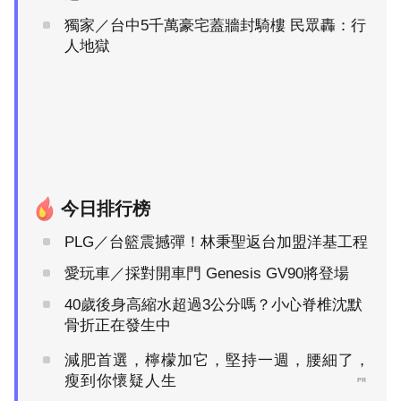
獨家／台中5千萬豪宅蓋牆封騎樓 民眾轟：行
人地獄
今日排行榜
PLG／台籃震撼彈！林秉聖返台加盟洋基工程
愛玩車／採對開車門 Genesis GV90將登場
40歲後身高縮水超過3公分嗎？小心脊椎沈默
骨折正在發生中
減肥首選，檸檬加它，堅持一週，腰細了，
瘦到你懷疑人生
PR