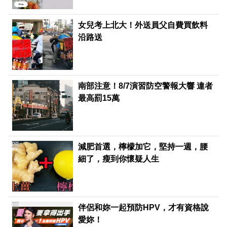
女兒考上北大！外送員父自費買飲料
沿路送
南部注意！8/7演習防空警報大響 違者
最高罰15萬
PR
減肥首選，檸檬加它，堅持一週，腰
細了，瘦到你懷疑人生
PR
伴侶和妳一起預防HPV，才有資格說
愛妳！