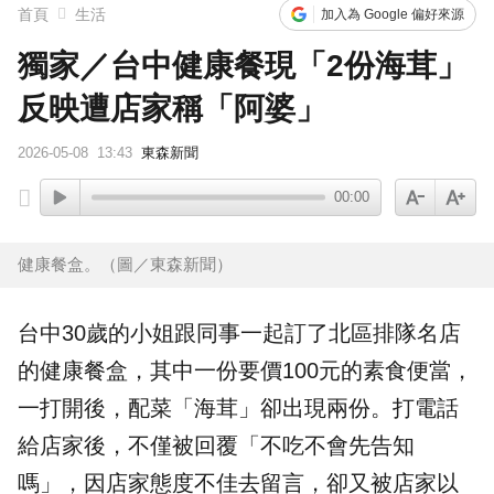
首頁
生活
加入為 Google 偏好來源
獨家／台中健康餐現「2份海茸」
反映遭店家稱「阿婆」
2026-05-08
13:43
東森新聞
00:00
健康餐盒。（圖／東森新聞）
台中
30歲的小姐跟同事一起訂了北區排隊名店
的
健康餐盒
，其中一份要價100元的素食
便當
，
一打開後，配菜「海茸」卻出現兩份。打電話
給店家後，不僅被回覆「不吃不會先告知
嗎」，因店家
態度
不佳去留言，卻又被店家以