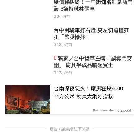
疑債務糾紛！一中街知名紅茶店鬥
毆 6嫌持球棒砸車
3小時前
台中男騎車打右燈 突左切遭撞狂
扭「劈腿慘摔」
13小時前
獨家／台中貨車左轉「鷗翼門突
開」 廚具半成品噴砸賓士
17小時前
台南深夜惡火！廠房狂燒4000
平方公尺 動員大鋼牙搶救
Recommended by
廣告 / 請繼續往下閱讀