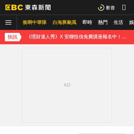
下載東森App，隨時掌握天下大小事！
衝啊中華隊
白海豚颱風
即時
熱門
生活
娛
《理財達人秀》X 安聯投信免費講座報名中！搶先卡位 2027
快訊
15年摯愛離世！唐綺陽頭七驚見「驚人畫面」感動喊：真不是蓋的
下載東森App，隨時掌握天下大小事！
《理財達人秀》X 安聯投信免費講座報名中！搶先卡位 2027