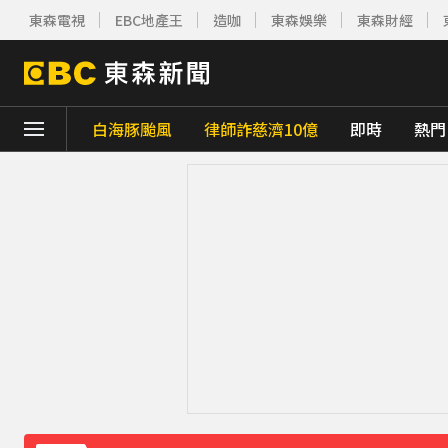
東森電視
EBC地產王
造咖
東森娛樂
東森財經
白海豚颱風
律師詐慈濟10億
即時
熱門
下載東森App，隨時掌握天下大小事！
《理財達人秀》X 安聯投信免費講座報名中！搶
下載東森App，隨時掌握天下大小事！