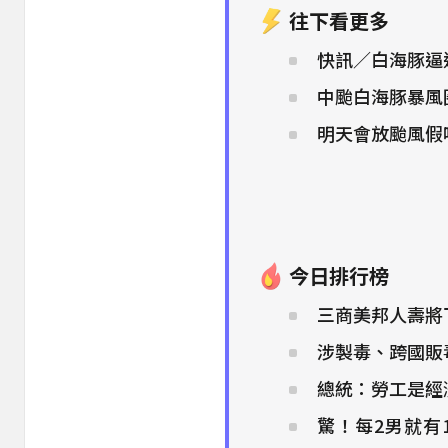
往下看更多
快訊／白海豚逼
中颱白海豚暴風
明天會放颱風假
今日排行榜
三商美邦人壽將下
涉製毒、跨國販
總統：勞工是經
驚！每2男就有