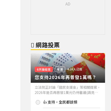
網路投票
4.1K人已投
6天後結束
單選
您支持2026年再普發1萬嗎？
立法院正討論「國民支援金」等相關提案，
2026年是否再普發1萬元仍待審議(請見下
方新聞)。如果2026年再普發1萬元，你支
👍 支持，全民都該領
持嗎？