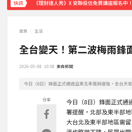
《理財達人秀》X 安聯投信免費講座報名中！搶
快訊
首頁
生活
全台變天！第二波梅雨鋒面
2026-05-08
10:38
東森新聞
今日（8日）鋒面正式通過且東北季風稍增強，全台天氣轉
分享
今日（8日）
鋒面
正式通
署提醒，北部及東半部地
大台北及東半部地區需留
溫也略微下降，民眾出門