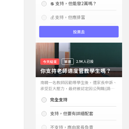
💲 支持，但能發2萬嗎？
💰 支持，但應排富
投票去
2.9K人已投
今天結束
單選
你支持老師適度管教學生嗎？
南韓一名教師因勸導學生後，遭家長申訴、
承受巨大壓力，最終被認定因公殉職(請見
下列新聞)，引發外界關注教師教權。請問
完全支持
你支持老師適度管教學生嗎？
支持，但要有詳細配套
不支持，應由家長負責