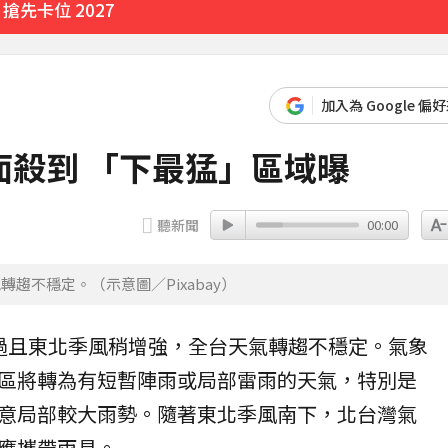
先卡位 2027
加入為 Google 偏
殺到 「下最猛」區域曝
聽新聞
00:00
趨不穩定。（示意圖／Pixabay）
過且東北季風稍增強，全台天氣轉趨不穩定。氣象
區將轉為有短暫陣雨或局部雷雨的天氣，特別是
意局部較大雨勢。隨著東北季風南下，北台灣氣
應攜帶雨具。