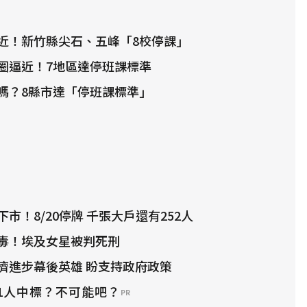
近！新竹縣尖石、五峰「8校停課」
圈逼近！7地區達停班課標準
嗎？8縣市達「停班課標準」
市！8/20停牌 千張大戶還有252人
毒！埃及女星被判死刑
濟進步幕後英雄 盼支持政府政策
1人中標？不可能吧？
PR