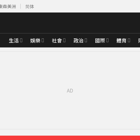
東森美洲
简体
生活
娛樂
社會
政治
國際
體育
先卡位 2027