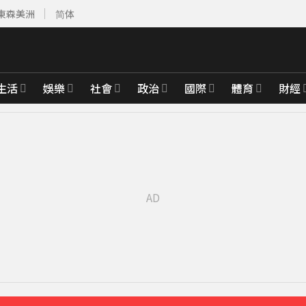
東森美洲
简体
生活
娛樂
社會
政治
國際
體育
財經
父心碎發聲
53分鐘前
先卡位 2027
沉睡般離開
3分鐘前