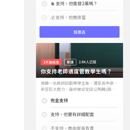
💲 支持，但能發2萬嗎？
💰 支持，但應排富
投票去
2.6K人已投
3天後結束
單選
你支持老師適度管教學生嗎？
南韓一名教師因勸導學生後，遭家長申訴、
承受巨大壓力，最終被認定因公殉職(請見
下列新聞)，引發外界關注教師教權。請問
完全支持
你支持老師適度管教學生嗎？
支持，但要有詳細配套
不支持，應由家長負責