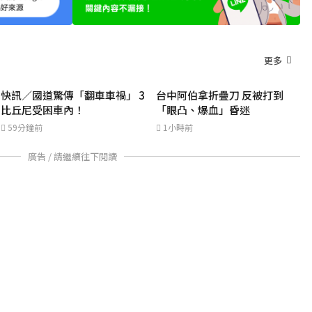
更多
快訊／國道驚傳「翻車車禍」 3
台中阿伯拿折疊刀 反被打到
比丘尼受困車內！
「眼凸、爆血」昏迷
59分鐘前
1小時前
廣告 / 請繼續往下閱讀