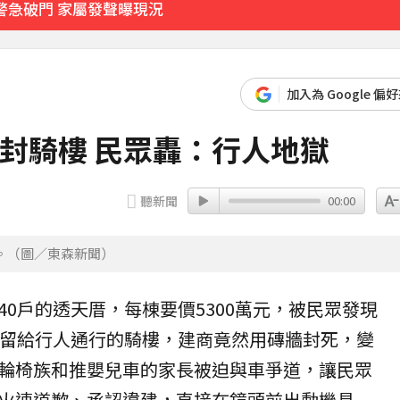
警急破門 家屬發聲曝現況
2000萬 2度遇感情詐騙
加入為 Google 偏
父心碎發聲
封騎樓 民眾轟：行人地獄
53分鐘前
聽新聞
00:00
。（圖／東森新聞）
40戶的透天厝，每棟要價5300萬元，被民眾發現
該留給行人通行的
騎樓
，
建商
竟然用磚牆封死，變
輪椅族和推嬰兒車的家長被迫與車爭道，讓民眾
火速道歉、承認
違建
，直接在鏡頭前出動機具