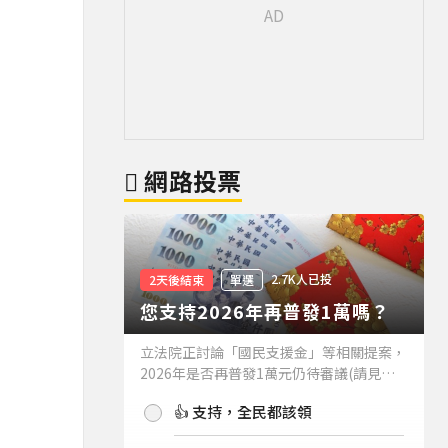
網路投票
2.7K人已投
2天後結束
單選
您支持2026年再普發1萬嗎？
立法院正討論「國民支援金」等相關提案，
2026年是否再普發1萬元仍待審議(請見下
方新聞)。如果2026年再普發1萬元，你支
👍 支持，全民都該領
持嗎？