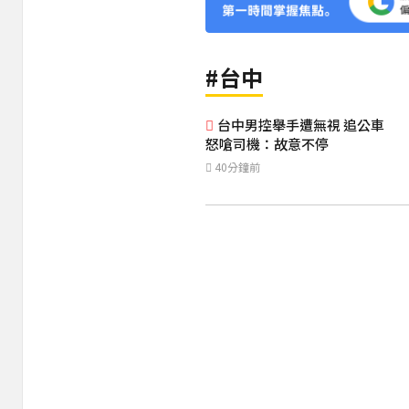
#台中
台中男控舉手遭無視 追公車
怒嗆司機：故意不停
40分鐘前