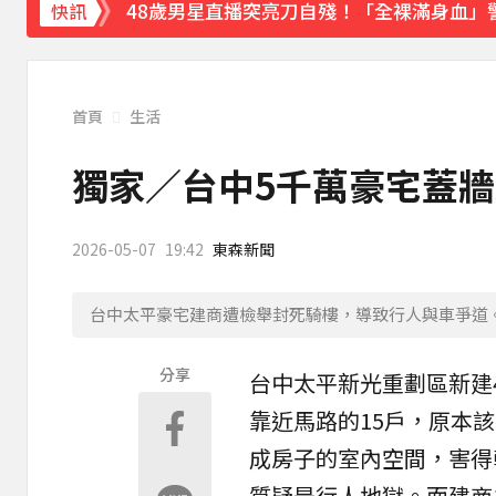
48歲男星直播突亮刀自殘！「全裸滿身血」
快訊
遭前夫割頸脅迫！「兇版李毓芬」陷養套殺慘賠
下載東森App，隨時掌握天下大小事！
首頁
生活
新北割頸案近3年！受害少年姓名解禁公開 
獨家／台中5千萬豪宅蓋牆
2026-05-07
19:42
東森新聞
台中太平豪宅建商遭檢舉封死騎樓，導致行人與車爭道
分享
台中
太平新光重劃區新建
靠近馬路的15戶，原本
成房子的室內空間，害得
質疑是行人地獄。而建商