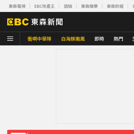
東森電視
EBC地產王
造咖
東森娛樂
東森財經
衝啊中華隊
白海豚颱風
即時
熱門
下載東森App，隨時掌握天下大小事！
新北割頸案近3年！受害少年姓名解禁公開 
《理財達人秀》X 安聯投信免費講座報名中！搶
日傳奇女星辭世！兒子曝「最後時刻」：如