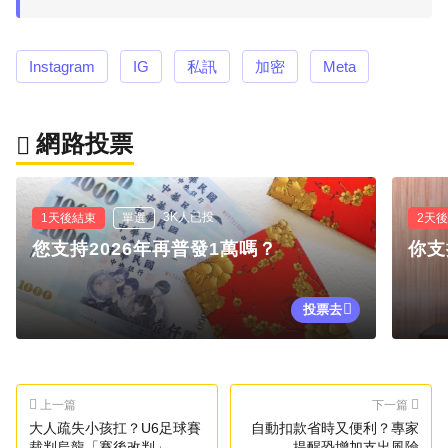
Instagram
IG
私訊
加密
Meta
網路投票
3K人已投
1天後結束
單選
2天
您支持2026年再普發1萬嗎？
你支
投票去
上一篇
下一篇
大人疏失小孩扛？U6足球賽
自動扣款省時又便利？專家
裁判烏龍「賽後改判」
提醒恐增加支出風險