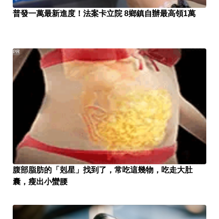
普發一萬最新進度！法案卡立院 8鄉鎮自辦最高領1萬
PR
腹部脂肪的「剋星」找到了，常吃這幾物，吃走大肚
囊，瘦出小蠻腰