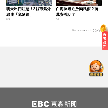
明天出門注意！3縣市紫外
白海豚逼近放颱風假？蔣
線達「危險級」
萬安說話了
8/5
8/6
Recommended by
才宣佈停播一週！網紅「肥大叔」
突離世 團隊發聲證實
白海豚來襲又有「颱風整備假」？
蔣：六日恐有豪雨
新北人妻曬內褲被沾「嘉明」！竟
是老公爺爺帶回房磨蹭 氣炸提告
才宣佈停播一週！網紅「肥大叔」
突離世 團隊發聲證實