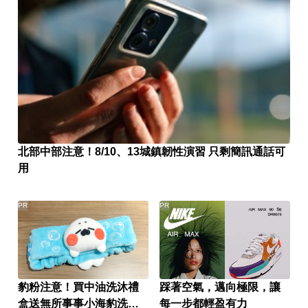
北部中部注意！8/10、13城鎮韌性演習 只剩簡訊通話可
用
PR
PR
豹粉注意！買中油洗沐禮
踩著空氣，邁向極限，讓
盒送無所事事小海豹洗臉
每一步都輕盈有力