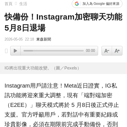
首頁
生活
加入為 Google 偏好來源
快備份！Instagram加密聊天功能
5月8日退場
2026-05-05
22:18
東森新聞
00:00
IG將出現重大功能改變。（圖／Pexels）
Instagram
用戶請注意！
Meta
近日證實，
IG
私
訊
功能將迎來重大調整，現有「端對端
加密
（E2EE）」聊天模式將於 5 月8日後正式停止
支援。官方呼籲用戶，若對話中有重要紀錄或
珍貴影像，必須在期限前完成手動備份，否則