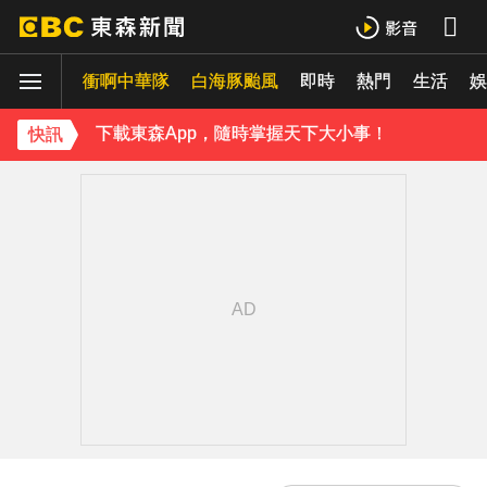
《理財達人秀》X 安聯投信免費講座報名中！搶先卡位 2027
衝啊中華隊
下載東森App，隨時掌握天下大小事！
白海豚颱風
即時
熱門
生活
娛
《理財達人秀》X 安聯投信免費講座報名中！搶先卡位 2027
快訊