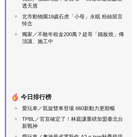
透天厝
北市動物園19歲石虎「小母」永眠 粉絲留言
悼念
獨家／不敵年租金200萬？超哥「鐵板燒」傳
頂讓、施工中
今日排行榜
愛玩車／凱旋雙車登場 660新動力更順暢
TPBL／官宣確定了！林庭謙重磅加盟臺北台
新戰神
愛玩車／奧迪最省電新作 A2 e-tron秋季登場