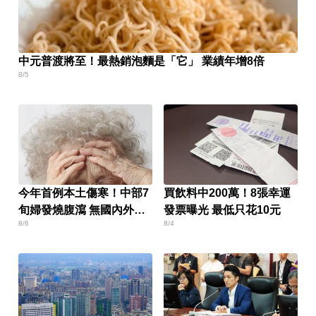
中元普渡將至！最熱銷泡麵是「它」 業績年增8倍
8/5
今年首例本土傷寒！中部7
買飲料中200萬！8張幸運
旬婦發燒腹瀉 無國內外旅
發票曝光 最低只花10元
8/6
8/4
遊史