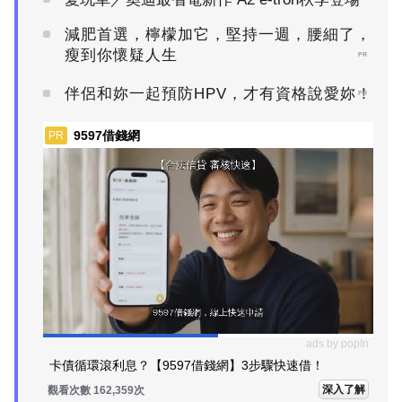
減肥首選，檸檬加它，堅持一週，腰細了，
瘦到你懷疑人生
PR
伴侶和妳一起預防HPV，才有資格說愛妳！
PR
9597借錢網
PR
ads by popIn
卡債循環滾利息？【9597借錢網】3步驟快速借！
深入了解
觀看次數 162,359次