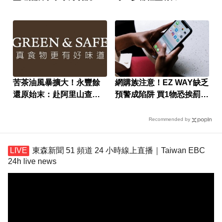
髮帶
苦茶油風暴擴大！永豐餘
網購族注意！EZ WAY缺乏
還原始末：赴阿里山查核
預警成陷阱 買1物恐挨罰百
仍遭騙
萬
Recommended by
東森新聞 51 頻道 24 小時線上直播｜Taiwan EBC
24h live news