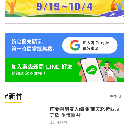
#新竹
更多
前妻與男友人續攤 前夫怒持西瓜
刀砍 反遭圍毆
14小時前