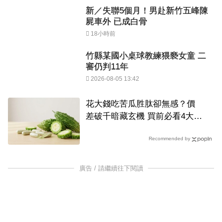
新／失聯5個月！男赴新竹五峰陳
屍車外 已成白骨
18小時前
竹縣某國小桌球教練猥褻女童 二
審仍判11年
2026-08-05 13:42
花大錢吃苦瓜胜肽卻無感？價
差破千暗藏玄機 買前必看4大關
鍵
Recommended by
廣告 / 請繼續往下閱讀