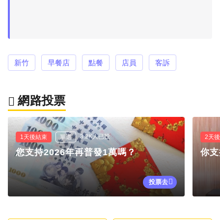
新竹
早餐店
點餐
店員
客訴
網路投票
3.2K人已投
1天後結束
單選
2天
您支持2026年再普發1萬嗎？
你支
投票去