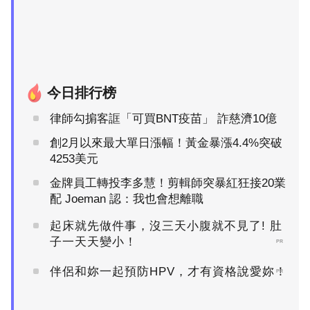
今日排行榜
律師勾掮客誆「可買BNT疫苗」 詐慈濟10億
創2月以來最大單日漲幅！黃金暴漲4.4%突破
4253美元
金牌員工轉投李多慧！剪輯師突暴紅狂接20業
配 Joeman 認：我也會想離職
起床就先做件事，沒三天小腹就不見了! 肚
子一天天變小！
PR
伴侶和妳一起預防HPV，才有資格說愛妳！
PR