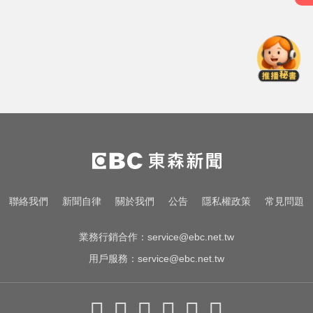
三商壽9/1股票下市！12/1正式更名
「玉山人壽」
MLB／李灝宇代打遭三振！老虎敗
給水手終止4連勝
川普嗆伊朗若不開放荷莫茲海峽 將
祭「二戰後最大攻擊」
三商壽9/1股票下市！12/1正式更名
「玉山人壽」
MLB／李灝宇代打遭三振！老虎敗
聯絡我們
新聞自律
關於我們
公告
隱私權政策
常見問題
給水手終止4連勝
業務行銷合作：
service@ebc.net.tw
用戶服務：
service@ebc.net.tw