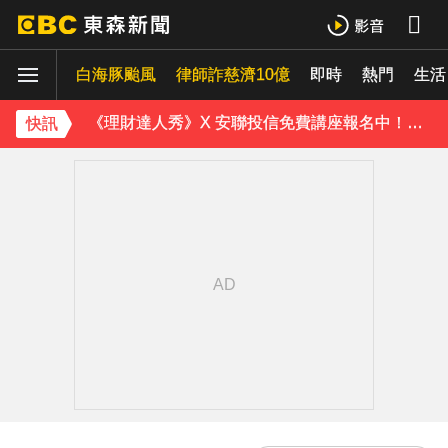
防空演習登場！高雄街頭瞬間淨空 直擊畫面曝光
白海豚颱風
律師詐慈濟10億
即時
熱門
生活
緯創股利2度延發史上首例 金管會說重話：考慮收回股務自辦
《理財達人秀》X 安聯投信免費講座報名中！搶先卡位 2027
快訊
97萬網紅「肥大叔」驟逝！2天前才開直播 最後身影曝光粉鼻酸
下載東森App，隨時掌握天下大小事！
今立秋拚轉運！命理師點名「6生肖」：把握黃金7天