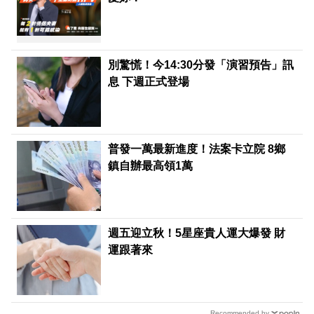
別驚慌！今14:30分發「演習預告」訊
息 下週正式登場
普發一萬最新進度！法案卡立院 8鄉
鎮自辦最高領1萬
週五迎立秋！5星座貴人運大爆發 財
運跟著來
Recommended by