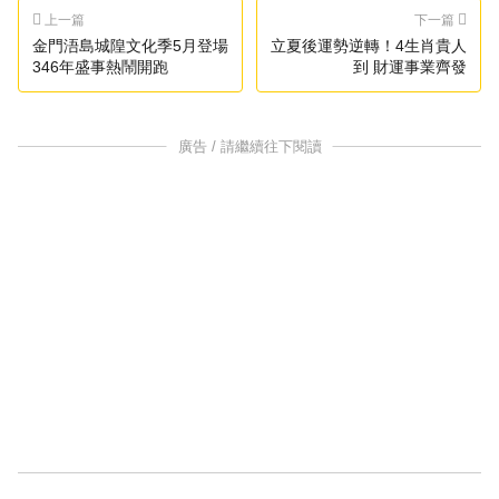
上一篇
下一篇
金門浯島城隍文化季5月登場
立夏後運勢逆轉！4生肖貴人
346年盛事熱鬧開跑
到 財運事業齊發
廣告 / 請繼續往下閱讀