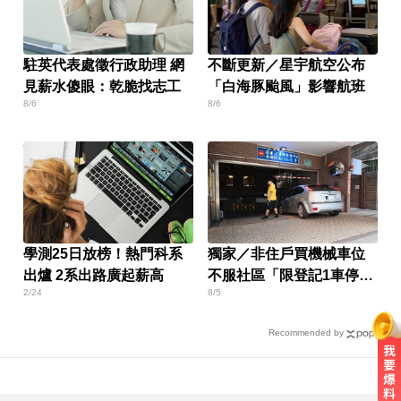
駐英代表處徵行政助理 網
不斷更新／星宇航空公布
見薪水傻眼：乾脆找志工
「白海豚颱風」影響航班
8/6
8/6
學測25日放榜！熱門科系
獨家／非住戶買機械車位
出爐 2系出路廣起薪高
不服社區「限登記1車停」
2/24
8/5
報警
Recommended by