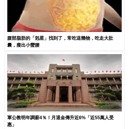
腹部脂肪的「剋星」找到了，常吃這幾物，吃走大肚
囊，瘦出小蠻腰
軍公教明年調薪4％！月退金傳升近6%「近55萬人受
惠」