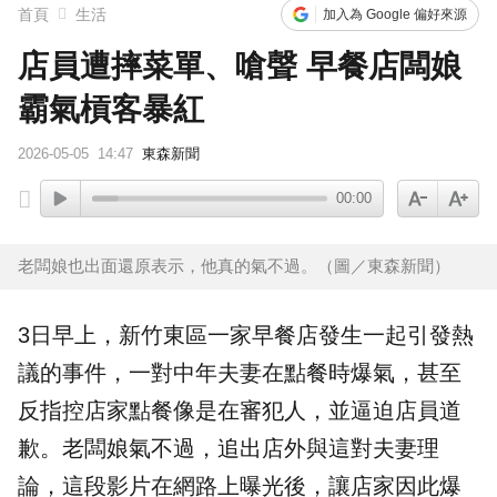
首頁
生活
加入為 Google 偏好來源
店員遭摔菜單、嗆聲 早餐店闆娘
霸氣槓客暴紅
2026-05-05
14:47
東森新聞
00:00
老闆娘也出面還原表示，他真的氣不過。（圖／東森新聞）
3日早上，
新竹
東區一家
早餐店
發生一起引發熱
議的事件，一對中年夫妻在
點餐
時爆氣，甚至
反指控店家點餐像是在審犯人，並逼迫
店員
道
歉。老闆娘氣不過，追出店外與這對夫妻理
論，這段影片在網路上曝光後，讓店家因此爆