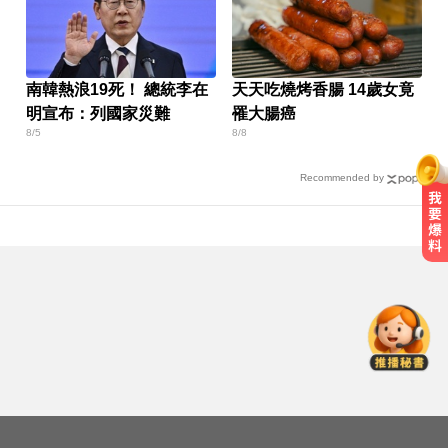
南韓熱浪19死！ 總統李在
天天吃燒烤香腸 14歲女竟
明宣布：列國家災難
罹大腸癌
8/5
8/8
Recommended by
女藝人遭經紀人「車內侵犯」 錄音
檔成鐵證
白海豚撲日災情不斷！4.5萬民眾避
難、2萬戶停電
五角大廈再公開UFO檔案 飛官阿富
汗驚見「巨大三角形」