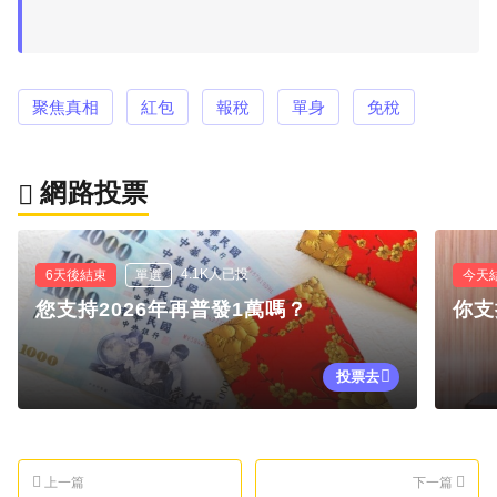
聚焦真相
紅包
報稅
單身
免稅
網路投票
4.1K人已投
6天後結束
單選
今天
您支持2026年再普發1萬嗎？
你支
投票去
上一篇
下一篇