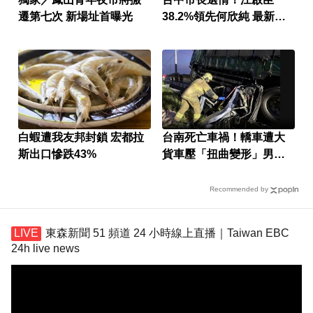
遷第七次 新場址首曝光
38.2%領先何欣純 最新民
調曝
白蝦遭我友邦封鎖 宏都拉
台南死亡車禍！轎車遭大
斯出口慘跌43%
貨車壓「扭曲變形」男駕
駛受困亡
Recommended by
東森新聞 51 頻道 24 小時線上直播｜Taiwan EBC
24h live news