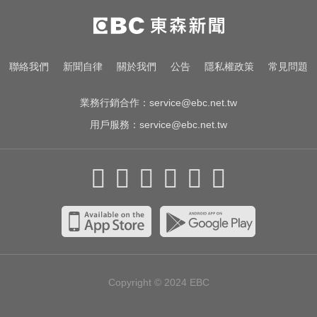
女藝人遭經紀人「車內侵犯」 錄音
檔成鐵證
白海豚撲日災情不斷！4.5萬民眾避
聯絡我們
新聞自律
關於我們
公告
隱私權政策
常見問題
難、2萬戶停電
業務行銷合作：
service@ebc.net.tw
用戶服務：
service@ebc.net.tw
Copyright © 2024
EBC