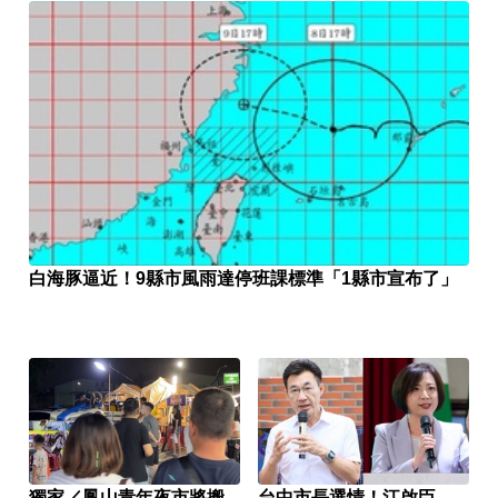
白海豚逼近！9縣市風雨達停班課標準「1縣市宣布了」
獨家／鳳山青年夜市將搬
台中市長選情！江啟臣