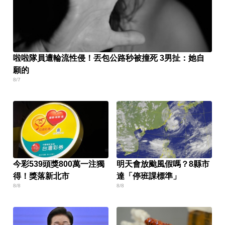
啦啦隊員遭輪流性侵！丟包公路秒被撞死 3男扯：她自
願的
8/7
今彩539頭獎800萬一注獨
明天會放颱風假嗎？8縣市
得！獎落新北市
達「停班課標準」
8/8
8/8