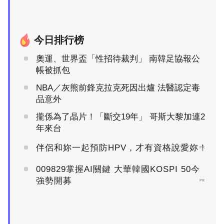
今日排行榜
奧運、世界盃「性招待裁判」 南韓足協報公
帳被抓包
NBA／灰熊前鋒克拉克死因出爐 法醫認定毒
品意外
攏係為了晶片！「斷交19年」 哥斯大黎加連2
年來台
伴侶和妳一起預防HPV，才有資格說愛妳！
PR
009829掌握AI關鍵 大華韓國KOSPI 50今
強勢開募
PR