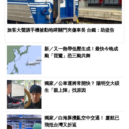
旅客大聲講手機被勸咆哮關門夾傷車長 台鐵：助提告
新／又一熱帶低壓生成！最快今晚成
颱「琵鷺」恐三颱共舞
獨家／公車運將常開快？ 陽明交大碩
生「親上陣」找原因
獨家／白海豚攪亂空中交通！ 廈航已
飛抵台灣又折返