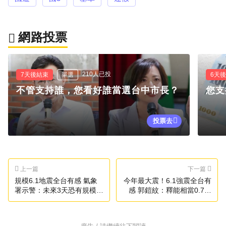
網路投票
210人已投
7天後結束
單選
6天
不管支持誰，您看好誰當選台中市長？
您支
投票去
上一篇
下一篇
規模6.1地震全台有感 氣象
今年最大震！6.1強震全台有
署示警：未來3天恐有規模5
感 郭鎧紋：釋能相當0.7顆
餘震
原子彈