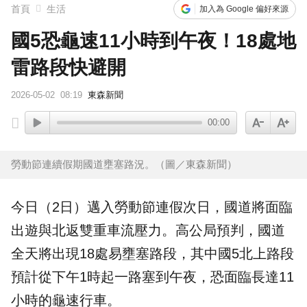
首頁
生活
加入為 Google 偏好來源
國5恐龜速11小時到午夜！18處地
雷路段快避開
2026-05-02
08:19
東森新聞
00:00
勞動節連續假期國道壅塞路況。（圖／東森新聞）
今日（2日）邁入勞動節
連假
次日，
國道
將面臨
出遊與北返雙重車流壓力。高公局預判，國道
全天將出現18處易壅塞路段，其中
國5
北上路段
預計從下午1時起一路塞到午夜，恐面臨長達11
小時的龜速行車。