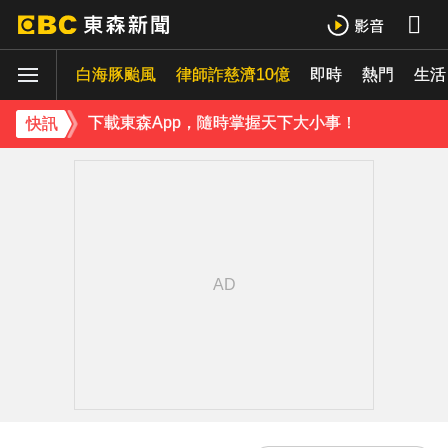
八點檔女神美照遭放大腳趾！被酸「暗沉皺褶」本人無奈回應
白海豚颱風
律師詐慈濟10億
即時
熱門
生活
庹宗康資產全給老婆！「名下只剩1台車」結婚15年保鮮秘訣曝
下載東森App，隨時掌握天下大小事！
快訊
吳東諺結婚10年超寵妻！「主動帶娃」羨煞人妻女星 她認了：心很酸