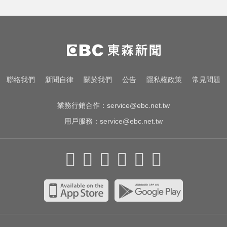
烏干達拒絕台灣護照入境 外交部持
續交涉聯繫
AI「成人伴侶」機器人真的來了！
可喬165種姿勢售價曝
快訊／國2油罐車撞休旅「打橫匝
聯絡我們
新聞自律
關於我們
公告
隱私權政策
常見問題
道」 路段塞爆了！
業務行銷合作：
service@ebc.net.tw
用戶服務：
service@ebc.net.tw