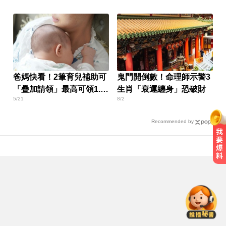
爸媽快看！2筆育兒補助可
鬼門開倒數！命理師示警3
「疊加請領」最高可領1.2
生肖「衰運纏身」恐破財
5/21
8/2
萬
Recommended by
AI「成人伴侶」機器人真的來了！
可喬165種姿勢售價曝
快訊／國2油罐車撞休旅「打橫匝
道」 路段塞爆了！