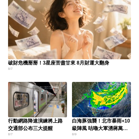
破財危機掰掰！3星座苦盡甘來 8月財運大翻身
8/7
行動網路降速演練將上路
白海豚強襲！北市暴雨+10
交通部公布三大提醒
級陣風 咕嚕大軍湧蔣萬安
8/7
8/9
臉書