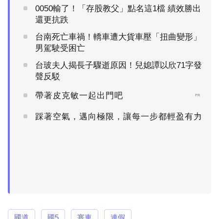
0050輸了！「存股教父」點名這1檔 績效勝出
還更抗跌
台南死亡車禍！轎車遭大貨車壓「扭曲變形」
男駕駛受困亡
台玻夫人揭長子驟逝原因！兒媳譚以欣71字發
聲反駁
帶著皮克敏一起出門吧
PR
踩著空氣，邁向極限，讓每一步都輕盈有力
PR
國道
國5
塞車
連假