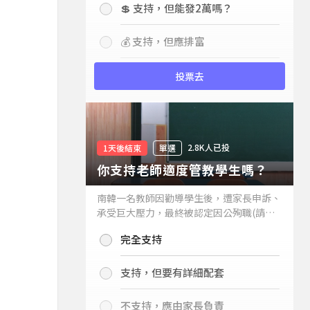
💲 支持，但能發2萬嗎？
💰 支持，但應排富
投票去
2.8K人已投
1天後結束
單選
你支持老師適度管教學生嗎？
南韓一名教師因勸導學生後，遭家長申訴、
承受巨大壓力，最終被認定因公殉職(請見
下列新聞)，引發外界關注教師教權。請問
完全支持
你支持老師適度管教學生嗎？
支持，但要有詳細配套
不支持，應由家長負責