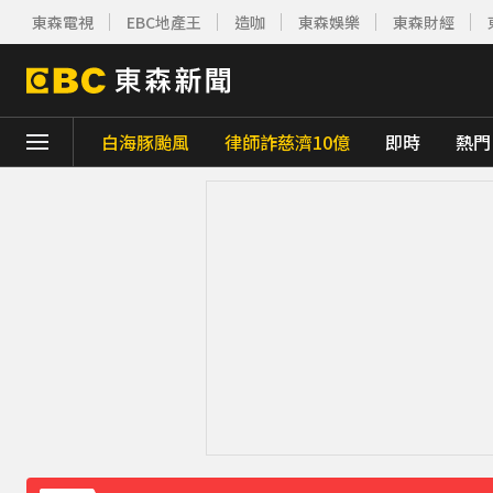
東森電視
EBC地產王
造咖
東森娛樂
東森財經
下載東森App，隨時掌握天下大小事！
白海豚颱風
律師詐慈濟10億
即時
熱門
強風吹襲！宜蘭郵局外牆磁磚「一日掉兩次
美參院通過對俄制裁案 川普可課俄商品最高5
最痛父親節！媳婦慘死公公刀下 父夜赴殯儀
MLB／22億終結者遭再見轟！朗希6局好投問
《理財達人秀》X 安聯投信免費講座報名中！搶
下載東森App，隨時掌握天下大小事！