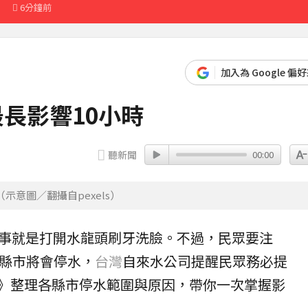
」
6分鐘前
加入為 Google 偏
最長影響10小時
聽新聞
00:00
意圖／翻攝自pexels）
事就是打開水龍頭刷牙洗臉。不過，民眾要注
5縣市將會
停水
，
台灣
自來水
公司提醒民眾務必提
聞》整理各縣市停水範圍與原因，帶你一次掌握
影