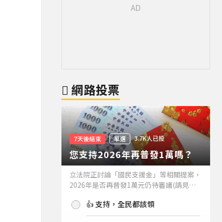
網路投票
3.7K人已投
7天後結束
單選
您支持2026年再普發1萬嗎？
立法院正討論「國民支援金」等相關提案，
2026年是否再普發1萬元仍待審議(請見下
方新聞)。如果2026年再普發1萬元，你支
👍 支持，全民都該領
持嗎？