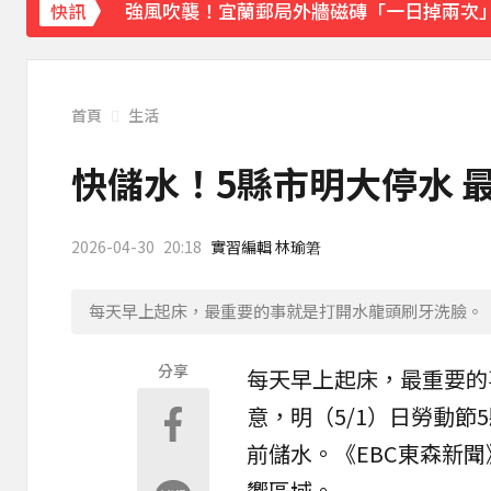
強風吹襲！宜蘭郵局外牆磁磚「一日掉兩次
快訊
首頁
生活
快儲水！5縣市明大停水 
2026-04-30
20:18
實習編輯 林瑜䇹
每天早上起床，最重要的事就是打開水龍頭刷牙洗臉。（示
分享
每天早上起床，最重要的
意，明（5/1）日勞動節
前
儲水
。《EBC東森新
響
區域
。