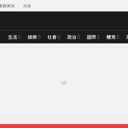
東森美洲
简体
生活
娛樂
社會
政治
國際
體育
」
6分鐘前
00%關稅
29分鐘前
館聊天
43分鐘前
天 道奇吞7連敗
46分鐘前
先卡位 2027