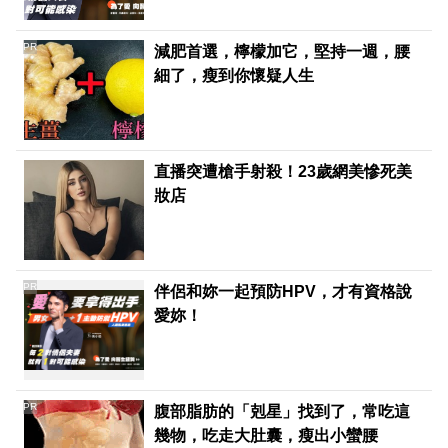
PR
減肥首選，檸檬加它，堅持一週，腰
細了，瘦到你懷疑人生
直播突遭槍手射殺！23歲網美慘死美
妝店
PR
伴侶和妳一起預防HPV，才有資格說
愛妳！
PR
腹部脂肪的「剋星」找到了，常吃這
幾物，吃走大肚囊，瘦出小蠻腰