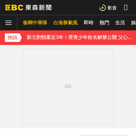
遭前夫割頸脅迫！「兇版李毓芬」陷養套殺慘賠2000萬 2度遇感情詐騙
衝啊中華隊
下載東森App，隨時掌握天下大小事！
白海豚颱風
即時
熱門
生活
娛
新北割頸案近3年！受害少年姓名解禁公開 父心碎發聲
快訊