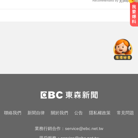
Recommended by
疑追星遭網暴！女網紅情緒崩潰 直
播中輕生
南韓熱浪19死！ 總統李在明宣布：
列國家災難
創2月以來最大單日漲幅！黃金暴漲
4.4%突破4253美元
疑追星遭網暴！女網紅情緒崩潰 直
播中輕生
南韓熱浪19死！ 總統李在明宣布：
聯絡我們
新聞自律
關於我們
公告
隱私權政策
常見問題
列國家災難
業務行銷合作：
service@ebc.net.tw