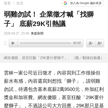
首頁
生活
加入為 Google 偏好來源
弱雞勿試！ 企業徵才喊「找獅
子」 底薪29K引熱議
2026-04-27
23:48
東森新聞
00:00
網友傻眼，甚至狂酸「29K要什麼獅子」。（圖／翻攝自臉書）
雲林
一家公司近日
徵才
，內容寫到工作很操但
薪水
有感，內容還寫到想找「
獅子
」，請弱雞
勿試，待遇包含基本
底薪
2萬9500元，外加紅利
獎金和加班費。網友傻眼，甚至狂酸「29K要什
麼獅子」，不過該公司大方回應，29K那只是基