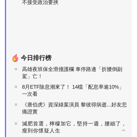
不接受政治要挾
今日排行榜
高雄夜班保全滑撞護欄 車停路邊「折腰倒副
駕」亡！
8月ETF除息潮來了！ 14檔「配息率逾10%」
一次看
《唐伯虎》資深綠葉演員 黎彼得病逝...好友悲
痛證實
減肥首選，檸檬加它，堅持一週，腰細了，
瘦到你懷疑人生
PR