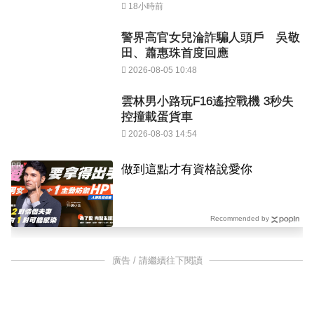
18小時前
警界高官女兒淪詐騙人頭戶 吳敬
田、蕭惠珠首度回應
2026-08-05 10:48
雲林男小路玩F16遙控戰機 3秒失
控撞載蛋貨車
2026-08-03 14:54
PR
做到這點才有資格說愛你
Recommended by
廣告 / 請繼續往下閱讀