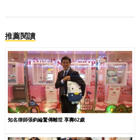
推薦閱讀
知名律師張鈞綸驚傳離世 享壽62歲