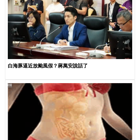
白海豚逼近放颱風假？蔣萬安說話了
PR