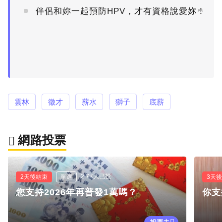
伴侶和妳一起預防HPV，才有資格說愛妳！
PR
雲林
徵才
薪水
獅子
底薪
網路投票
2.7K人已投
2天後結束
單選
3天
您支持2026年再普發1萬嗎？
你支