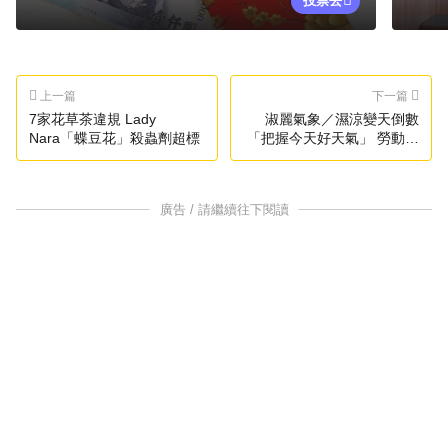
投票去
上一篇
下一篇
7家花草茶違規 Lady
淑麗氣象／濕涼變天倒數
Nara「蝶豆花」殺蟲劑超標
「把握今天好天氣」 勞動節
連假曝光
廣告 / 請繼續往下閱讀