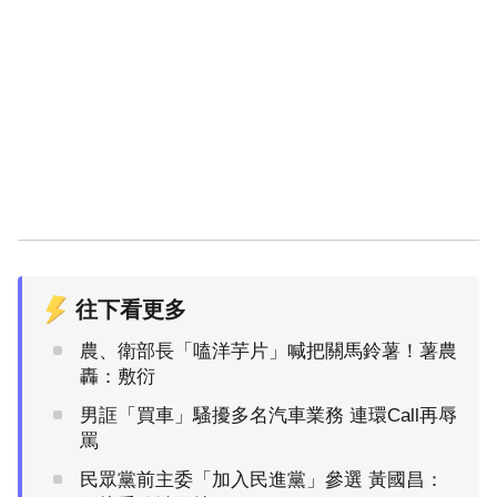
往下看更多
農、衛部長「嗑洋芋片」喊把關馬鈴薯！薯農
轟：敷衍
男誆「買車」騷擾多名汽車業務 連環Call再辱
罵
民眾黨前主委「加入民進黨」參選 黃國昌：