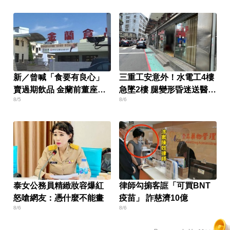
新／曾喊「食要有良心」
三重工安意外！水電工4樓
賣過期飲品 金蘭前董座遭
急墜2樓 腿變形昏迷送醫搶
8/5
8/6
求重刑
救
泰女公務員精緻妝容爆紅
律師勾掮客誆「可買BNT
怒嗆網友：憑什麼不能畫
疫苗」 詐慈濟10億
8/6
8/6