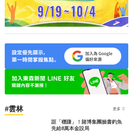
#雲林
更多
誆「穩賺」！賭博集團臉書釣魚
先給8萬本金設局