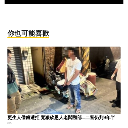
你也可能喜歡
更生人借錢遭拒 竟狠砍恩人老闆頸部...二審仍判9年半
8/5