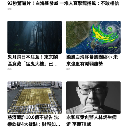
93秒驚嚇片！白海豚發威 一堆人直擊龍捲風：不敢相信
8/8
鬼月飛日本注意！東京鬧
颱風白海豚暴風圈縮小 未
區竟藏「猛鬼大樓」已奪
來強度有減弱趨勢
8/6
8/8
14命
慈濟遭詐10.6億不提告 沈
永和豆漿創辦人林炳生病
榮欽提4大疑點：財報如何
逝 享壽70歲