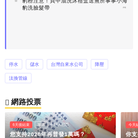
豹粉注意！買中油洗沐禮盒送無所事事小海
豹洗臉髮帶
PR
停水
儲水
台灣自來水公司
降壓
汰換管線
網路投票
4.1K人已投
6天後結束
單選
今天
您支持2026年再普發1萬嗎？
你支