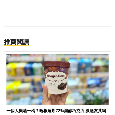
推薦閱讀
PR
一個人爽嗑一桶？哈根達斯72%濃醇巧克力 掀脆友共鳴