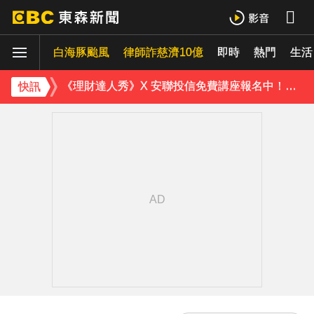
《理財達人秀》X 安聯投信免費講座報名中！搶先卡位 2027
白海豚颱風
下載東森App，隨時掌握天下大小事！
律師詐慈濟10億
即時
熱門
生活
《理財達人秀》X 安聯投信免費講座報名中！搶先卡位 2027
快訊