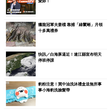
愛妳！
獵龍冠軍夫妻檔 靠捕「綠鬣蜥」月領
十多萬禮券
快訊／白海豚逼近！連江縣宣布明天
停班停課
PR
豹粉注意！買中油洗沐禮盒送無所事
事小海豹洗臉髮帶