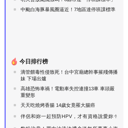
中颱白海豚暴風圈逼近！7地區達停班課標準
今日排行榜
滴管餵毒性侵致死！台中宮廟總幹事摧殘傳播
妹 下場出爐
高雄恐怖車禍！電動車失控連撞13車 車頭嚴
重變形
天天吃燒烤香腸 14歲女竟罹大腸癌
伴侶和妳一起預防HPV，才有資格說愛妳！
PR