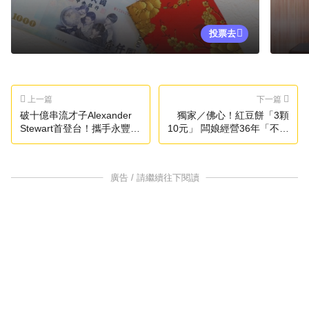
投票去
上一篇
下一篇
破十億串流才子Alexander
獨家／佛心！紅豆餅「3顆
Stewart首登台！攜手永豐銀
10元」 闆娘經營36年「不漲
行6月開唱
價」
廣告 / 請繼續往下閱讀