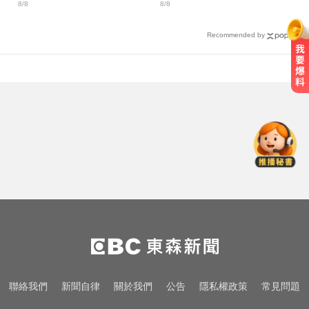
8/8
8/8
核銷？
Recommended by
攏係為了晶片！「斷交19年」 哥斯
大黎加連2年來台
「白海豚」可放颱風假？蔣萬安：
料敵從寬、禦敵從嚴
姜厚任小24歲女友「3碩1博」造
假？ 台大回應了
攏係為了晶片！「斷交19年」 哥斯
大黎加連2年來台
「白海豚」可放颱風假？蔣萬安：
聯絡我們
新聞自律
關於我們
公告
隱私權政策
常見問題
料敵從寬、禦敵從嚴