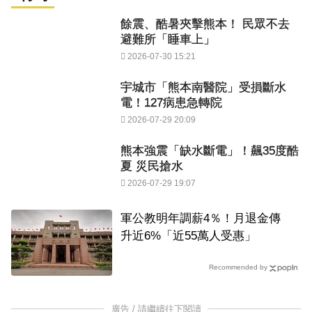
餘震、酷暑夾擊熊本！ 民眾不去
避難所「睡車上」
2026-07-30 15:21
宇城市「熊本南醫院」受損斷水
電！127病患急轉院
2026-07-29 20:09
熊本強震「缺水斷電」！飆35度酷
夏 災民搶水
2026-07-29 19:07
軍公教明年調薪4％！月退金傳
升近6%「近55萬人受惠」
Recommended by
廣告 / 請繼續往下閱讀