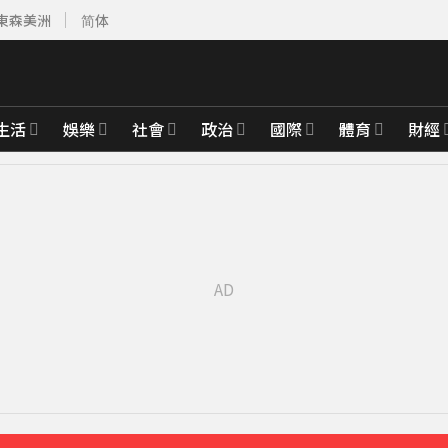
東森美洲
简体
生活
娛樂
社會
政治
國際
體育
財經
先卡位 2027
2000萬 2度遇感情詐騙
15分鐘前
拍新企劃」二伯IG也更新
38分鐘前