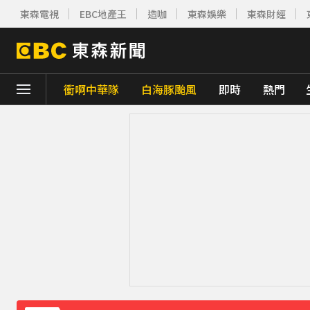
東森電視
EBC地產王
造咖
東森娛樂
東森財經
衝啊中華隊
白海豚颱風
即時
熱門
下載東森App，隨時掌握天下大小事！
《理財達人秀》X 安聯投信免費講座報名中！搶
遭前夫割頸脅迫！「兇版李毓芬」陷養套殺慘賠
停更1個月全面復工！蔡阿嘎甩抄襲爭議「開