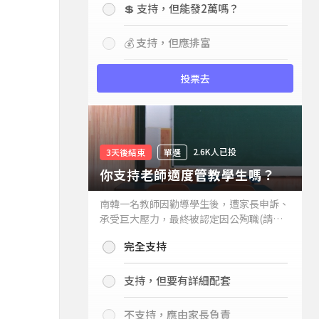
💲 支持，但能發2萬嗎？
💰 支持，但應排富
投票去
2.6K人已投
3天後結束
單選
你支持老師適度管教學生嗎？
南韓一名教師因勸導學生後，遭家長申訴、
承受巨大壓力，最終被認定因公殉職(請見
下列新聞)，引發外界關注教師教權。請問
完全支持
你支持老師適度管教學生嗎？
支持，但要有詳細配套
不支持，應由家長負責