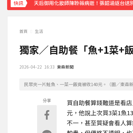
天后御用化妝師陳聆薇病逝！張韶涵返台送
快訊
《大熱門》收攤1年！吳宗憲率Lulu、陳漢
下載東森App，隨時掌握天下大小事！
首頁
生活
《理財達人秀》X 安聯投信免費講座報名中！搶
獨家／自助餐「魚+1菜+飯
2026-04-22
16:33
東森新聞
民眾夾一片鮭魚、一菜一飯竟被收140元。（圖／東森
分享
買
自助餐
算錢難道是看店
元，他說上次買3菜1魚1
不一，甚至質疑會看人算
較貴，但價格不透明，也