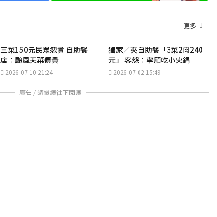
更多
三菜150元民眾怨貴 自助餐
獨家／夾自助餐「3菜2肉240
店：颱風天菜價貴
元」 客怨：寧願吃小火鍋
2026-07-10 21:24
2026-07-02 15:49
廣告 / 請繼續往下閱讀