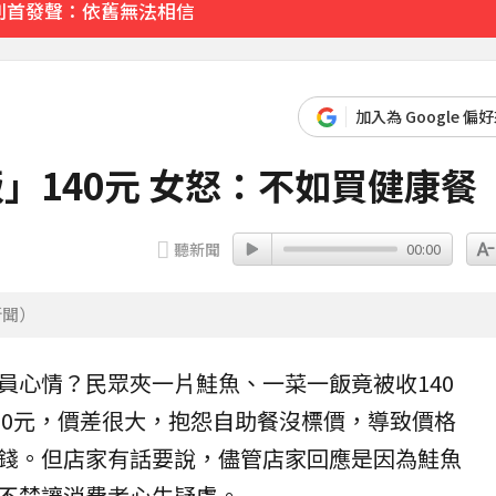
別首發聲：依舊無法相信
典再合體：我們還是回來了
加入為 Google 偏
先卡位 2027
」140元 女怒：不如買健康餐
聽新聞
00:00
新聞）
員
心情
？民眾夾一片鮭魚、一菜一飯竟被收140
30元，
價差
很大，抱怨自助餐沒標價，導致
價格
錢。但店家有話要說，儘管店家回應是因為鮭魚
不禁讓消費者心生疑慮。