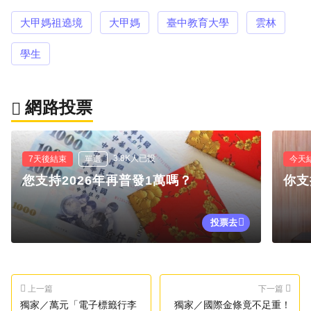
大甲媽祖遶境
大甲媽
臺中教育大學
雲林
學生
網路投票
3.8K人已投
7天後結束
單選
今天
您支持2026年再普發1萬嗎？
你支
投票去
上一篇
下一篇
獨家／萬元「電子標籤行李
獨家／國際金條竟不足重！