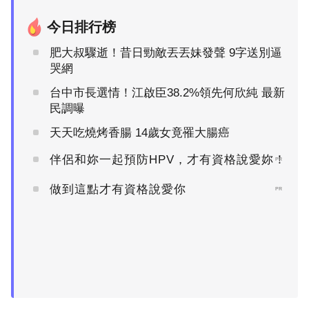
今日排行榜
肥大叔驟逝！昔日勁敵丟丟妹發聲 9字送別逼
哭網
台中市長選情！江啟臣38.2%領先何欣純 最新
民調曝
天天吃燒烤香腸 14歲女竟罹大腸癌
伴侶和妳一起預防HPV，才有資格說愛妳！
PR
做到這點才有資格說愛你
PR