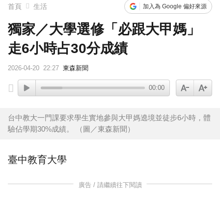
首頁
生活
加入為 Google 偏好來源
獨家／大學選修「必跟大甲媽」
走6小時占30分成績
2026-04-20
22:27
東森新聞
00:00
台中教大一門課要求學生實地參與大甲媽遶境並徒步6小時，體
驗佔學期30%成績。 （圖／東森新聞）
臺中教育大學
廣告 / 請繼續往下閱讀