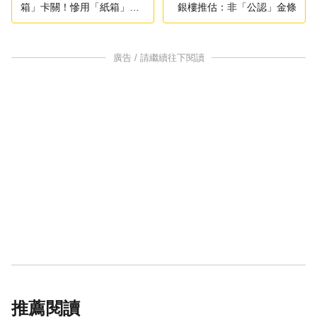
箱」卡關！慘用「紙箱」出
銀樓推估：非「公認」金條
國
廣告 / 請繼續往下閱讀
推薦閱讀