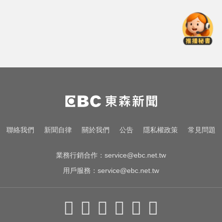
支持政府政策
NBA／灰熊前鋒克拉克死因出爐 法
醫認定毒品意外
熊本強震！台灣送帳篷成搶手物資
日網讚：比政府還快
總統：勞工是經濟進步幕後英雄 盼
支持政府政策
NBA／灰熊前鋒克拉克死因出爐 法
聯絡我們
新聞自律
關於我們
公告
隱私權政策
常見問題
醫認定毒品意外
業務行銷合作：
service@ebc.net.tw
用戶服務：
service@ebc.net.tw