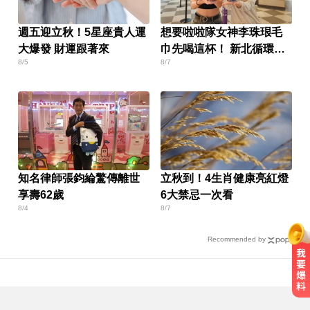
週五迎立秋！5星座貴人運
想要啦啦隊女神李珠珢毛
大爆發 財運跟著來
巾先喝這杯！ 新北循環杯
8/5
8/7
做環保還能抽好禮
知名律師張鈞綸驚傳離世
立秋到！4生肖健康亮紅燈
享壽62歲
6大禁忌一次看
8/4
8/7
Recommended by
總統：勞工是經濟進步幕後英雄 盼