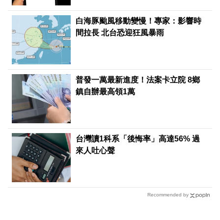
白海豚颱風移動變慢！專家：影響時
間拉長 北台恐迎狂風暴雨
普發一萬最新進度！法案卡立院 8鄉
鎮自辦最高領1萬
台灣讀1科系「後悔率」高達56% 過
來人吐心聲
Recommended by