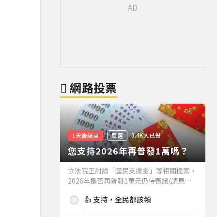
網路投票
3.4K人已投
1天後結束
單選
您支持2026年再普發1萬嗎？
立法院正討論「國民支援金」等相關提案，
2026年是否再普發1萬元仍待審議(請見下
方新聞)。如果2026年再普發1萬元，你支
👍 支持，全民都該領
持嗎？