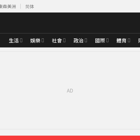
東森美洲
简体
生活
娛樂
社會
政治
國際
體育
達59％
33分鐘前
「打斷成兩截」
46分鐘前
先卡位 2027