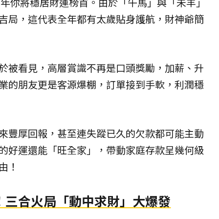
26年你將穩居財運榜首。由於「午馬」與「未羊」
吉局，這代表全年都有太歲貼身護航，財神爺簡
於被看見，高層賞識不再是口頭獎勵，加薪、升
業的朋友更是客源爆棚，訂單接到手軟，利潤穩
來豐厚回報，甚至連失蹤已久的欠款都可能主動
的好運還能「旺全家」，帶動家庭存款呈幾何級
由！
！三合火局「動中求財」大爆發