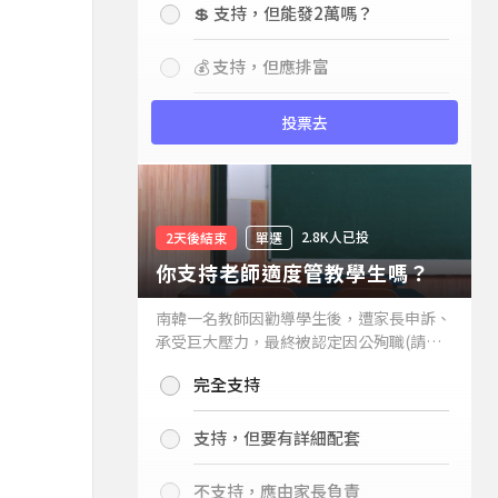
💲 支持，但能發2萬嗎？
💰 支持，但應排富
投票去
2.8K人已投
2天後結束
單選
你支持老師適度管教學生嗎？
南韓一名教師因勸導學生後，遭家長申訴、
承受巨大壓力，最終被認定因公殉職(請見
下列新聞)，引發外界關注教師教權。請問
完全支持
你支持老師適度管教學生嗎？
支持，但要有詳細配套
不支持，應由家長負責