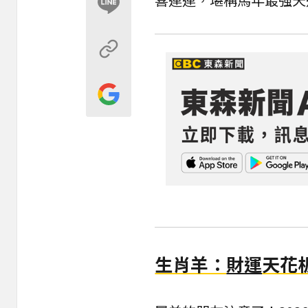
生肖羊：
財運
天花