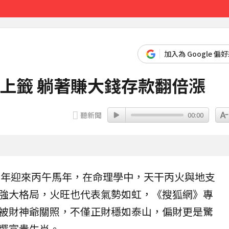
達59％
33分鐘前
加入為 Google 偏
上籤 躺著賺大錢存款翻倍漲
聽新聞
00:00
6年迎來
丙午馬年
，在命理學中，天干丙火與地支
強大格局，火旺也代表氣勢如虹，《搜狐網》專
被
財神爺
關照，不僅正財穩如泰山，偏財更是驚
選富貴生肖。