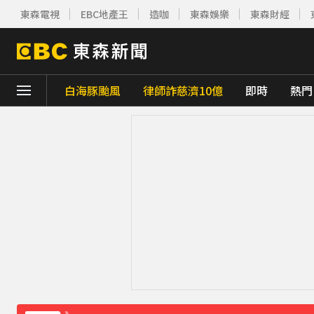
東森電視
EBC地產王
造咖
東森娛樂
東森財經
白海豚颱風
律師詐慈濟10億
即時
熱門
下載東森App，隨時掌握天下大小事！
「白海豚」逼近！最新暴風圈侵襲率曝 一縣市
疑不堪碎念！桃園老翁殺85歲妻 金屬拐杖
《理財達人秀》X 安聯投信免費講座報名中！搶