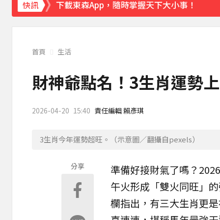
下載東森App，隨時掌握天下大小事！
快訊
「白海豚」逼近！最新暴風圈侵襲率曝 一縣市
首頁
生活
財神爺點名！3生肖運勢上
2026-04-20
15:40
責任編輯 賴彥琪
3生肖今年運勢超旺。（示意圖／翻攝自pexels）
分享
準備好接財氣了嗎？202
午火形成「雙火同旺」的
欄指出，有三大
生肖
更是
喜連連，堪稱馬年最強天