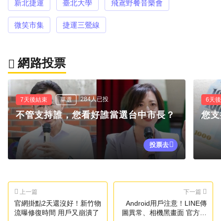
新北捷運
臺北大學
飛鳶野餐音樂會
微笑市集
捷運三鶯線
網路投票
284人已投
7天後結束
單選
6天
不管支持誰，您看好誰當選台中市長？
您支
投票去
上一篇
下一篇
官網掛點2天還沒好！新竹物
Android用戶注意！LINE傳
流曝修復時間 用戶又崩潰了
圖異常、相機黑畫面 官方回