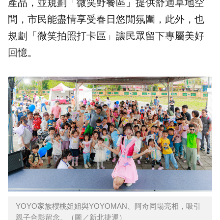
產品，並規劃「微笑野餐區」提供舒適草地空
間，市民能盡情享受春日悠閒氛圍，此外，也
規劃「微笑拍照打卡區」讓民眾留下專屬美好
回憶。
YOYO家族櫻桃姐姐與YOYOMAN、阿奇同場亮相，吸引
親子合影留念。（圖／新北捷運）