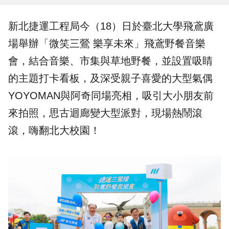
新北捷運
工程局今（18）日於
臺北大學
飛鳶廣
場舉辦「微笑三鶯 樂享未來」
飛鳶野餐音樂
會
，結合音樂、市集與草地野餐，並設置吸睛
的主題打卡看板，及深受親子喜愛的大型氣偶
YOYOMAN與阿奇同場亮相，吸引大小朋友前
來拍照，思古迴廊變大型派對，現場熱鬧滾
滾，嗨翻北大校園！