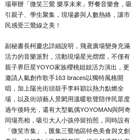
場舉辦「微笑三鶯 樂享未來」野餐音樂會，吸
引親子、學生聚集，現場參與人數熱絡，讓市
民感受三鶯線之美！
副秘書長柯慶忠詳細說明，飛鳶廣場變身充滿
活力的音樂派對，活動現場星光熠熠，不僅有
親子界巨星YOYO家族櫻桃姐姐活力演出，更
邀請人氣創作歌手163 braces以獨特風格開
唱，加上陽光街頭鼓手李科穎以熱力點燃全
場，以及街頭藝人景閎用溫暖歌聲陪伴民眾度
過午後時光，還有大型氣偶YOYOMAN與阿奇
同場亮相，吸引大人小孩停留拍照，同時設有
「
微笑市集
」，匯集三鶯地區特色美食與文創