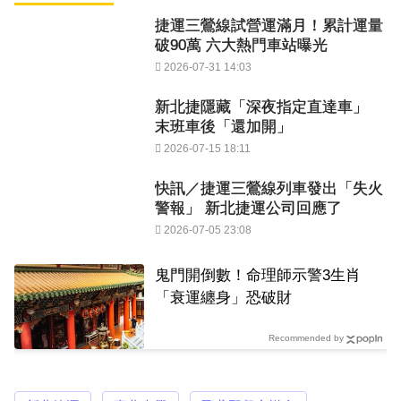
捷運三鶯線試營運滿月！累計運量
破90萬 六大熱門車站曝光
2026-07-31 14:03
新北捷隱藏「深夜指定直達車」
末班車後「還加開」
2026-07-15 18:11
快訊／捷運三鶯線列車發出「失火
警報」 新北捷運公司回應了
2026-07-05 23:08
鬼門開倒數！命理師示警3生肖
「衰運纏身」恐破財
Recommended by