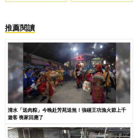
應了
推薦閱讀
清水「送肉粽」今晚赴芳苑送煞！強碰王功漁火節上千
遊客 喪家回應了