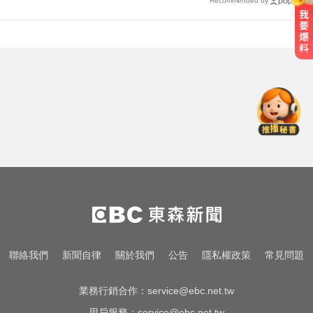
Recommended by
戰疫苗！沈伯洋嗆造謠不負責？ 蔣
萬安：人民記憶「洗不掉」
里約直升機墜毀 哥倫比亞一家3名
女性罹難
緊守共軍攻台北潛在路線！ 憲兵颱
風夜搭捷運增援
戰疫苗！沈伯洋嗆造謠不負責？ 蔣
萬安：人民記憶「洗不掉」
里約直升機墜毀 哥倫比亞一家3名
聯絡我們
新聞自律
關於我們
公告
隱私權政策
常見問題
女性罹難
業務行銷合作：
service@ebc.net.tw
用戶服務：
service@ebc.net.tw