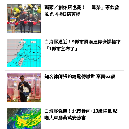
獨家／創始店也關！ 「鳳梨」茶飲曾
風光 今剩3店苦撐
白海豚逼近！9縣市風雨達停班課標準
「1縣市宣布了」
知名律師張鈞綸驚傳離世 享壽62歲
白海豚強襲！北市暴雨+10級陣風 咕
嚕大軍湧蔣萬安臉書