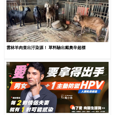
雲林羊肉查出汙染源！ 草料驗出戴奧辛超標
PR