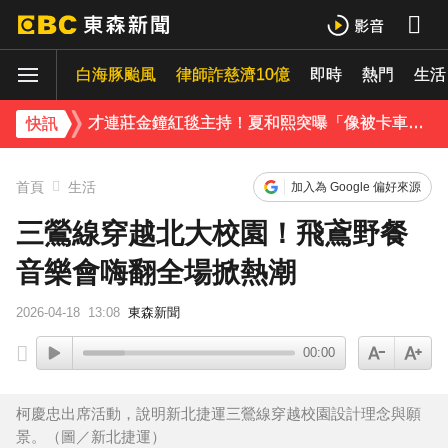
下載東森App，隨時掌握天下大小事！
白海豚颱風
律師詐慈濟10億
即時
熱門
生活
温嵐挺過敗血性休克首露面！「住ICU搶救11天」曝最新近況：讓大家擔心了
才連莊金鐘紅毯主持！夏和熙突曝「像被卡車撞」備賽狂操滿手繭
快訊
下載東森App，隨時掌握天下大小事！
首頁
生活
加入為 Google 偏好來源
温嵐挺過敗血性休克首露面！「住ICU搶救11天」曝最新近況：讓大家擔心了
三鶯線穿越北大校園！飛鳶野餐
音樂會嗨翻全場掀熱潮
2026-04-18
13:08
東森新聞
00:00
柯慶忠出席活動，說明新北捷運三鶯線穿越校園設計理念與願
景。（圖／新北捷運）