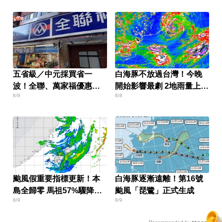
五省級／中元採買省一
白海豚不放過台灣！今晚
波！全聯、萬家福優惠一
開始影響最劇 2地雨量上看
8/9
8/8
次看
500毫米
颱風假重要指標更新！本
白海豚逐漸遠離！第16號
島全歸零 馬祖57%驟降
颱風「琵鷺」正式生成
8/9
8/9
13%