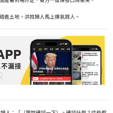
踏進土地，洪姓婦人馬上爆氣趕人。
洪姓婦人：「（跟妳確認一下）。確認什麼？這些都