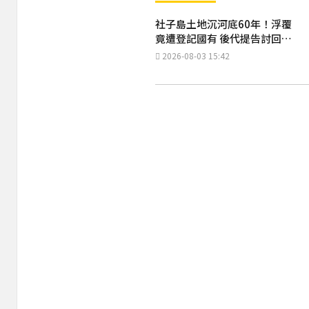
社子島土地沉河底60年！浮覆
竟遭登記國有 後代提告討回祖
產
2026-08-03 15:42