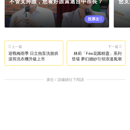
不管支持誰，您看好誰當選台中市長？
您支
投票去
上一篇
下一篇
迎戰梅雨季 日立熱泵洗脫烘
林莉「Fée花園精靈」系列
滾筒洗衣機升級上市
登場 夢幻婚紗引領浪漫風潮
廣告 / 請繼續往下閱讀