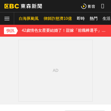
吳東諺結婚10年超寵妻！「主動帶娃」羨煞人妻女星 她認了：心很酸
白海豚颱風
下載東森App，隨時掌握天下大小事！
律師詐慈濟10億
即時
熱門
生活
42歲情色女星要結婚了！甜嫁「前職棒選手」浪漫告白：迅速奪走我的心
快訊