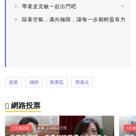
帶著皮克敏一起出門吧
PR
踩著空氣，邁向極限，讓每一步都輕盈有力
PR
資遣
律師
劉韋廷
勞基法
網路投票
240人已投
7天後結束
單選
6天