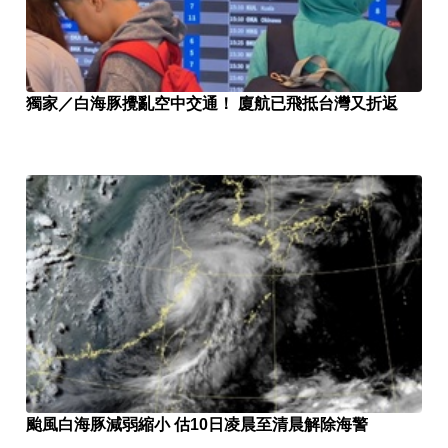
獨家／白海豚攪亂空中交通！ 廈航已飛抵台灣又折返
颱風白海豚減弱縮小 估10日凌晨至清晨解除海警