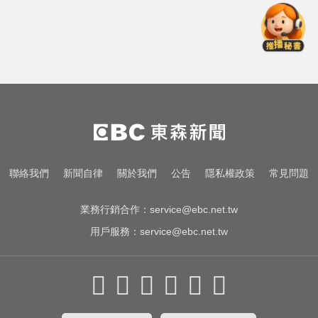
莫名發燒好不了？醫揭精準診斷關
鍵
快訊／台北強風驟雨「沒放颱風
假」 蔣萬安說明了！
里約直升機墜毀 哥倫比亞一家3名
女性罹難
莫名發燒好不了？醫揭精準診斷關
聯絡我們
新聞自律
關於我們
公告
隱私權政策
常見問題
鍵
業務行銷合作：
service@ebc.net.tw
用戶服務：
service@ebc.net.tw