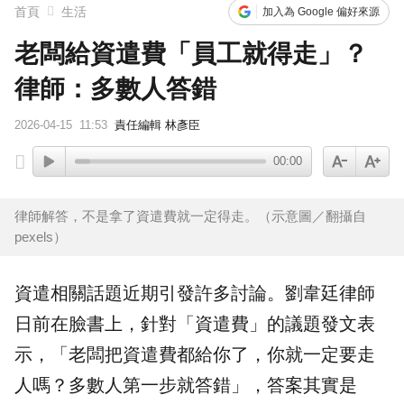
首頁
生活
加入為 Google 偏好來源
老闆給資遣費「員工就得走」？
律師：多數人答錯
2026-04-15
11:53
責任編輯 林彥臣
00:00
律師解答，不是拿了資遣費就一定得走。（示意圖／翻攝自
pexels）
資遣
相關話題近期引發許多討論。
劉韋廷
律師
日前在臉書上，針對「資遣費」的議題發文表
示，「老闆把資遣費都給你了，你就一定要走
人嗎？多數人第一步就答錯」，答案其實是