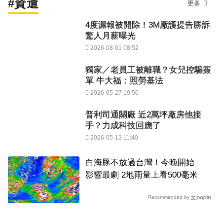
#資遣
更多
4度漏報被開除！3M廠護提告勝訴
驚人月薪曝光
2026-08-01 08:52
獨家／老員工被離職？女兒控騙簽
單 牛大福：照勞基法
2026-05-27 19:50
普利司通關廠 近2萬坪廠房他接
手？力成科技回應了
2026-05-13 11:40
白海豚不放過台灣！今晚開始
影響最劇 2地雨量上看500毫米
Recommended by