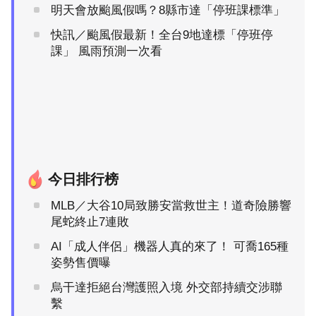
明天會放颱風假嗎？8縣市達「停班課標準」
快訊／颱風假最新！全台9地達標「停班停
課」 風雨預測一次看
今日排行榜
MLB／大谷10局致勝安當救世主！道奇險勝響
尾蛇終止7連敗
AI「成人伴侶」機器人真的來了！ 可喬165種
姿勢售價曝
烏干達拒絕台灣護照入境 外交部持續交涉聯
繫