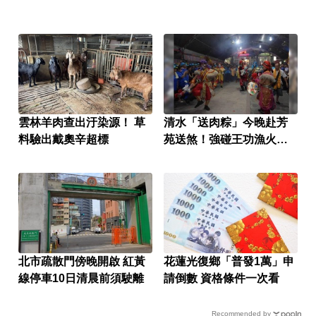
雲林羊肉查出汙染源！ 草
清水「送肉粽」今晚赴芳
料驗出戴奧辛超標
苑送煞！強碰王功漁火節
上千遊客 喪家回應了
北市疏散門傍晚開啟 紅黃
花蓮光復鄉「普發1萬」申
線停車10日清晨前須駛離
請倒數 資格條件一次看
Recommended by