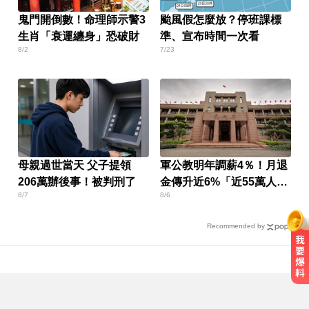
鬼門開倒數！命理師示警3
颱風假怎麼放？停班課標
生肖「衰運纏身」恐破財
準、宣布時間一次看
8/2
7/23
母親過世當天 父子提領
軍公教明年調薪4％！月退
206萬辦後事！被判刑了
金傳升近6%「近55萬人受
8/7
8/6
惠」
Recommended by
里約直升機墜毀 哥倫比亞一家3名
女性罹難