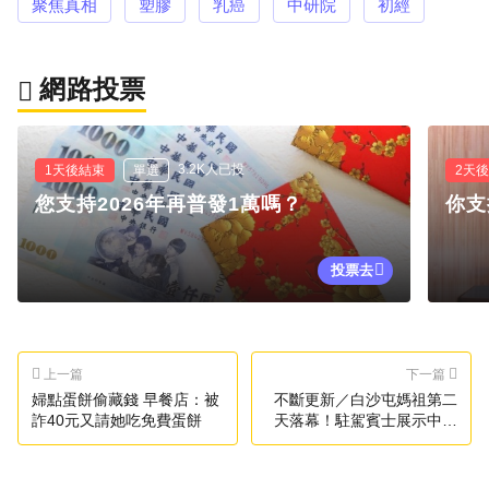
聚焦真相
塑膠
乳癌
中研院
初經
網路投票
3.2K人已投
1天後結束
單選
2天
您支持2026年再普發1萬嗎？
你支
投票去
上一篇
下一篇
婦點蛋餅偷藏錢 早餐店：被
不斷更新／白沙屯媽祖第二
詐40元又請她吃免費蛋餅
天落幕！駐駕賓士展示中心
明5時起駕