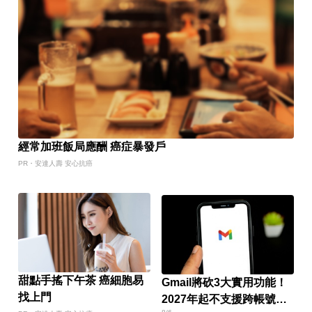
經常加班飯局應酬 癌症暴發戶
PR・安達人壽 安心抗癌
甜點手搖下午茶 癌細胞易
Gmail將砍3大實用功能！
找上門
2027年起不支援跨帳號寄