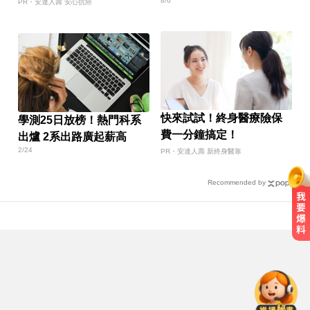
8/6
信
PR・安達人壽 安心抗癌
快來試試！終身醫療險保
學測25日放榜！熱門科系
費一分鐘搞定！
出爐 2系出路廣起薪高
2/24
PR・安達人壽 新終身醫靠
Recommended by
緯創股利2度延發史上首例 金管會
說重話：考慮收回股務自辦
白海豚來襲又有「颱風整備假」？
蔣：六日恐有豪雨