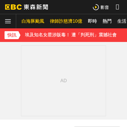
菲律賓外海規模5.8強震！首都馬尼拉震感明顯
白海豚颱風
律師詐慈濟10億
即時
熱門
《理財達人秀》X 安聯投信免費講座報名中！搶先卡位 2027
生活
埃及知名女星涉販毒！ 遭「判死刑」震撼社會
快訊
下載東森App，隨時掌握天下大小事！
喉嚨痛別輕忽！醫揭口咽癌4警訊 不菸不酒也可能中招