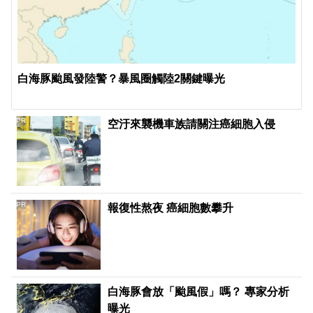
白海豚颱風發陸警？暴風圈觸陸2關鍵曝光
PR
空汙來襲機車族請關注癌細胞入侵
PR
報復性熬夜 癌細胞數攀升
白海豚會放「颱風假」嗎？ 專家分析
曝光