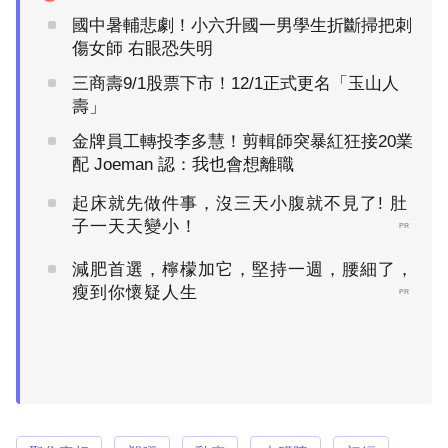
國中暑輔悲劇！小六升國一男學生折斷掃把刺
傷女師 右眼恐失明
三商壽9/1股票下市！12/1正式更名「玉山人
壽」
金牌員工轉投李多慧！剪輯師突暴紅狂接20業
配 Joeman 認：我也會想離職
起床就先做件事，沒三天小腹就不見了! 肚
子一天天變小！
PR
減肥首選，檸檬加它，堅持一週，腰細了，
瘦到你懷疑人生
PR