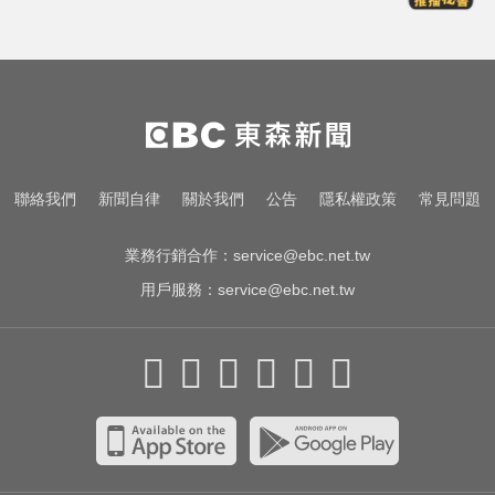
尼斯湖水怪又現身！遊湖拍到「神
秘生物頭部」官方證實了
緯創股利2度延發史上首例 金管會
說重話：考慮收回股務自辦
白海豚來襲又有「颱風整備假」？
聯絡我們
新聞自律
關於我們
公告
隱私權政策
常見問題
蔣：六日恐有豪雨
業務行銷合作：
service@ebc.net.tw
用戶服務：
service@ebc.net.tw