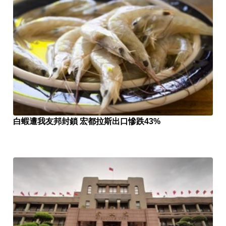
白蝦遭我友邦封鎖 宏都拉斯出口慘跌43%