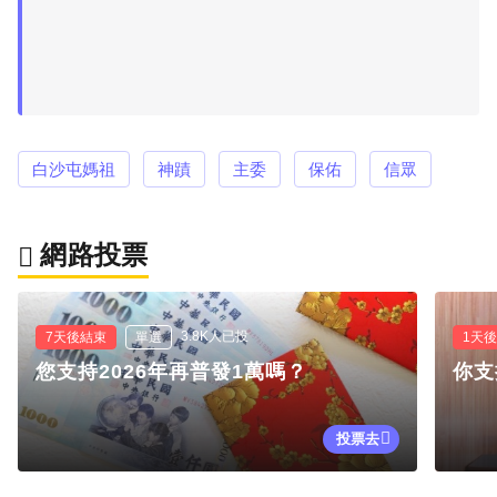
白沙屯媽祖
神蹟
主委
保佑
信眾
網路投票
3.8K人已投
7天後結束
單選
1天
您支持2026年再普發1萬嗎？
你支
投票去