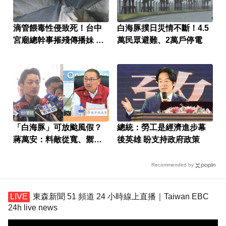
滴管餵毒性侵致死！台中
白海豚撲日災情不斷！4.5
宮廟總幹事摧殘傳播妹 下
萬民眾避難、2萬戶停電
場出爐
「白海豚」可放颱風假？
總統：勞工是經濟進步幕
蔣萬安：料敵從寬、禦敵
後英雄 盼支持政府政策
從嚴
Recommended by
東森新聞 51 頻道 24 小時線上直播｜Taiwan EBC
24h live news