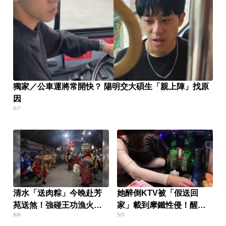
獨家／公車運將常開快？ 陽明交大碩生「親上陣」找原
因
8/7
清水「送肉粽」今晚赴芳
她醉倒KTV被「假送回
苑送煞！強碰王功漁火節
家」載到摩鐵性侵！醒來
8/8
5/3
上千遊客 喪家回應了
婚姻全毀