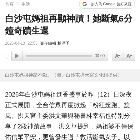
首頁
生活
加入為 Google 偏好來源
白沙屯媽祖再顯神蹟！她斷氣6分
鐘奇蹟生還
2026-04-13
22:55
責任編輯 柏淨予
00:00
白沙屯媽祖神蹟不斷。（圖／白沙屯拱天宮文化組提供）
2026年
白沙屯媽祖
進香盛事於昨（12）日深夜
正式展開，全台
信眾
再度掀起「粉紅超跑」旋
風。拱天宮
主委
洪文華與秘書林幸福也特別分
享了2段
神蹟
故事。洪文華提到，媽祖婆不僅
保
佑
信眾平安，更曾發生過「救活斷氣女子」以