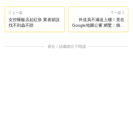
上一篇
下一篇
女控睡飯店起紅疹 業者卻說
外送員不滿送上樓！竟在
找不到蟲不賠
Google地圖公審 網驚：個資
全露
廣告 / 請繼續往下閱讀