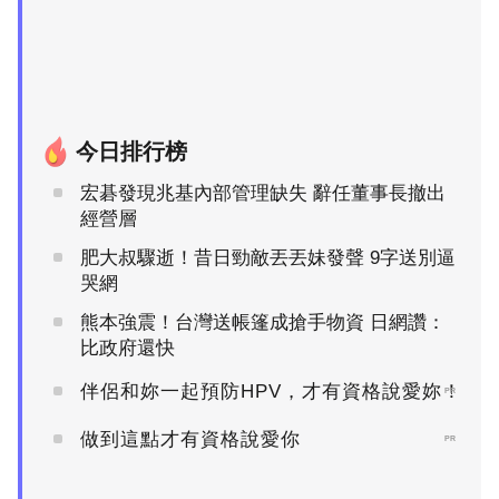
今日排行榜
宏碁發現兆基內部管理缺失 辭任董事長撤出
經營層
肥大叔驟逝！昔日勁敵丟丟妹發聲 9字送別逼
哭網
熊本強震！台灣送帳篷成搶手物資 日網讚：
比政府還快
伴侶和妳一起預防HPV，才有資格說愛妳！
PR
做到這點才有資格說愛你
PR