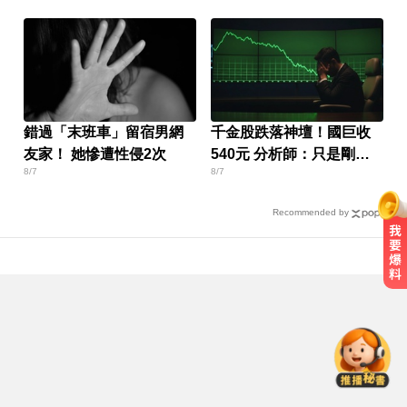
錯過「末班車」留宿男網
千金股跌落神壇！國巨收
友家！ 她慘遭性侵2次
540元 分析師：只是剛開
8/7
8/7
始
Recommended by
愛玩車／北極星新車 275匹馬力媲
美性能房車
奧運、世界盃「性招待裁判」 南韓
足協報公帳被抓包