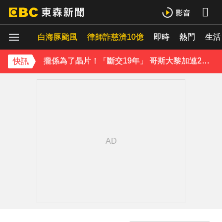
三商美邦人壽將下市！8/20停牌 千張大戶還有252人
白海豚颱風
律師詐慈濟10億
即時
熱門
生活
南韓熱浪「破40度」釀23死！近3000人就醫 百萬家畜暴斃
攏係為了晶片！「斷交19年」 哥斯大黎加連2年來台
快訊
《理財達人秀》X 安聯投信免費講座報名中！搶先卡位 2027
《半澤直樹》男星宣布再婚！迎新生命雙喜臨門
涉製毒、跨國販毒！埃及女星被判死刑
美國抗癌網紅拒安寧！家屬證實死訊 得年26歲
下載東森App，隨時掌握天下大小事！
白海豚颱風逼近 氣象署：本島發陸警機率低