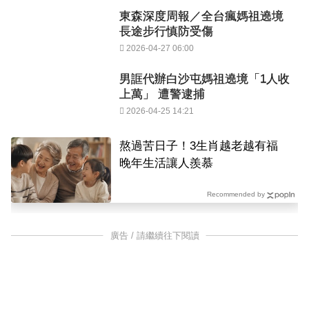
東森深度周報／全台瘋媽祖遶境
長途步行慎防受傷
2026-04-27 06:00
男誆代辦白沙屯媽祖遶境「1人收
上萬」 遭警逮捕
2026-04-25 14:21
熬過苦日子！3生肖越老越有福
晚年生活讓人羨慕
Recommended by
廣告 / 請繼續往下閱讀