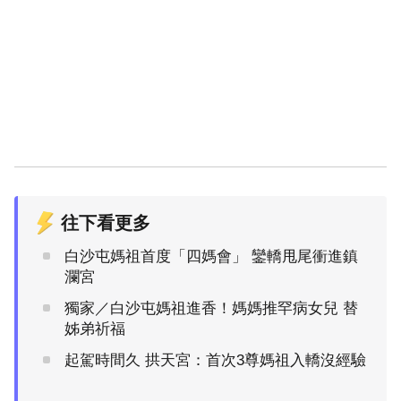
往下看更多
白沙屯媽祖首度「四媽會」 鑾轎甩尾衝進鎮
瀾宮
獨家／白沙屯媽祖進香！媽媽推罕病女兒 替
姊弟祈福
起駕時間久 拱天宮：首次3尊媽祖入轎沒經驗