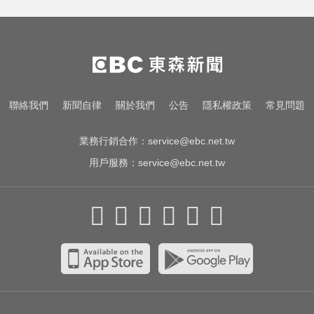
喜迎雙胞胎女兒！愷樂成三寶媽卻
道歉寶寶1事
愛玩車／北極星新車 275匹馬力媲
美性能房車
奧運、世界盃「性招待裁判」 南韓
聯絡我們
新聞自律
關於我們
公告
隱私權政策
常見問題
足協報公帳被抓包
業務行銷合作：
service@ebc.net.tw
用戶服務：
service@ebc.net.tw