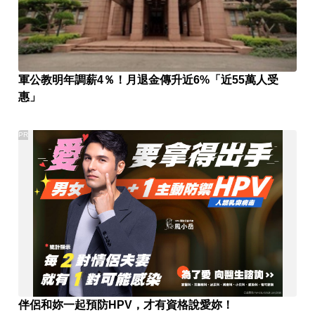
軍公教明年調薪4％！月退金傳升近6%「近55萬人受
惠」
PR
伴侶和妳一起預防HPV，才有資格說愛妳！