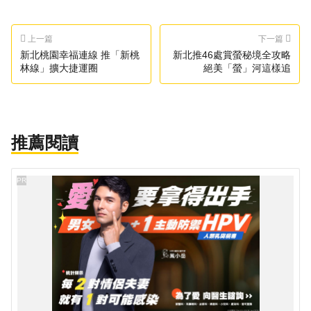
上一篇
下一篇
新北桃園幸福連線 推「新桃
新北推46處賞螢秘境全攻略
林線」擴大捷運圈
絕美「螢」河這樣追
推薦閱讀
PR