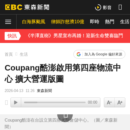
父親節驚傳民宅大火！2孩童逃出「毛孩受困」 消防員急救援
白海豚颱風
律師詐慈濟10億
即時
熱門
《理財達人秀》X 安聯投信免費講座報名中！搶先卡位 2027
生活
《半澤直樹》男星宣布再婚！迎新生命雙喜臨門
快訊
涉製毒、跨國販毒！埃及女星被判死刑
首頁
生活
加入為 Google 偏好來源
美國抗癌網紅拒安寧！家屬證實死訊 得年26歲
Coupang酷澎啟用第四座物流中
心 擴大營運版圖
寬魚營收衰退 「點名王心凌、楊丞琳」網笑翻：太誠實
2026-04-13
11:26
東森新聞
家長曝「小S私下為人」徹底改觀 網友洗版認證
00:00
下載東森App，隨時掌握天下大小事！
神秘！ 「隱形部隊」藏河濱公園 藏身草坪難察覺
Coupang酷澎在台設立第四座大型倉儲中心。（圖／東森新
聞）