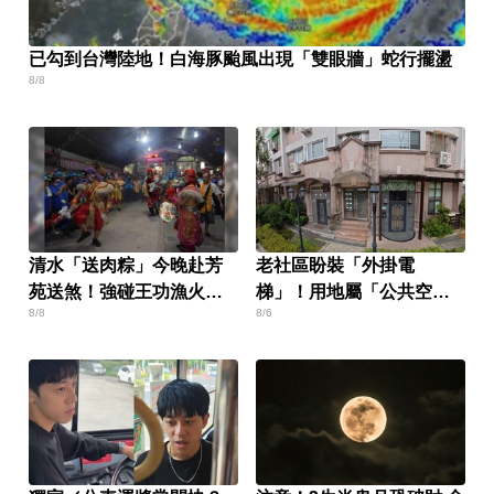
已勾到台灣陸地！白海豚颱風出現「雙眼牆」蛇行擺盪
8/8
清水「送肉粽」今晚赴芳
老社區盼裝「外掛電
苑送煞！強碰王功漁火節
梯」！用地屬「公共空
8/8
8/6
上千遊客 喪家回應了
間」卡關