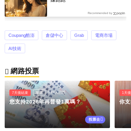
Recommended by
Coupang酷澎
倉儲中心
Grab
電商市場
AI技術
網路投票
3.8K人已投
7天後結束
單選
1天
您支持2026年再普發1萬嗎？
你支
投票去