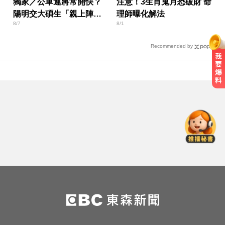
獨家／公車運將常開快？
注意！3生肖鬼月恐破財 命
陽明交大碩生「親上陣」
理師曝化解法
8/7
8/1
找原因
Recommended by
喝牛奶狂拉？醫曝乳糖不耐補鈣救
星
NBA／灰熊前鋒克拉克死因出爐 法
醫認定毒品意外
明年起0~18歲「每月領5千」 賴清
德喊：此時不生待何時
喝牛奶狂拉？醫曝乳糖不耐補鈣救
星